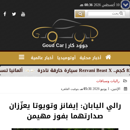
الإثنين 10 أغسطس 2026
08:36 صـ
جوود كار | Goud Car
أخبار محلية
أوتوميديا
أخبار عالمية
ألمانيا تسجل تراجعا
راليات وسباقات
الإثنين، 1 يونيو 2026
05:31 مـ
بتوقيت القاهرة
2026-06-01 17:31:52
رالي اليابان: إيفانز وتويوتا يعزّزان
صدارتهما بفوز مهيمن