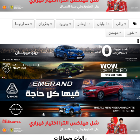
رالي
اليابان
: إيفانز
وتويوتا
يعزّزان
صدارتهما
بفوز
مهيمن
⇧
راليات وسباقات