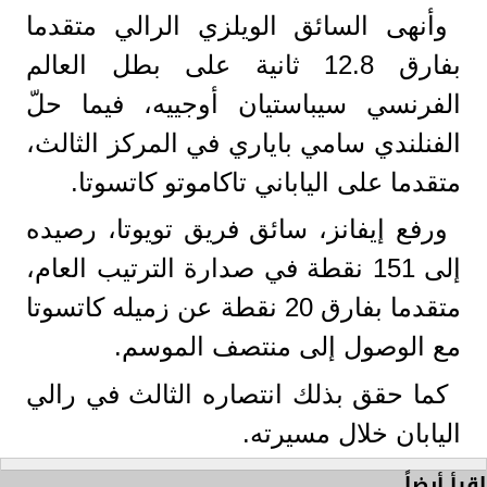
وأنهى السائق الويلزي الرالي متقدما
بفارق 12.8 ثانية على بطل العالم
الفرنسي سيباستيان أوجييه، فيما حلّ
الفنلندي سامي باياري في المركز الثالث،
متقدما على الياباني تاكاموتو كاتسوتا.
ورفع إيفانز، سائق فريق تويوتا، رصيده
إلى 151 نقطة في صدارة الترتيب العام،
متقدما بفارق 20 نقطة عن زميله كاتسوتا
مع الوصول إلى منتصف الموسم.
كما حقق بذلك انتصاره الثالث في رالي
اليابان خلال مسيرته.
اقرأ أيضاً