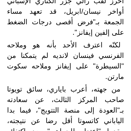
أحرز لقب رالي جزر الكناري الإسباني
أواخر نيسان/ابريل، قد تعهد مساء
الجمعة بـ"فرض أقصى درجات الضغط
على إلفين إيفانز".
لكنّه اعترف الأحد بأنه هو وملاحه
الفرنسي فينسان لانديه لم يتمكنا من
"السيطرة" على إيفانز وملاحه سكوت
مارتن.
من جهته، أعرب باياري، سائق تويوتا
صاحب المركز الثالث، عن سعادته
بـ"العودة إلى منصة التتويج"، فيما بدا
الياباني كاتسوتا أقل رضا عن نتيجته،