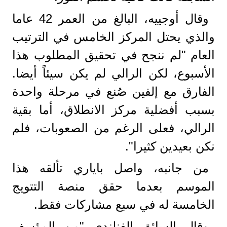
وقال أوجييه، البالغ من العمر 42 عاما
والذي يحتل المركز الخامس في الترتيب
العام "لم ننجح في تحقيق المطلوب هذا
الأسبوع، لكن الرالي لم يكن سيئاً أيضا.
الفارق مع إلفين صُنع في مرحلة واحدة
بسبب أفضلية مركز الانطلاق، أما بقية
الرالي، فعلى الرغم من الصعوبات، فلم
نكن بعيدين كثيرا".
من جانبه، واصل باياري تألقه هذا
الموسم بعدما حقق منصة التتويج
الخامسة له في سبع مشاركات فقط.
وقال السائق الفنلندي "من المؤسف