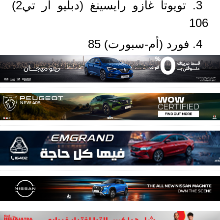
3. تويوتا غازو رايسينغ (دبليو آر تي2)
106
4. فورد (أم-سبورت) 85