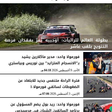
بطولة العالم للراليات: أوجييه يُقرّ بفقدان فرصة
التتويج بلقب عاشر
فورمولا واحد: مدير ماكلارين يشيد
بـ”الانسجام المتزايد” بين نوريس وبياستري
الأحد، 9 أغسطس 2026
04:29 مـ
الأحد، 9 أغسطس 2026
04:18 مـ
فترة الراحة متنفس جديد للابتعاد عن
الضغوطات لسائقي فورمولا-1
الإثنين، 3 أغسطس 2026
07:06 مـ
فورمولا واحد: ريد بول يضم المسؤول عن
برنامج السائقين الشبان في مرسيدس