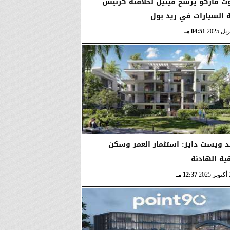
ت ماركو يرشح فيتيل لخلافته كرئيس
 السيارات في ريد بول
04:51 مـ
د ويست دايز: استثمار العمر وسكن
ية الهادئة
12:37 مـ