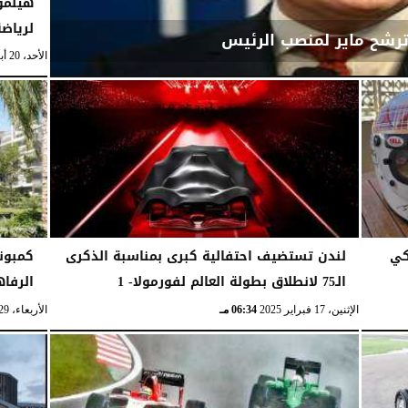
هيلمو
لرياضة
 ترشح ماير لمنصب الرئيس
الأحد، 20 أبريل 2025
كي
لندن تستضيف احتفالية كبرى بمناسبة الذكرى
كمبون
الـ75 لانطلاق بطولة العالم لفورمولا- 1
الرفاه
الإثنين، 17 فبراير 2025
06:34 مـ
الأربعاء، 29 أكتوبر 2025