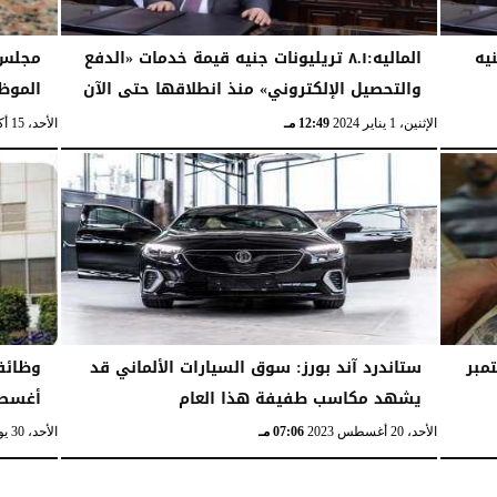
لأدنى للأجور من ١٦٠٠ جنيه
الماليه:٨.١ تريليونات جنيه قيمة خدمات «الدفع
مجلس 
والتحصيل الإلكتروني» منذ انطلاقها حتى الآن
الموظ
الإثنين، 1 يناير 2024
12:49 مـ
الأحد، 15 أكتوبر 2023
مبر
ستاندرد آند بورز: سوق السيارات الألماني قد
يشهد مكاسب طفيفة هذا العام
أغسطس
الأحد، 20 أغسطس 2023
07:06 مـ
الأحد، 30 يوليو 2023