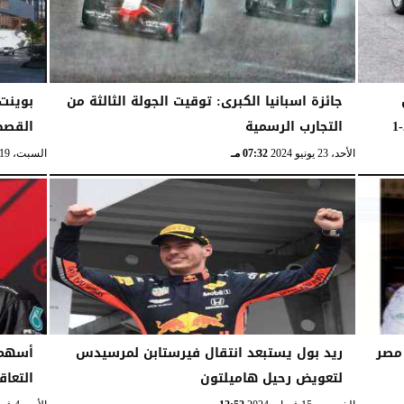
جائزة اسبانيا الكبرى: توقيت الجولة الثالثة من
التجارب الرسمية
القص
الأحد، 23 يونيو 2024
07:32 مـ
السبت، 19 أبريل 2025
 مصر
ريد بول يستبعد انتقال فيرستابن لمرسيدس
أسهم 
لتعويض رحيل هاميلتون
التعاق