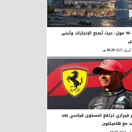
بوينت 90 مول: حيث تُصنع الإنجازات وتُبنى
ص
10:29 مـ
فيراري ترتفع لمستوى قياسي بعد
د مع هاميلتون