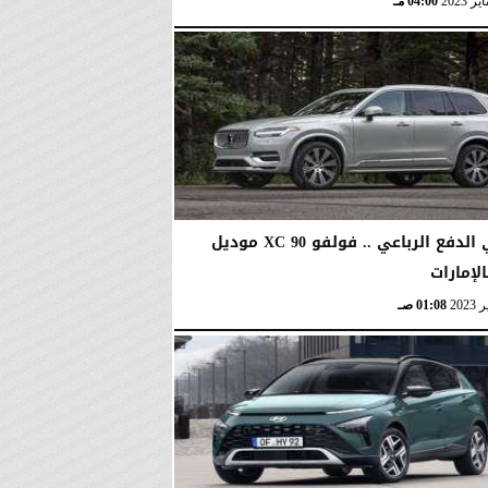
04:00 مـ
لمحبي الدفع الرباعي .. فولفو XC 90 موديل
01:08 صـ