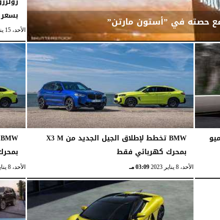
بسعر 3 ملايين و950 ألفا..
ع حصته في ”أستون مارتن”
الأحد، 15 يناير 2023
يو
BMW تخطط لإطلاق الجيل الجديد من X3 M
بمحرك كهربائي فقط
بمحرك
الأحد، 8 يناير 2023
03:09 مـ
الأحد، 8 يناير 2023