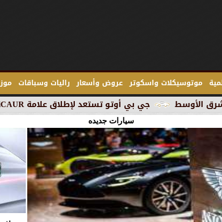
لمية
موتوسيكلات واسكوتر
عروض وأسعار
راليات وسباقات
موزع
جي بي أوتو تستعد لإطلاق علامة iCAUR في السوق المصرية
سيارات جديده