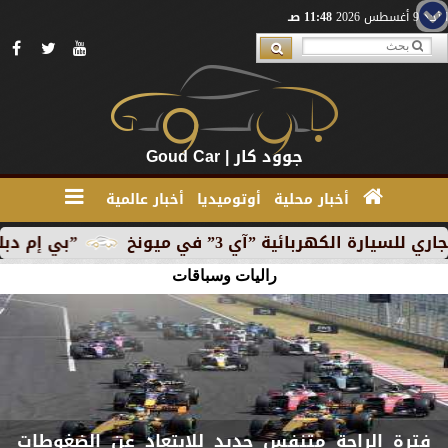
الأحد 9 أغسطس 2026
11:48 صـ
جوود كار | Goud Car
أخبار محلية
أوتوميديا
أخبار عالمية
يارة الكهربائية ”آي 3” في ميونخ
”بي إم دبليو” تب
راليات وسباقات
فترة الراحة متنفس جديد للابتعاد عن الضغوطات