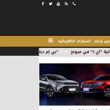
ين وتجار
السيارات الكهربائيه
”بي إم دبليو” تبدأ الإنتاج التجاري للسيارة الكهربائ