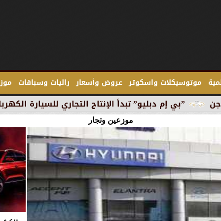
لمية
موتوسيكلات واسكوتر
عروض وأسعار
راليات وسباقات
موزع
ي إم دبليو” تبدأ الإنتاج التجاري للسيارة الكهربائية ”آي 3” في ميونخ
موزعين وتجار