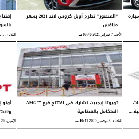
يارة
”المنصور” تطرح أوبل كروس لاند 2021 بسعر
إفتتا
منافس
بالسو
الأحد، 7 فبراير 2021
03:40 مـ
الثلاثاء، 5 يناير 2021
ات
تويوتا إيجيبت تشارك في افتتاح فرع ””AMG
....
المتكامل بالقطامية
و20% على المصنعيات
الثلاثاء، 3 نوفمبر 2020
10:41 مـ
الإثنين، 26 أكتوبر 2020