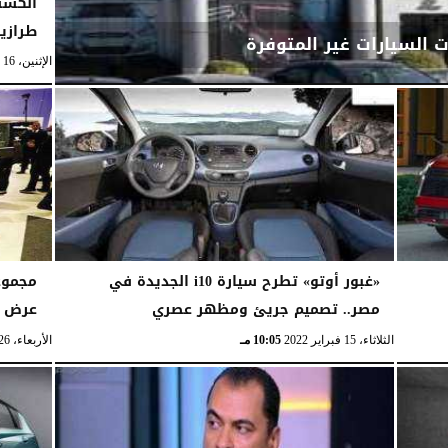
طرازي
الإثنين، 16 مايو 2022
«غبور أوتو» تطرح سيارة i10 الجديدة في
مجموع
مصر.. تصميم جريئ ومظهر عصري
عرض ”
الثلاثاء، 15 فبراير 2022
10:05 مـ
الأربعاء، 26 يناير 2022