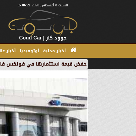
السبت 8 أغسطس 2026
06:21 مـ
جوود كار | Goud Car
أخبار محلية
أوتوميديا
أخبار عا
س إي” بسبب خفض قيمة استثمارها في فولكس فاجن
”ب