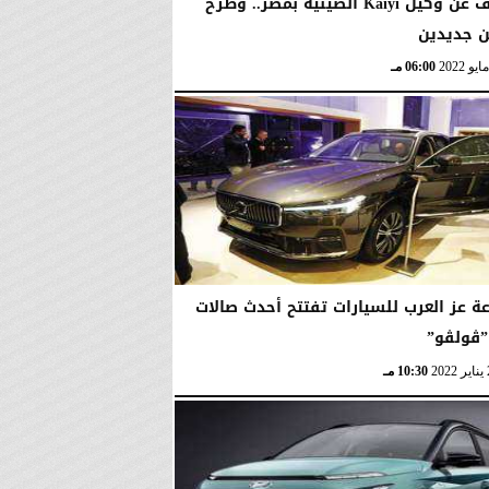
الكشف عن وكيل Kaiyi الصينية بمصر.. وطرح
ن جديدين
06:00 مـ
ة عز العرب للسيارات تفتتح أحدث صالات
ڤولڤو”
10:30 مـ