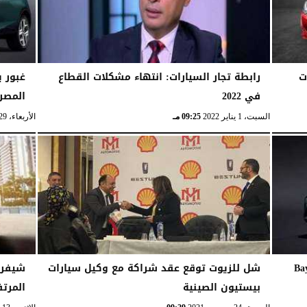
ت
رابطة تجار السيارات: انتهاء مشكلات القطاع
غبور 
في 2022
المصر
السبت، 1 يناير 2022
09:25 مـ
الأربعاء، 29 ديسمبر 2021
لطرح هيونداي Bayon
شل للزيوت توقع عقد شراكة مع وكيل سيارات
شيفرول
بيستيون الصينية
المرتف