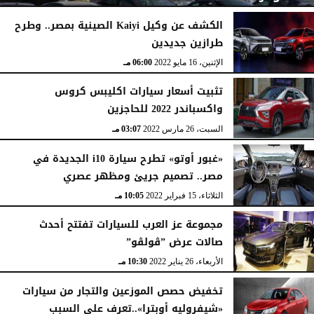
الكشف عن وكيل Kaiyi الصينية بمصر.. وطرح
طرازين جديدين
الأربعاء، 21 سبتمبر 2022
10:01 مـ
الإثنين، 16 مايو 2022
06:00 مـ
تثبيت أسعار سيارات اكليبس كروس
واكسباندر 2022 للحاجزين
السبت، 26 مارس 2022
03:07 مـ
«غبور أوتو» تطرح سيارة i10 الجديدة في
مصر.. تصميم جريئ ومظهر عصري
الثلاثاء، 15 فبراير 2022
10:05 مـ
مجموعة عز العرب للسيارات تفتتح أحدث
صالات عرض ”ڤولڤو”
الأربعاء، 26 يناير 2022
10:30 مـ
تخفيض حصص الموزعين والتجار من سيارات
«شيفروليه أوبترا»..تعرف على السبب