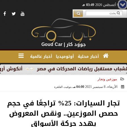
الأحد 9 أغسطس 2026
03:49 مـ
جوود كار | Goud Car
أخبار محلية
أوتوميديا
أخبار عالمية
أنكوش أرورا ضمن قائمة أقوى 100 رئيس تنفيذي في الشرق الأوسط لعام
موزعين وتجار
الأربعاء، 8 سبتمبر 2021
04:00 مـ
بتوقيت القاهرة
2021-09-08 16:00:15
تجار السيارات: 25% تراجعًا في حجم
حصص الموزعين.. ونقص المعروض
يهدد حركة الأسواق