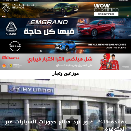
موزعين وتجار
بفائدة 18%.. غبور ترد مبالغ حجوزات السيارات غير
المتوفرة