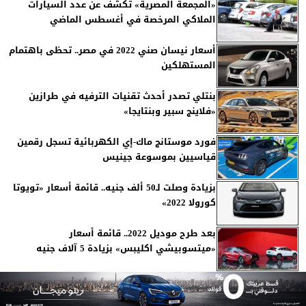
«المجمعة المصرية» تكشف عن عدد السيارات
الملاكي المرخصة في أغسطس الماضي
أسعار نيسان صني 2022 في مصر.. تحظى باهتمام
المستهلكين
بنتلي تصدر أحدث تقنيات الترفيه في طرازين
«فلاينج سبير وبنتايجا»
فورد موستانج ماك-إي الكهربائية تسجل رقمين
قياسيين بموسوعة جينيس
بزيادة وصلت لـ50 ألف جنيه.. قائمة أسعار «تويوتا
كورولا 2022»
بعد طرح موديل 2022.. قائمة أسعار
«ميتسوبيشي اكليبس» بزيادة 5 آلاف جنيه