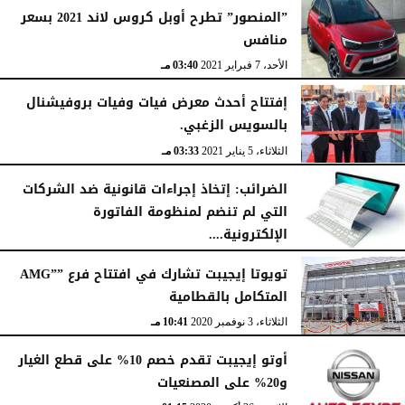
”المنصور” تطرح أوبل كروس لاند 2021 بسعر
منافس
الأحد، 7 فبراير 2021
03:40 مـ
إفتتاح أحدث معرض فيات وفيات بروفيشنال
بالسويس الزغبي.
الثلاثاء، 5 يناير 2021
03:33 مـ
الضرائب: إتخاذ إجراءات قانونية ضد الشركات
التي لم تنضم لمنظومة الفاتورة
الإلكترونية....
السبت، 28 نوفمبر 2020
03:52 مـ
تويوتا إيجيبت تشارك في افتتاح فرع ””AMG
المتكامل بالقطامية
الثلاثاء، 3 نوفمبر 2020
10:41 مـ
أوتو إيجيبت تقدم خصم 10% على قطع الغيار
و20% على المصنعيات