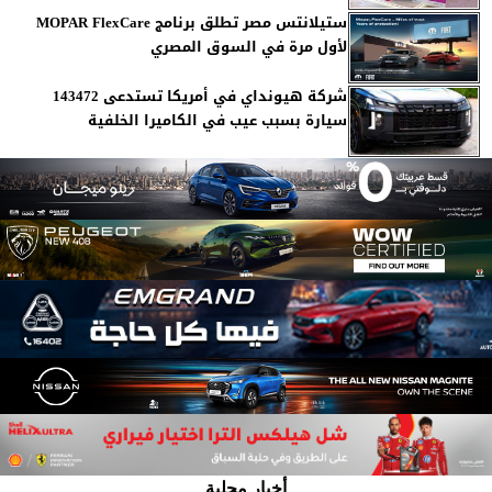
ستيلانتس مصر تطلق برنامج MOPAR FlexCare
لأول مرة في السوق المصري
شركة هيونداي في أمريكا تستدعى 143472
سيارة بسبب عيب في الكاميرا الخلفية
أخبار محلية