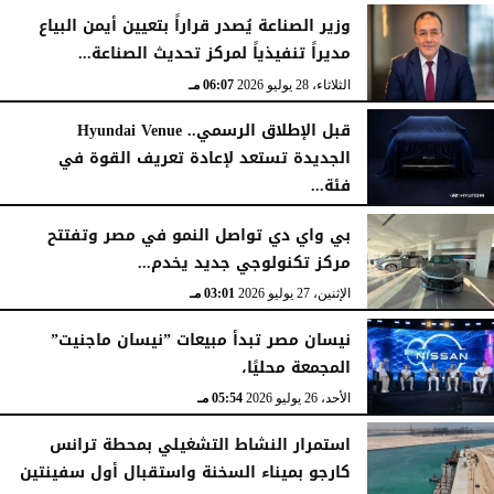
وزير الصناعة يُصدر قراراً بتعيين أيمن البياع
مديراً تنفيذياً لمركز تحديث الصناعة...
الثلاثاء، 28 يوليو 2026
06:07 مـ
قبل الإطلاق الرسمي.. Hyundai Venue
الجديدة تستعد لإعادة تعريف القوة في
فئة...
الثلاثاء، 28 يوليو 2026
12:28 مـ
بي واي دي تواصل النمو في مصر وتفتتح
مركز تكنولوجي جديد يخدم...
الإثنين، 27 يوليو 2026
03:01 مـ
نيسان مصر تبدأ مبيعات ”نيسان ماجنيت”
المجمعة محليًا،
الأحد، 26 يوليو 2026
05:54 مـ
استمرار النشاط التشغيلي بمحطة ترانس
كارجو بميناء السخنة واستقبال أول سفينتين