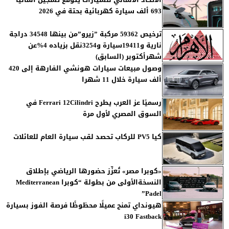
693 ألف سيارة كهربائية بحتة في 2026
ترخيص 59362 مركبة ”زيرو”من بينها 34548 دراجة
نارية و19411سيارة و3254نقل بزياده 4%عن
شهرأكتوبر (السابق)
وصول مبيعات سيارات هونشي الفارهة إلى 420
ألف سيارة خلال 11 شهرا
رسميًا عز العرب يطرح Ferrari 12Cilindri في
السوق المصري لأول مرة
كيا PV5 للركاب تحصد لقب سيارة العام للعائلات
«كوبرا مصر» تُعزِّز حضورها الرياضي بإطلاق
النسخةالأولى من بطولة “كوبرا Mediterranean
Padel”
هيونداي تمنح عميلًا محظوظًا فرصة الفوز بسيارة
i30 Fastback