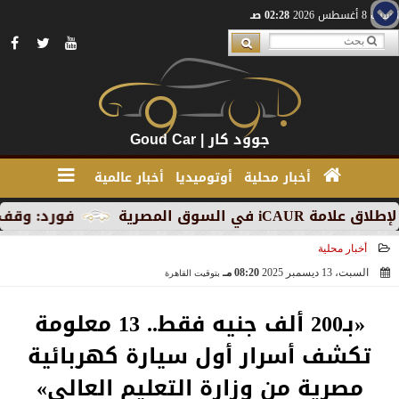
السبت 8 أغسطس 2026
02:28 صـ
جوود كار | Goud Car
أخبار محلية
أوتوميديا
أخبار عالمية
فورد: وقف الإنتاج في رومان
أخبار محلية
السبت، 13 ديسمبر 2025
08:20 مـ
بتوقيت القاهرة
2025-12-13 20:20:38
«بـ200 ألف جنيه فقط.. 13 معلومة
تكشف أسرار أول سيارة كهربائية
مصرية من وزارة التعليم العالي»