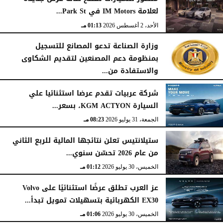
لعلامة IM Motors في Park St...
الأحد، 2 أغسطس 2026
01:13 مـ
وزارة الصناعة تدعو المصانع للتسجيل
بمنظومة دعم المصنعين لتقديم الشكاوى
والاستفادة من...
السبت، 1 أغسطس 2026
02:59 مـ
شركة عربيات تقدم عرضا استثنائيا علي
السيارة KGM ACTYON، بسعر...
الجمعة، 31 يوليو 2026
08:23 مـ
ستيلانتيس تعلن نتائجها المالية للربع الثاني
من عام 2026 تحسّن سنوي...
الخميس، 30 يوليو 2026
01:12 مـ
عز العرب تطلق عرضًا استثنائيًا على Volvo
EX30 الكهربائية بتسهيلات تمويل تبدأ...
الخميس، 30 يوليو 2026
01:06 مـ