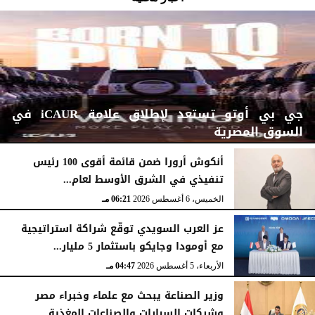
جي بي أوتو تستعد لإطلاق علامة iCAUR في
السوق المصرية
أنكوش أرورا ضمن قائمة أقوى 100 رئيس
تنفيذي في الشرق الأوسط لعام...
الجمعة، 7 أغسطس 2026
12:17 صـ
الخميس، 6 أغسطس 2026
06:21 مـ
عز العرب السويدي توقّع شراكة استراتيجية
مع أومودا وجايكو باستثمار 5 مليار...
الأربعاء، 5 أغسطس 2026
04:47 مـ
وزير الصناعة يبحث مع علماء وخبراء مصر
وشركات السيارات والصناعات المغذية