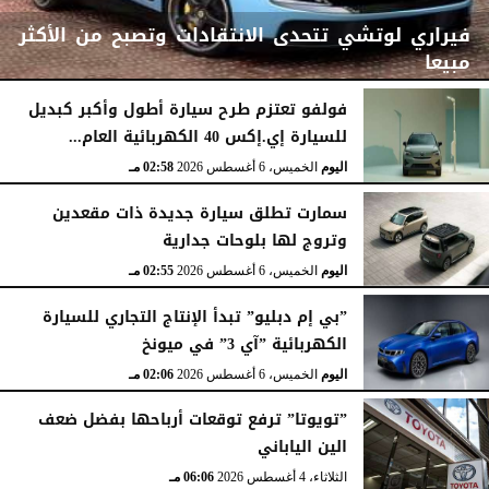
فيراري لوتشي تتحدى الانتقادات وتصبح من الأكثر
مبيعا
فولفو تعتزم طرح سيارة أطول وأكبر كبديل
للسيارة إي.إكس 40 الكهربائية العام...
اليوم
الخميس، 6 أغسطس 2026
03:00 مـ
اليوم
الخميس، 6 أغسطس 2026
02:58 مـ
سمارت تطلق سيارة جديدة ذات مقعدين
وتروج لها بلوحات جدارية
اليوم
الخميس، 6 أغسطس 2026
02:55 مـ
”بي إم دبليو” تبدأ الإنتاج التجاري للسيارة
الكهربائية ”آي 3” في ميونخ
اليوم
الخميس، 6 أغسطس 2026
02:06 مـ
”تويوتا” ترفع توقعات أرباحها بفضل ضعف
الين الياباني
الثلاثاء، 4 أغسطس 2026
06:06 مـ