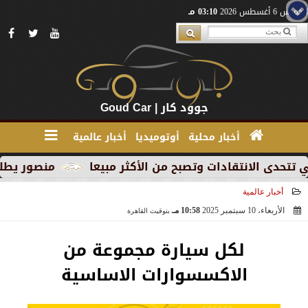
الخميس 6 أغسطس 2026
03:10 مـ
جوود كار | Goud Car
أخبار محلية
أوتوميديا
أخبار عالمية
انتقادات وتصبح من الأكثر مبيعا
منصور يطلق MG RX9 PHEV الجديدة كليًا في السوق المصري كأول سيارة Plug-in Hybrid من العلامة
أخبار عالمية
الأربعاء، 10 سبتمبر 2025
10:58 مـ
بتوقيت القاهرة
2025-09-10 22:58:14
لكل سيارة مجموعة من
الاكسسوارات الاساسية