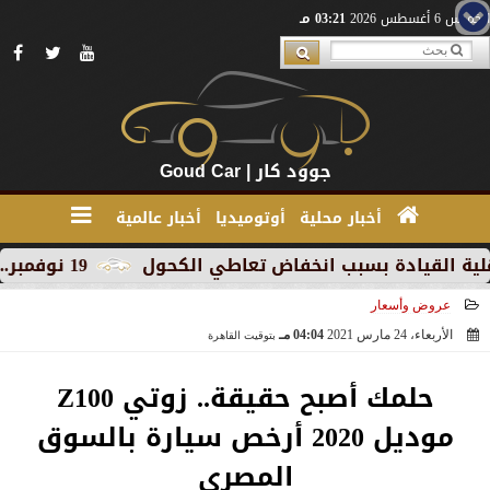
الخميس 6 أغسطس 2026
03:21 مـ
جوود كار | Goud Car
أخبار محلية
أوتوميديا
أخبار عالمية
يادة بسبب انخفاض تعاطي الكحول
19 نوفمبر.. إنطلاق 《أوتو إكس》 أكبر معرض لموزعين السيارات المعتمدين في مصر
عروض وأسعار
الأربعاء، 24 مارس 2021
04:04 مـ
بتوقيت القاهرة
2021-03-24 16:04:54
حلمك أصبح حقيقة.. زوتي Z100
موديل 2020 أرخص سيارة بالسوق
المصري