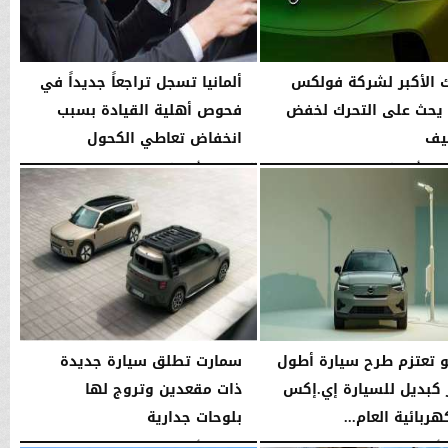
ك الأكبر لشركة فولكس
ألمانيا تسجل تراجعاً جديداً في
يحث على التحرك لخفض
فحوص أهلية القيادة بسبب
ليف
انخفاض تعاطي الكحول
سطس 2026
02:50 مـ
الخميس، 6 أغسطس 2026
03:15 مـ
 تعتزم طرح سيارة أطول
سمارت تطلق سيارة جديدة
 كبديل للسيارة إي.إكس
ذات مقعدين وتروج لها
بلوحات جدارية
02:58 مـ
الخميس، 6 أغسطس 2026
02:55 مـ