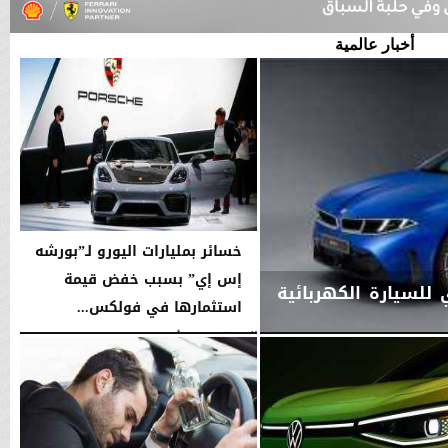
أخبار عالمية
خسائر بمليارات اليورو لـ”بورشه
إس إي” بسبب خفض قيمة
ي للسيارة الكهربائية
استثمارها في فولكس...
اليوم
السبت، 8 أغسطس 2026
03:09 مـ