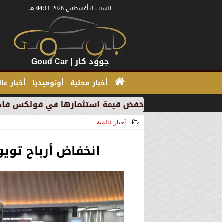
السبت 8 أغسطس 2026
04:11 مـ
جوود كار | Goud Car
أخبار محلية
أوتوميديا
أخبار عا
بسبب خفض قيمة استثمارها في فولكس فاجن
”بي إم دبلي
أخبار عالمية
2025-08-07 16:02:09
انخفاض أرباح تويوتا بنسبة 37% خ