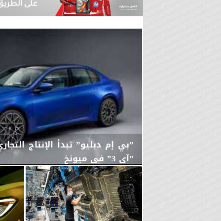
”بي إم دبليو” تبدأ الإنتاج التجار
”آي 3” في ميونخ
اليوم
السبت، 8 أغسطس 2026
03:43 مـ