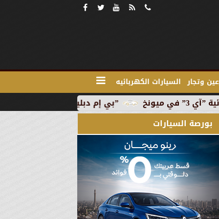
ين وتجار
السيارات الكهربائيه
”بي إم دبليو” تبدأ الإنتاج التجاري للسيارة الكهربائية ”آي 3”
بورصة السيارات