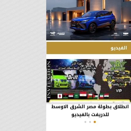
الفيديو
انطلاق بطولة مصر الشرق الاوسط
60 مليون جنيه تطي
للدريفت بالفيديو
أعمال يثير ال