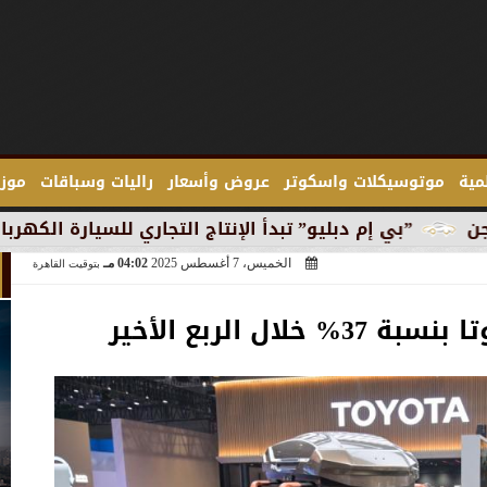
لمية
موتوسيكلات واسكوتر
عروض وأسعار
راليات وسباقات
موزع
و” تبدأ الإنتاج التجاري للسيارة الكهربائية ”آي 3” في ميونخ
الخميس، 7 أغسطس 2025
04:02 مـ
بتوقيت القاهرة
لال الربع الأخير