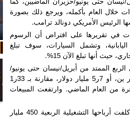
ل/نيسان حتى يونيو/حزيران الماضيين، كما
ات خلال العام بأكمله، ويرجع ذلك بصورة
ا الرئيس الأمريكي دونالد ترامب.
دت في تقريرها على افتراض أن الرسوم
اليابانية، وتشمل السيارات، سوف تبلغ
الربع الممتد من أبريل/نيسان حتى يونيو/
حزيران الماضيين 841 مليار ين، أو 7ر5 مليار دولار، مقارنة بـ 33ر1
رة من العام الماضي. وارتفعت المبيعات
في واقعة غريبة، تعطلت سيارة ملك
وقالت تويوتا إن الرسوم كلفت أرباحها التشغيلية الربعية 450 مليار
السويد بعد تحركها لثوانٍ معدودة.