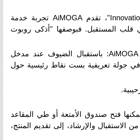
في "يوم الإبتكار - Innovation Day"، تقدم AiMOGA تجربة خدمة
ي قلب المستقبل. فبوصفها "أذكى روبوت
يفهم السيارات"، ستقوم AiMOGA: باستقبال الضيوف عند مدخل
ي جولة تعريفية بست نقاط رئيسية حول
حيبية.
كنها فتح صندوق الأمتعة أو طي المقاعد
ن الاستقبال والإرشاد، إلى تقديم المنتج،