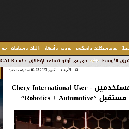
لمية
موتوسيكلات واسكوتر
عروض وأسعار
راليات وسباقات
موزع
جي بي أوتو تستعد لإطلاق علامة iCAUR في السوق المصرية
الأربعاء، 1 أكتوبر 2025
02:02 مـ
بتوقيت القاهرة
”قمة شيري الدولية للمستخدمين - Chery International User