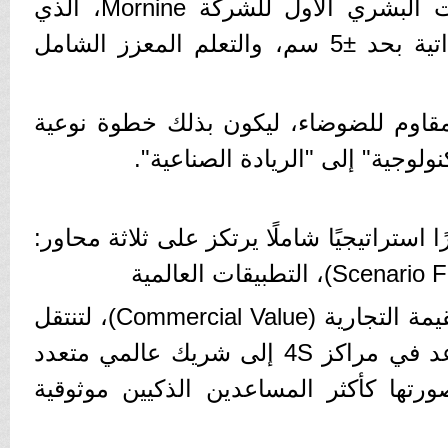
التنقل. هذا ويبرز الروبوت البشري الأول للشركة Mornine، الذي
يجمع بين: دقة الملاحة الذاتية بحد ±5 سم، والتعلم المعزز الشامل
المقاوم للضوضاء، ليكون بذلك خطوة نوعية
ولوجية" إلى "الريادة الصناعية".
ضًا تطويرًا استراتيجيًا شاملًا يرتكز على ثلاثة محاور:
(Global Applications)، القيمة التجارية (Commercial Value)، لتنتقل
بذلك من كونها مجرد مساعد في مراكز 4S إلى شريك عالمي متعدد
ورتها كأكثر المساعدين الذكيين موثوقية