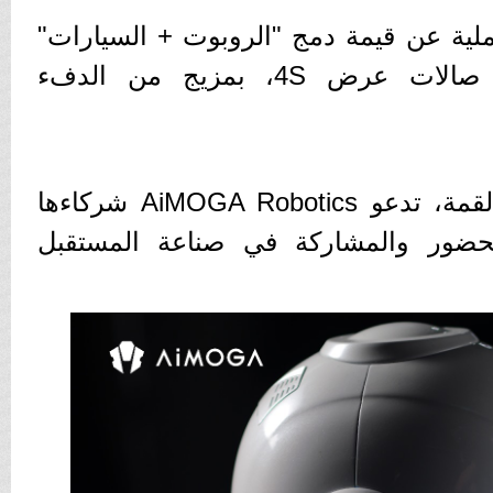
ملية عن قيمة دمج "الروبوت + السيارات"
في إعادة تعريف تجربة صالات عرض 4S، بمزيج من الدفء
مع اقتراب موعد انطلاق القمة، تدعو AiMOGA Robotics شركاءها
لحضور والمشاركة في صناعة المستقبل