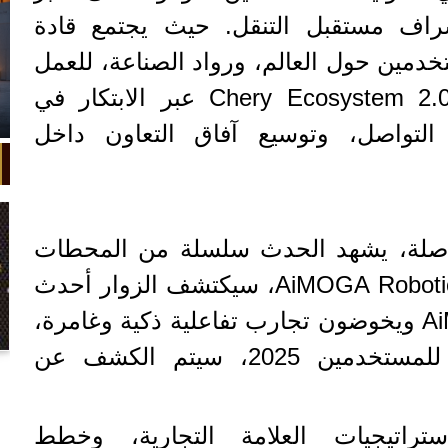
ف مستقبل التنقل. حيث يجتمع قادة
دمين حول العالم، ورواد الصناعة، للعمل
معًا على صياغة وتطوير Chery Ecosystem 2.0 عبر الابتكار في
 التواصل، وتوسيع آفاق التعاون داخل
اصلة، يشهد الحدث سلسلة من المحطات
البارزة: في AiMOGA Robotics Tech Show، سيكتشف الزوار أحدث
ترقية تكنولوجية من AiMOGA ويخوضون تجارب تفاعلية ذكية وغامرة،
ففي قمة شيري الدولية للمستخدمين 2025، سيتم الكشف عن
في واقعة غريبة، تعطلت سيارة ملك
السويد بعد تحركها لثوانٍ معدودة.
استراتيجيات العلامة التجارية، وخطط