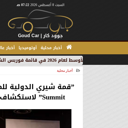
السبت 8 أغسطس 2026
07:22 صـ
جوود كار | Goud Car
أخبار محلية
أوتوميديا
أخبار عا
أخبار محلية
2025-10-01 14:02:15
Summit” لاستكشاف مستقبل ”Robotics + Automotive”