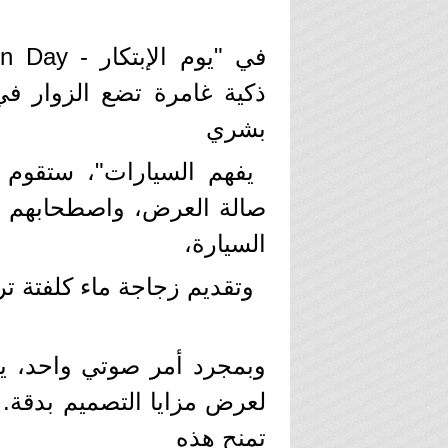
ذكية غامرة تضع الزوار ف
بشري
صالة العرض، واصطحابهم ف
السيارة،
وتقديم زجاجة ماء كلفتة تر
وبمجرد أمر صوتي واحد، يم
لعرض مزايا التصميم بدقة. م
تمنح هذه