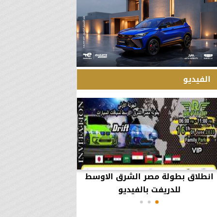
الفيديو
انطلاق بطولة مصر الشرق الاوسط
60 مليون جنيه تطي
للدريفت بالفيديو
أعمال يثير ال