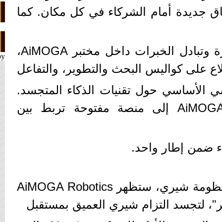
فاق جديدة أمام الشركاء في كل مكان. كما
الوسائل الإعلامية في زيارة وتبادل الخبرات داخل مختبر AiMOGA،
by
ع على كواليس البحث والتطوير، والتفاعل
ي الأساسي حول تقنيات الذكاء المتجسد.
هذا وأكثر، حيث تتحول AiMOGA إلى منصة مفتوحة تربط بين
اء ضمن إطار واحد.
بصفتها عضوًا محوريًا في منظومة شيري، ستظهر AiMOGA Robotics
"، لتجسد التزام شيري العميق بمستقبل