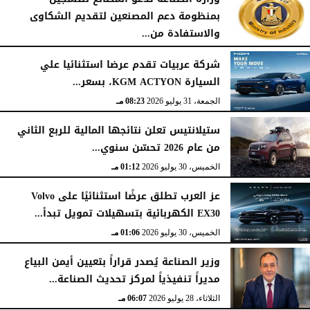
بمنظومة دعم المصنعين لتقديم الشكاوى
والاستفادة من...
السبت، 1 أغسطس 2026
02:59 مـ
شركة عربيات تقدم عرضا استثنائيا علي
السيارة KGM ACTYON، بسعر...
الجمعة، 31 يوليو 2026
08:23 مـ
ستيلانتيس تعلن نتائجها المالية للربع الثاني
من عام 2026 تحسّن سنوي...
الخميس، 30 يوليو 2026
01:12 مـ
عز العرب تطلق عرضًا استثنائيًا على Volvo
EX30 الكهربائية بتسهيلات تمويل تبدأ...
الخميس، 30 يوليو 2026
01:06 مـ
وزير الصناعة يُصدر قراراً بتعيين أيمن البياع
مديراً تنفيذياً لمركز تحديث الصناعة...
الثلاثاء، 28 يوليو 2026
06:07 مـ