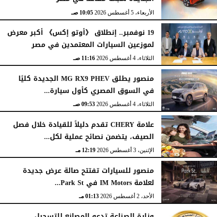
الأربعاء، 5 أغسطس 2026
10:05 صـ
19 نوفمبر.. إنطلاق 《أوتو إكس》 أكبر معرض
لموزعين السيارات المعتمدين في مصر
الثلاثاء، 4 أغسطس 2026
11:16 صـ
منصور يطلق MG RX9 PHEV الجديدة كليًا
في السوق المصري كأول سيارة...
الثلاثاء، 4 أغسطس 2026
09:53 صـ
علامة CHERY تقدم دليلاً للقيادة خلال فصل
الصيف، يتضمن نصائح عملية لكل...
الإثنين، 3 أغسطس 2026
12:19 مـ
منصور للسيارات تفتتح صالة عرض جديدة
لعلامة IM Motors في Park St...
الأحد، 2 أغسطس 2026
01:13 مـ
وزارة الصناعة تدعو المصانع للتسجيل