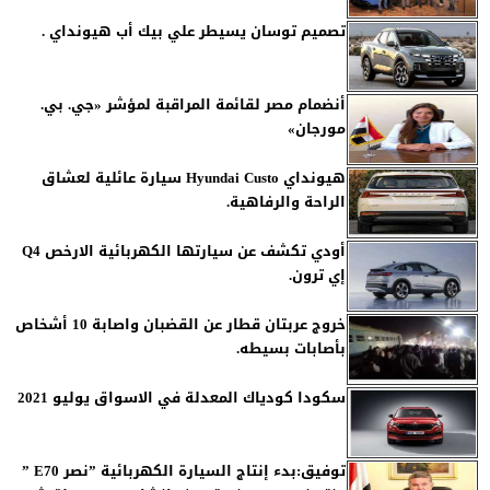
تصميم توسان يسيطر علي بيك أب هيونداي .
أنضمام مصر لقائمة المراقبة لمؤشر «جي. بي.
مورجان»
هيونداي Hyundai Custo سيارة عائلية لعشاق
الراحة والرفاهية.
أودي تكشف عن سيارتها الكهربائية الارخص Q4
إي ترون.
خروج عربتان قطار عن القضبان واصابة 10 أشخاص
بأصابات بسيطه.
سكودا كودياك المعدلة في الاسواق يوليو 2021
توفيق:بدء إنتاج السيارة الكهربائية ”نصر E70 ”