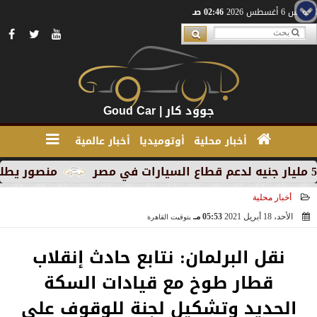
الخميس 6 أغسطس 2026
02:46 صـ
جوود كار | Goud Car
أخبار محلية
أوتوميديا
أخبار عالمية
منصور يطلق MG RX9 PHEV الجديدة كليًا في السوق المصري كأول سيارة Plug-in Hybrid من العلامة
أخبار محلية
الأحد، 18 أبريل 2021
05:53 مـ
بتوقيت القاهرة
2021-04-18 17:53:28
نقل البرلمان: نتابع حادث إنقلاب
قطار طوخ مع قيادات السكة
الحديد وتشكيل لجنة للوقوف على