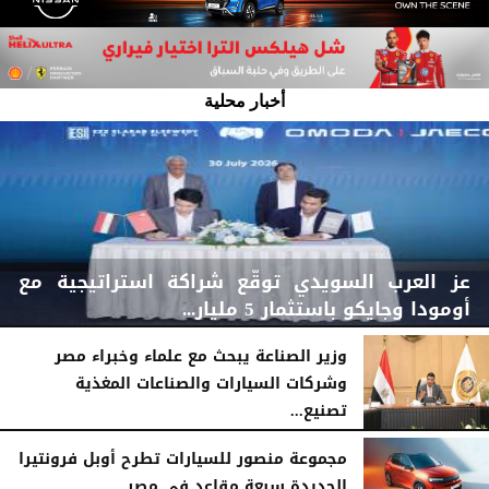
أخبار محلية
عز العرب السويدي توقّع شراكة استراتيجية مع
أومودا وجايكو باستثمار 5 مليار...
وزير الصناعة يبحث مع علماء وخبراء مصر
وشركات السيارات والصناعات المغذية
تصنيع...
الأربعاء، 5 أغسطس 2026
04:47 مـ
الأربعاء، 5 أغسطس 2026
12:17 مـ
مجموعة منصور للسيارات تطرح أوبل فرونتيرا
الجديدة سبعة مقاعد في مصر