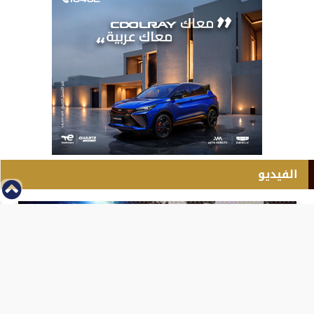
الفيديو
⇡