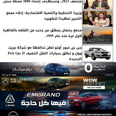
منتصف 2022.. ونستهدف إنشاء 3000 محطة شحن.
وزيرة التخطيط والتنمية الاقتصادية: إخلاء مجمع
التحرير تمهيدًا لتطويره
مدفع رمضان ينطلق من جديد من القلعه بالقاهرة
لأول مرة منذ عام ١٩٩٢ .
جى بى غبور أوتو تعلن تحالفها مع شركة جريت
وول و تطلق سيارات النقل الخفيف الـ Pick Ups
الجديدة.