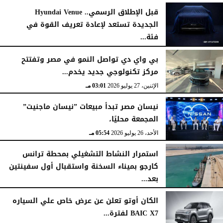
قبل الإطلاق الرسمي.. Hyundai Venue
الجديدة تستعد لإعادة تعريف القوة في
فئة...
الثلاثاء، 28 يوليو 2026
12:28 مـ
بي واي دي تواصل النمو في مصر وتفتتح
مركز تكنولوجي جديد يخدم...
الإثنين، 27 يوليو 2026
03:01 مـ
نيسان مصر تبدأ مبيعات ”نيسان ماجنيت”
المجمعة محليًا،
الأحد، 26 يوليو 2026
05:54 مـ
استمرار النشاط التشغيلي بمحطة ترانس
كارجو بميناء السخنة واستقبال أول سفينتين
بعد...
الأحد، 26 يوليو 2026
05:52 مـ
الكان أوتو تعلن عن عرض خاص علي السياره
BAIC X7 لفترة...