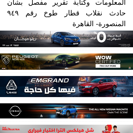
المعلومات وكتابة تقرير مفصل بشأن
حادث نقلاب قطار طوخ رقم ٩٤٩
المنصورة- القاهرة