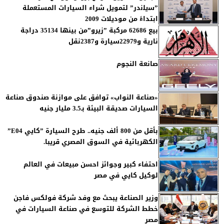
”ﺳﯾﻠﻧدر” لتمويل شراء السيارات المستعملة
ابتداءً من موديلات 2009
بيع 62686 مركبة ”زيرو”من بينها 35134 دراجة
نارية و22979سيارة و2387نقل
صانعة النجوم
«صناعة النواب» توافق على موازنة صندوق صناعة
السيارات صديقة البيئة بـ3.5 مليار جنيه
بأقل من 800 ألف جنيه.. طرح السيارة ”كايي E04”
الكهربائية في السوق المصري قريبا.
احتفاء كبير وجوائز احسن مبيعات في العالم
لوكيل كايي في مصر
وزير الصناعة يبحث مع وفد شركة فولكس فاجن
خطط الشركة للتوسع في صناعة السيارات في
مصر