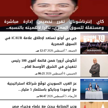
كاي إنترناشونال تقرر تخصيص إدارة مباشرة
ومستقلة للسوق المصري، نظرا لاهميته بالنسبه...
جي بي أوتو تستعد لإطلاق علامة iCAUR في
السوق المصرية
السبت، 8 أغسطس 2026
03:00 مـ
الجمعة، 7 أغسطس 2026
12:17 صـ
أنكوش أرورا ضمن قائمة أقوى 100 رئيس
تنفيذي في الشرق الأوسط لعام...
الخميس، 6 أغسطس 2026
06:21 مـ
عز العرب السويدي توقّع شراكة استراتيجية
مع أومودا وجايكو باستثمار 5 مليار...
الأربعاء، 5 أغسطس 2026
04:47 مـ
وزير الصناعة يبحث مع علماء وخبراء مصر