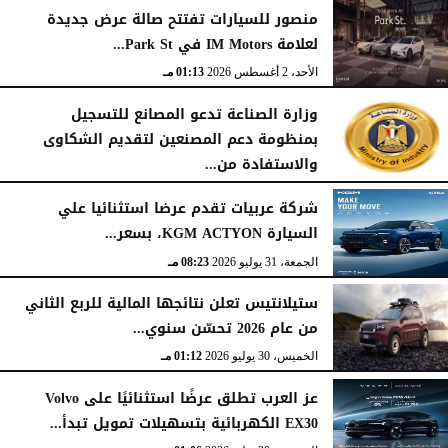
منصور للسيارات تفتتح صالة عرض جديدة
لعلامة IM Motors في Park St...
الأحد، 2 أغسطس 2026
01:13 مـ
وزارة الصناعة تدعو المصانع للتسجيل
بمنظومة دعم المصنعين لتقديم الشكاوى
والاستفادة من...
السبت، 1 أغسطس 2026
02:59 مـ
شركة عربيات تقدم عرضا استثنائيا علي
السيارة KGM ACTYON، بسعر...
الجمعة، 31 يوليو 2026
08:23 مـ
ستيلانتيس تعلن نتائجها المالية للربع الثاني
من عام 2026 تحسّن سنوي...
الخميس، 30 يوليو 2026
01:12 مـ
عز العرب تطلق عرضًا استثنائيًا على Volvo
EX30 الكهربائية بتسهيلات تمويل تبدأ...