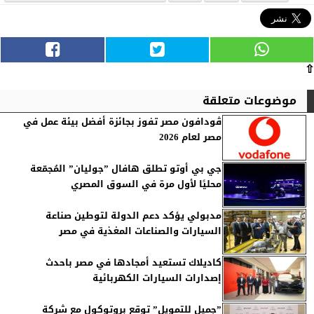
⇧
موضوعات متعلقة
ڤودافون مصر تفوز بجائزة أفضل بيئة عمل في
مصر لعام 2026
جي بي أوتو تطلق هافال ”جوليان” المُجمّعة
محليًا لأول مرة في السوق المصري
مدبولي يؤكد دعم الدولة لتوطين صناعة
السيارات والصناعات المغذية في مصر
كاديلاك تستعيد أمجادها في مصر باحدث
إصدارات السيارات الكهربائية
”جميل للتمويل” توقع بروتوكول مع شركة