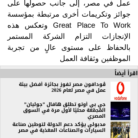
عمل في مصر، إلى جانب حصولها على
جوائز وتكريمات أخرى مرتبطة بمؤسسة
Great Place To Work وتعكس هذه
الإنجازات التزام الشركة المستمر
بالحفاظ على مستوى عالٍ من تجربة
الموظفين وثقافة العمل
اقرأ أيضاً
ڤودافون مصر
تفوز
بجائزة أفضل بيئة
عمل في مصر لعام 2026
جي بي أوتو تطلق هافال ”جوليان”
المُجمّعة محليًا لأول مرة في السوق
المصري
مدبولي يؤكد دعم الدولة لتوطين صناعة
السيارات والصناعات المغذية في مصر