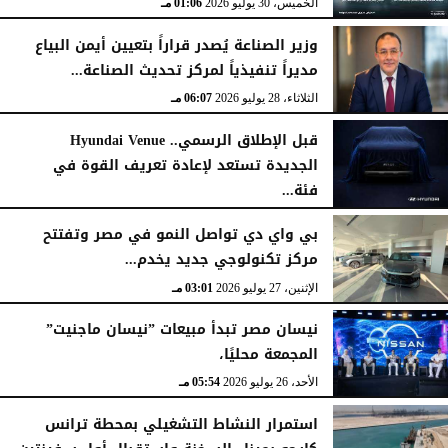
الخميس، 30 يوليو 2026
01:06 مـ
وزير الصناعة يُصدر قراراً بتعيين أيمن البياع
مديراً تنفيذياً لمركز تحديث الصناعة...
الثلاثاء، 28 يوليو 2026
06:07 مـ
قبل الإطلاق الرسمي.. Hyundai Venue
الجديدة تستعد لإعادة تعريف القوة في
فئة...
الثلاثاء، 28 يوليو 2026
12:28 مـ
بي واي دي تواصل النمو في مصر وتفتتح
مركز تكنولوجي جديد يخدم...
الإثنين، 27 يوليو 2026
03:01 مـ
نيسان مصر تبدأ مبيعات ”نيسان ماجنيت”
المجمعة محليًا،
الأحد، 26 يوليو 2026
05:54 مـ
استمرار النشاط التشغيلي بمحطة ترانس