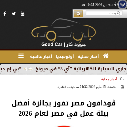
الأحد 9 أغسطس 2026
10:25 صـ
جوود كار | Goud Car
أخبار محلية
أوتوميديا
أخبار عالمية
لكهربائية ”آي 3” في ميونخ
”بي إم دبليو” تبدأ الإ
أخبار محلية
الجمعة، 15 مايو 2026
04:32 مـ
بتوقيت القاهرة
2026-05-15 16:32:10
ڤودافون مصر تفوز بجائزة أفضل
بيئة عمل في مصر لعام 2026