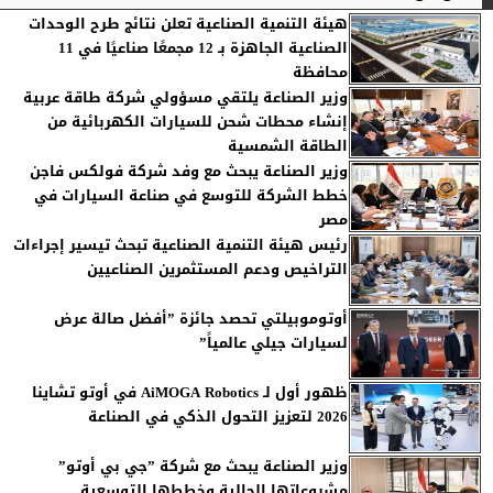
هيئة التنمية الصناعية تعلن نتائج طرح الوحدات
الصناعية الجاهزة بـ 12 مجمعًا صناعيًا في 11
محافظة
وزير الصناعة يلتقي مسؤولي شركة طاقة عربية
إنشاء محطات شحن للسيارات الكهربائية من
الطاقة الشمسية
وزير الصناعة يبحث مع وفد شركة فولكس فاجن
خطط الشركة للتوسع في صناعة السيارات في
مصر
رئيس هيئة التنمية الصناعية تبحث تيسير إجراءات
التراخيص ودعم المستثمرين الصناعيين
أوتوموبيلتي تحصد جائزة ”أفضل صالة عرض
لسيارات جيلي عالمياً”
ظهور أول لـ AiMOGA Robotics في أوتو تشاينا
2026 لتعزيز التحول الذكي في الصناعة
وزير الصناعة يبحث مع شركة ”جي بي أوتو”
مشروعاتها الحالية وخططها التوسعية