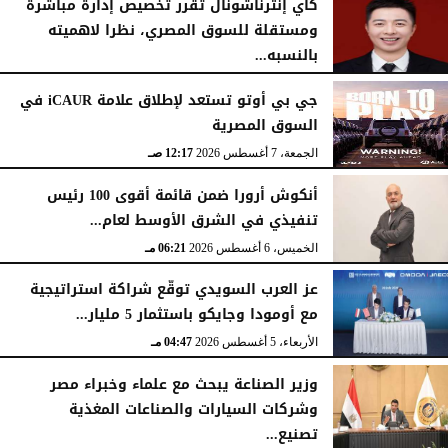
كاي إنترناشونال تقرر تخصيص إدارة مباشرة
ومستقلة للسوق المصري، نظرا لاهميته
بالنسبه...
الأحد، 9 أغسطس 2026
03:11 مـ
السبت، 8 أغسطس 2026
03:00 مـ
جي بي أوتو تستعد لإطلاق علامة iCAUR في
السوق المصرية
الجمعة، 7 أغسطس 2026
12:17 صـ
أنكوش أرورا ضمن قائمة أقوى 100 رئيس
تنفيذي في الشرق الأوسط لعام...
الخميس، 6 أغسطس 2026
06:21 مـ
عز العرب السويدي توقّع شراكة استراتيجية
مع أومودا وجايكو باستثمار 5 مليار...
الأربعاء، 5 أغسطس 2026
04:47 مـ
وزير الصناعة يبحث مع علماء وخبراء مصر
وشركات السيارات والصناعات المغذية
تصنيع...