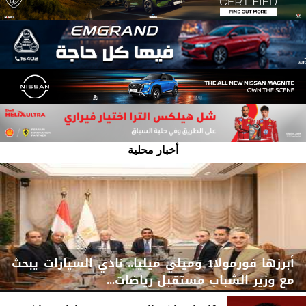
أخبار محلية
أبرزها فورمولا1 وميلي ميليا.. نادي السيارات يبحث
مع وزير الشباب مستقبل ‏‏‏رياضات...