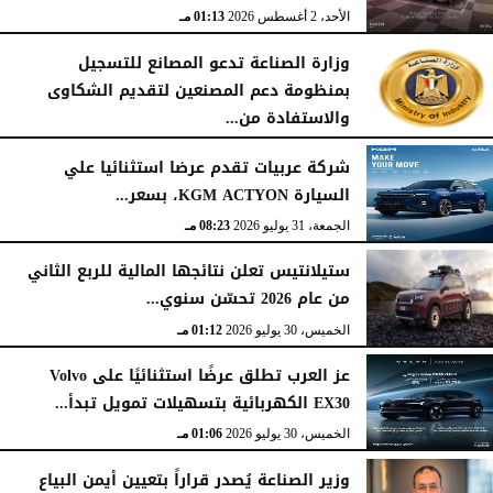
الأحد، 2 أغسطس 2026
01:13 مـ
وزارة الصناعة تدعو المصانع للتسجيل
بمنظومة دعم المصنعين لتقديم الشكاوى
والاستفادة من...
السبت، 1 أغسطس 2026
02:59 مـ
شركة عربيات تقدم عرضا استثنائيا علي
السيارة KGM ACTYON، بسعر...
الجمعة، 31 يوليو 2026
08:23 مـ
ستيلانتيس تعلن نتائجها المالية للربع الثاني
من عام 2026 تحسّن سنوي...
الخميس، 30 يوليو 2026
01:12 مـ
عز العرب تطلق عرضًا استثنائيًا على Volvo
EX30 الكهربائية بتسهيلات تمويل تبدأ...
الخميس، 30 يوليو 2026
01:06 مـ
وزير الصناعة يُصدر قراراً بتعيين أيمن البياع