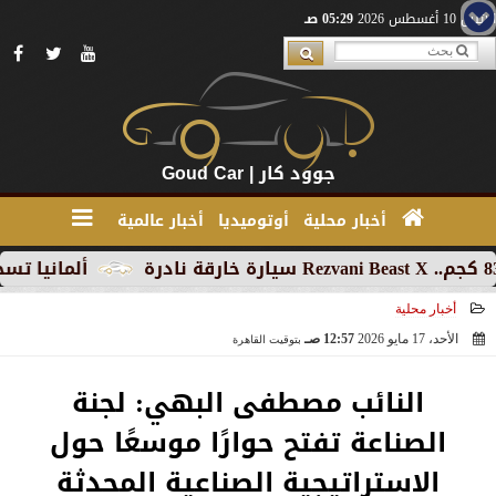
الإثنين 10 أغسطس 2026
05:29 صـ
جوود كار | Goud Car
أخبار محلية
أوتوميديا
أخبار عالمية
ألمانيا تسجل تراجعاً 
أخبار محلية
الأحد، 17 مايو 2026
12:57 صـ
بتوقيت القاهرة
2026-05-17 00:57:03
النائب مصطفى البهي: لجنة
الصناعة تفتح حوارًا موسعًا حول
الاستراتيجية الصناعية المحدثة