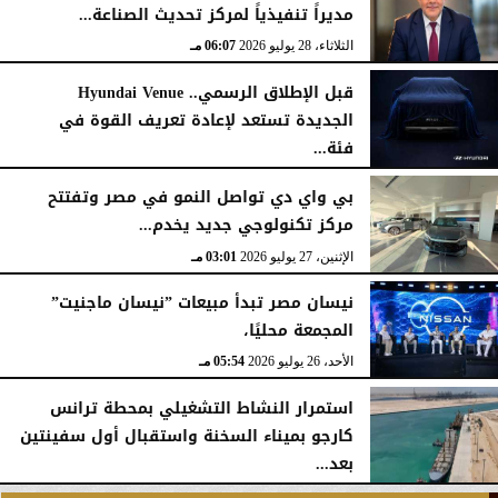
مديراً تنفيذياً لمركز تحديث الصناعة...
الثلاثاء، 28 يوليو 2026
06:07 مـ
قبل الإطلاق الرسمي.. Hyundai Venue
الجديدة تستعد لإعادة تعريف القوة في
فئة...
الثلاثاء، 28 يوليو 2026
12:28 مـ
بي واي دي تواصل النمو في مصر وتفتتح
مركز تكنولوجي جديد يخدم...
الإثنين، 27 يوليو 2026
03:01 مـ
نيسان مصر تبدأ مبيعات ”نيسان ماجنيت”
المجمعة محليًا،
الأحد، 26 يوليو 2026
05:54 مـ
استمرار النشاط التشغيلي بمحطة ترانس
كارجو بميناء السخنة واستقبال أول سفينتين
بعد...
الأحد، 26 يوليو 2026
05:52 مـ