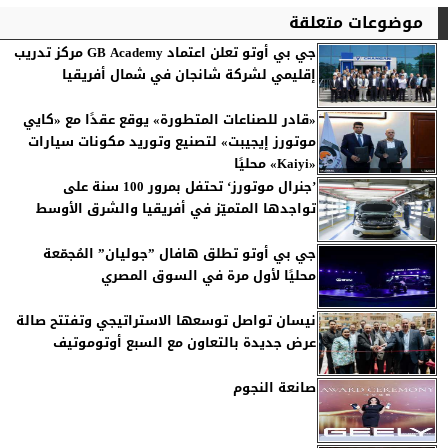
موضوعات متعلقة
جي بي أوتو تعلن اعتماد GB Academy مركز تدريب
إقليمي لشركة شانجان في شمال أفريقيا
«قادر للصناعات المتطورة» يوقع عقدًا مع «كايي
موتورز إيجيبت» لتصنيع وتوريد مكونات سيارات
«Kaiyi» محليًا
’جنرال موتورز‘ تحتفل بمرور 100 سنة على
تواجدها المتميّز في أفريقيا والشرق الأوسط
جي بي أوتو تطلق هافال ”جوليان” المُجمّعة
محليًا لأول مرة في السوق المصري
نيسان تواصل توسعها الاستراتيجي وتفتتح صالة
عرض جديدة بالتعاون مع السبع أوتوموتيف
صانعة النجوم