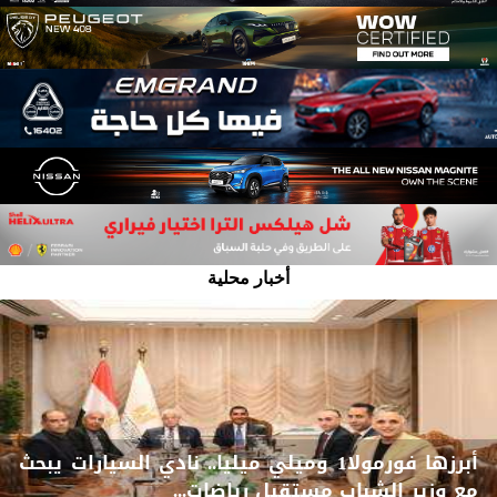
أخبار محلية
أبرزها فورمولا1 وميلي ميليا.. نادي السيارات يبحث
مع وزير الشباب مستقبل ‏‏‏رياضات...