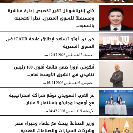
كاي إنترناشونال تقرر تخصيص إدارة مباشرة
ومستقلة للسوق المصري، نظرا لاهميته
بالنسبه...
الأحد، 9 أغسطس 2026
03:11 مـ
السبت، 8 أغسطس 2026
03:00 مـ
جي بي أوتو تستعد لإطلاق علامة iCAUR في
السوق المصرية
الجمعة، 7 أغسطس 2026
12:17 صـ
أنكوش أرورا ضمن قائمة أقوى 100 رئيس
تنفيذي في الشرق الأوسط لعام...
الخميس، 6 أغسطس 2026
06:21 مـ
عز العرب السويدي توقّع شراكة استراتيجية
مع أومودا وجايكو باستثمار 5 مليار...
الأربعاء، 5 أغسطس 2026
04:47 مـ
وزير الصناعة يبحث مع علماء وخبراء مصر
وشركات السيارات والصناعات المغذية