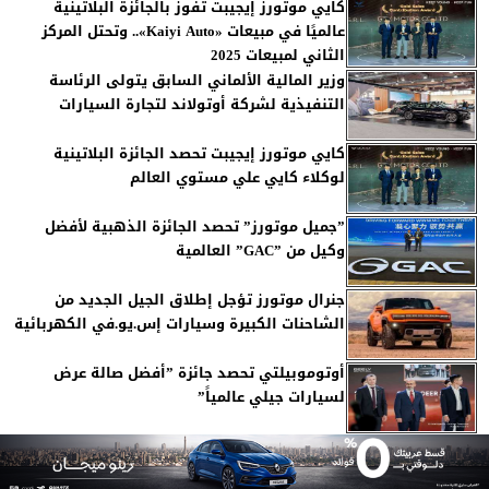
كايي موتورز إيجيبت تفوز بالجائزة البلاتينية
عالميًا في مبيعات «Kaiyi Auto».. وتحتل المركز
الثاني لمبيعات 2025
وزير المالية الألماني السابق يتولى الرئاسة
التنفيذية لشركة أوتولاند لتجارة السيارات
كايي موتورز إيجيبت تحصد الجائزة البلاتينية
لوكلاء كايي علي مستوي العالم
”جميل موتورز” تحصد الجائزة الذهبية لأفضل
وكيل من ”GAC” العالمية
جنرال موتورز تؤجل إطلاق الجيل الجديد من
الشاحنات الكبيرة وسيارات إس.يو.في الكهربائية
أوتوموبيلتي تحصد جائزة ”أفضل صالة عرض
لسيارات جيلي عالمياً”