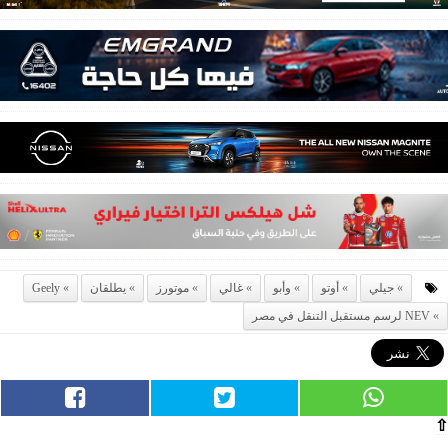
جيلي
أوتو
وأبو
غالي
موتورز
يطلقان
Geely
NEV لرسم مستقبل التنقل في مصر
⇧