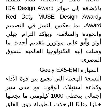
بالإضافة إلى جوائز IDA Design Award
وMUSE Design Award وRed Dot
Award، بما يعكس التميز في التصميم
والجودة والسلامة، ويؤكد التزام جيلي
أوتو
وأبو
غالي موتورز بتقديم أحدث ما
وصلت إليه التكنولوجيا العالمية للسوق
المصري.
السيارة Geely EX5-EMI
النسخة الهجينة التي تجمع بين قوة الأداء
وكفاءة استهلاك الوقود، مع مدى سير
إجمالي يتخطى 1000 كيلومتر، ما يجعلها
خيارًا مثاليًا للرحلات الطويلة دون القلق