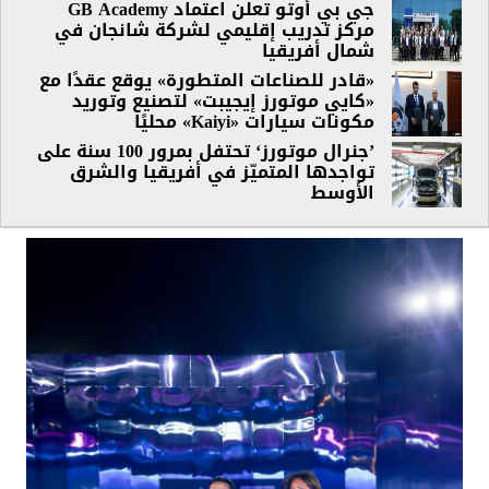
جي بي أوتو تعلن اعتماد GB Academy
مركز تدريب إقليمي لشركة شانجان في
شمال أفريقيا
«قادر للصناعات المتطورة» يوقع عقدًا مع
«كايي موتورز إيجيبت» لتصنيع وتوريد
مكونات سيارات «Kaiyi» محليًا
’جنرال موتورز‘ تحتفل بمرور 100 سنة على
تواجدها المتميّز في أفريقيا والشرق
الأوسط