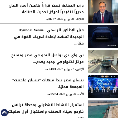
وزير الصناعة يُصدر قراراً بتعيين أيمن البياع
مديراً تنفيذياً لمركز تحديث الصناعة...
الثلاثاء، 28 يوليو 2026
06:07 مـ
قبل الإطلاق الرسمي.. Hyundai Venue
الجديدة تستعد لإعادة تعريف القوة في
فئة...
الثلاثاء، 28 يوليو 2026
12:28 مـ
بي واي دي تواصل النمو في مصر وتفتتح
مركز تكنولوجي جديد يخدم...
الإثنين، 27 يوليو 2026
03:01 مـ
نيسان مصر تبدأ مبيعات ”نيسان ماجنيت”
المجمعة محليًا،
الأحد، 26 يوليو 2026
05:54 مـ
استمرار النشاط التشغيلي بمحطة ترانس
كارجو بميناء السخنة واستقبال أول سفينتين