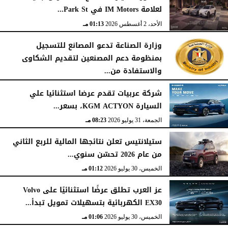
لعلامة IM Motors في Park St...
الأحد، 2 أغسطس 2026
01:13 مـ
وزارة الصناعة تدعو المصانع للتسجيل
بمنظومة دعم المصنعين لتقديم الشكاوى
والاستفادة من...
السبت، 1 أغسطس 2026
02:59 مـ
شركة عربيات تقدم عرضا استثنائيا علي
السيارة KGM ACTYON، بسعر...
الجمعة، 31 يوليو 2026
08:23 مـ
ستيلانتيس تعلن نتائجها المالية للربع الثاني
من عام 2026 تحسّن سنوي...
الخميس، 30 يوليو 2026
01:12 مـ
عز العرب تطلق عرضًا استثنائيًا على Volvo
EX30 الكهربائية بتسهيلات تمويل تبدأ...
الخميس، 30 يوليو 2026
01:06 مـ