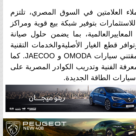
اء العلامتين في السوق المصري، تلتزم
استثمارات بتوفير شبكة بيع قوية ومراكز
معاييرالعالمية، بما يضمن حلول صيانة
وافر قطع الغيار الأصليةوالخدمات التقنية
الذكية التي تليق بتطلعات مقتني سيارات OMODA و JAECOO. كما
عرفة الفنية وتدريب الكوادر المصرية على
يارات الطاقة الجديدة.