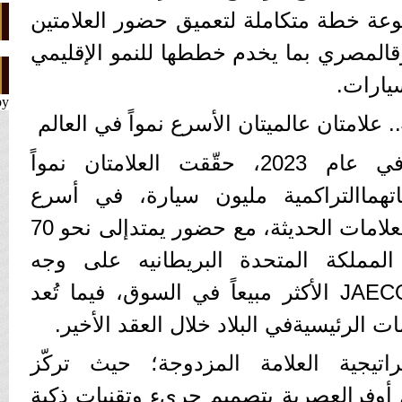
وعة خطة متكاملة لتعميق حضور العلامتين
قالمصري بما يخدم خططها للنمو الإقليمي
يارات.
by
ومنذ انطلاقهما عالمياً في عام 2023، حقّقت العلامتان نمواً
عاتهماالتراكمية مليون سيارة، في أسرع
وصول إلى هذاالإنجاز بين العلامات الحديثة، مع حضور يمتدإلى نحو 70
المملكة المتحدة البريطانيه على وجه
الخصوص، جاءتسيارةJAECOO 7 الأكثر مبيعاً في السوق، فيما تُعد
مات الرئيسيةفي البلاد خلال العقد الأخير.
اتيجية العلامة المزدوجة؛ حيث تركّز
روس أوفرالعصرية بتصميم جريء وتقنيات ذكية