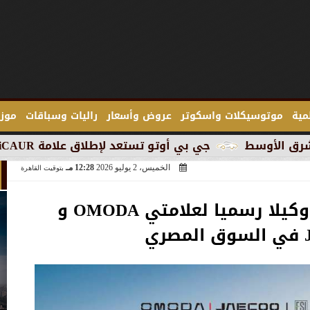
لمية
موتوسيكلات واسكوتر
عروض وأسعار
راليات وسباقات
موزع
جي بي أوتو تستعد لإطلاق علامة iCAUR في السوق المصرية
الخميس، 2 يوليو 2026
12:28 مـ
بتوقيت القاهرة
عز العرب السويدي وكيلا رسميا لعلامتي OMODA و
ي