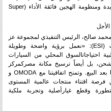
الذكية وحلول الطاقة الجديدة ومنظومة الهجين فائقة الأداء (Super
لأجل
محمد صالح، الرئيس التنفيذي لمجموعة عز
العرب السويديللاستثمارات (ESI): «نعمل برؤية واضحة وطويلة
ية احتياجاتالسوق المحلي من السيارات
ةللشحن، بل أيضاً ترسيخ مكانة مصركمركز
إقليمي للتجارة وخدمات ما بعد البيع. وتمنح اتفاقيتنا مع OMODA و
صريين فرصة اقتناء منتجات عالمية المستوى
ورة وقطع غيارأصلية وتجربة ملكية