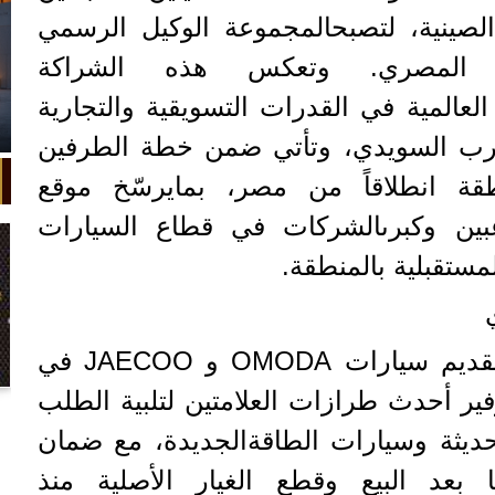
موعة شيري (Chery) الصينية، لتصبحالمجموعة الوكيل الرسمي
 المصري. وتعكس هذه الشراكة
ةمجموعةشيري (Chery) العالمية في القدرات التسويقية والتجارية
عرب السويدي، وتأتي ضمن خطة الطرفين
ة انطلاقاً من مصر، بمايرسّخ موقع
عبين وكبرىالشركات في قطاع السيارات
مستقبلية بالمنطقة.
تتولّى المجموعة تمثيل وتقديم سيارات OMODA و JAECOO في
في واقعة غريبة، تعطلت سيارة ملك
ير أحدث طرازات العلامتين لتلبية الطلب
السويد بعد تحركها لثوانٍ معدودة.
حديثة وسيارات الطاقةالجديدة، مع ضمان
 بعد البيع وقطع الغيار الأصلية منذ