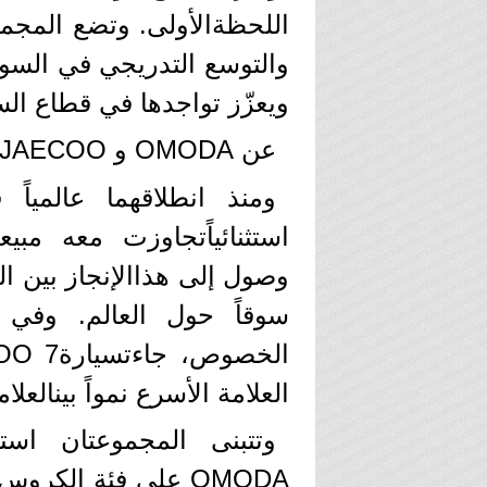
اللحظةالأولى. وتضع المجم
والتوسع التدريجي في السو
ويعزّز تواجدها في قطاع الس
عن OMODA و JAECOO.. علامتان عالميتان الأسرع نمواً في العالم
استثنائياًتجاوزت معه مبي
سوقاً حول العالم. وفي 
العلامة الأسرع نمواً بينالعلا
وتتبنى المجموعتان استر
OMODA على فئة الك