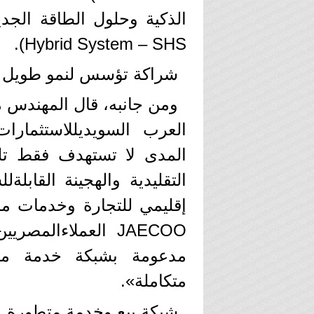
Hybrid System – SHS).
شراكة تؤسس لنمو طويل ا
ومن جانبه، قال المهندس 
المدى لا تستهدف فقط تلب
التقليدية والهجينة القابل
JAECOO العملاءالم
مدعومة بشبكة خدمة متط
متكاملة».
شبكة بيع وخدمة متطورة