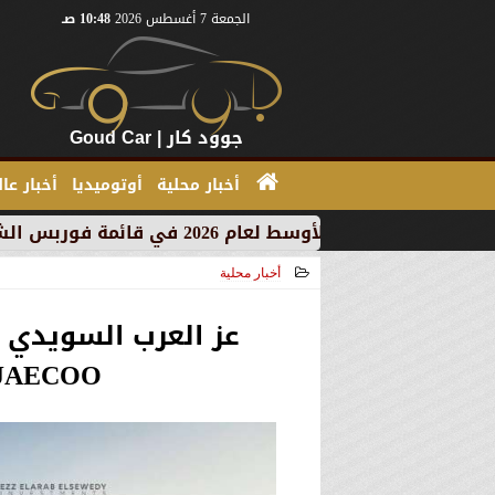
الجمعة 7 أغسطس 2026
10:48 صـ
جوود كار | Goud Car
أخبار محلية
أوتوميديا
أخبار عا
أخبار محلية
2026-07-02 12:28:11
JAECOO في السوق المصر