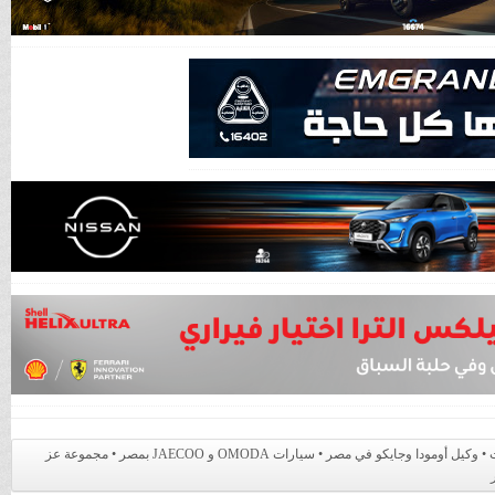
جوود كار أسعار السيارات • عز العرب السويدي للسيارات • وكيل أومودا وجايكو في مصر • سيارات OMODA و JAECOO بمصر • مجموعة عز