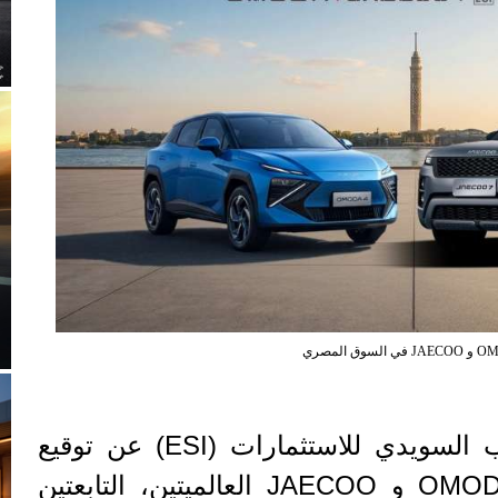
السوق المصري
أعلنت مجموعة عز العرب السويدي للاستثمارات (ESI) عن توقيع
اتفاقية وكالة مع علامتيOMODA و JAECOO العالميتين، التابعتين