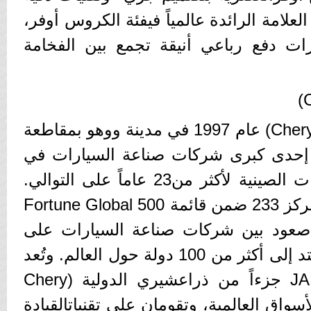
علامة الرائدة عالمياً فيفئة الكروس أوفر،
قدّم JAECOO سيارات دفع رباعي أنيقة تجمع بين الفخامة
تأسست مجموعة شيري (Chery) عام 1997 في مدينة ووهو بمقاطعة
م إحدى كبرى شركات صناعة السيارات في
الصين وأكبر مُصدّر للسيارات الصينية لأكثر من23 عاماً على التوالي.
وقد حلّت المجموعة في المركز 233 ضمن قائمة Fortune Global 500
ةً أسرع صعود بين شركات صناعة السيارات على
مستوى العالم، مع حضوريمتد إلى أكثر من 100 دولة حول العالم. وتُعد
علامتا OMODA و JAECOO جزءاً من ذراعشيري الدولية (Chery
مخصّصة للأسواق العالمية، وتقومان على تقنياتالقيادة