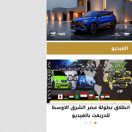
الفيديو
انطلاق بطولة مصر الشرق الاوسط
60 مليون جنيه تطي
للدريفت بالفيديو
أعمال يثير ال