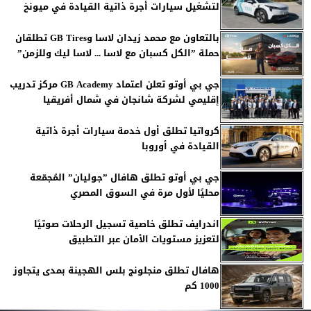
لتشغيل سيارات أجرة ذاتية القيادة في ميونخ
بالتعاون مع محمد زيدان لاسا وGB Tires تطلقان
حملة ”الكل كسبان مع لاسا ... لاسا ليك وللزمن”
جي بي أوتو تعلن اعتماد GB Academy مركز تدريب
إقليمي لشركة شانجان في شمال أفريقيا
كرواتيا تطلق أول خدمة سيارات أجرة ذاتية
القيادة في أوروبا
جي بي أوتو تطلق هافال ”جوليان” المُجمّعة
محليًا لأول مرة في السوق المصري
اندرايف تطلق خاصية تسجيل الرحلات صوتيًا
لتعزيز مستويات الأمان عبر التطبيق
هافال تطلق منجلونج بلس الهجينة بمدى يتجاوز
1000 كم