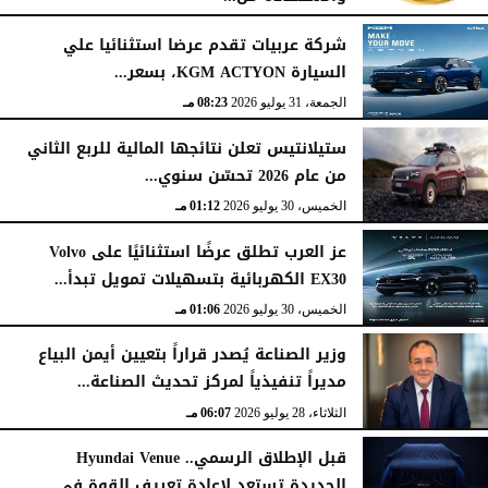
السبت، 1 أغسطس 2026
02:59 مـ
شركة عربيات تقدم عرضا استثنائيا علي
السيارة KGM ACTYON، بسعر...
الجمعة، 31 يوليو 2026
08:23 مـ
ستيلانتيس تعلن نتائجها المالية للربع الثاني
من عام 2026 تحسّن سنوي...
الخميس، 30 يوليو 2026
01:12 مـ
عز العرب تطلق عرضًا استثنائيًا على Volvo
EX30 الكهربائية بتسهيلات تمويل تبدأ...
الخميس، 30 يوليو 2026
01:06 مـ
وزير الصناعة يُصدر قراراً بتعيين أيمن البياع
مديراً تنفيذياً لمركز تحديث الصناعة...
الثلاثاء، 28 يوليو 2026
06:07 مـ
قبل الإطلاق الرسمي.. Hyundai Venue
الجديدة تستعد لإعادة تعريف القوة في