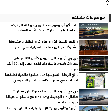
⇧
موضوعات متعلقة
مانسكو أوتوموتيف تطلق بيجو 408 الجديدة
وتحافظ على أسعارها دعمًا لثقة العملاء
«النصر للسيارات» و«فاو كار» تطلقان مشروعًا
مشتركًا لتوطين صناعة السيارات في مصر
جي بي أوتو تطلق عروض كأس العالم على
سيارات شيري باسترداد نقدي يصل إلى 60 ألف
جنيه
«ألغِ الرحلة المدرسية؟» .. مبادرة عالمية تطلقها
اندرايف في مصر لمكافحة التنمر المدرسي
جي بي أوتو تطلق عرضًا حصريًا على سيارات
هافال H6 الجديدة وH7 HEV مع 3 سنوات صيانة
دورية مجانية
”أوبر” و”أوتوبرينز” الإسرائيلية تطلقان برنامجا