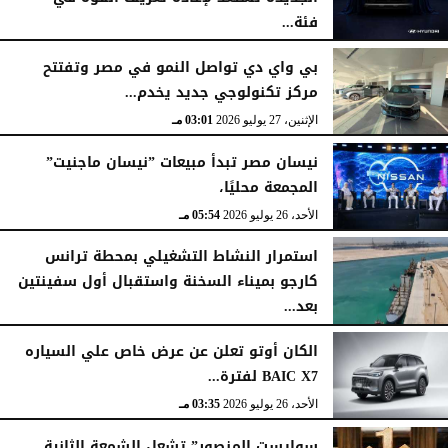
فئة...
الثلاثاء، 28 يوليو 2026
12:28 مـ
بي واي دي تواصل النمو في مصر وتفتتح
مركز تكنولوجي جديد يخدم...
الإثنين، 27 يوليو 2026
03:01 مـ
نيسان مصر تبدأ مبيعات ”نيسان ماجنيت”
المجمعة محليًا،
الأحد، 26 يوليو 2026
05:54 مـ
استمرار النشاط التشغيلي بمحطة ترانس
كارجو بميناء السخنة واستقبال أول سفينتين
بعد...
الأحد، 26 يوليو 2026
05:52 مـ
الكان أوتو تعلن عن عرض خاص علي السياره
BAIC X7 لفترة...
الأحد، 26 يوليو 2026
03:35 مـ
سوإيست المنصور” تشعل الشمعة الثانية