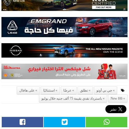
جي بي أوتو
تطلق
عرضًا
استثنائيًا
على هافال
New H6
باسترداد نقدي بقيمة 75 ألف جنيه خلال يوليو