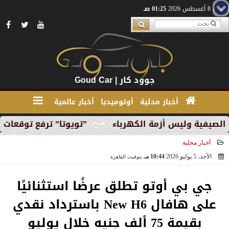
السبت 8 أغسطس 2026
01:25 صـ
جوود كار | Goud Car
أخبار محلية
أوتوميديا
أخبار عالمية
وليس أزمة الكهرباء
”تويوتا” ترفع توقعات أرباحها ب
أخبار محلية
الأحد، 5 يوليو 2026
10:44 مـ
بتوقيت القاهرة
2026-07-05 22:44:44
جي بي أوتو تطلق عرضًا استثنائيًا
على هافال New H6 باسترداد نقدي
بقيمة 75 ألف جنيه خلال يوليو