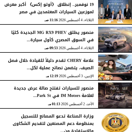
19 نوفمبر.. إنطلاق 《أوتو إكس》 أكبر معرض
لموزعين السيارات المعتمدين في مصر
الثلاثاء، 4 أغسطس 2026
11:16 صـ
منصور يطلق MG RX9 PHEV الجديدة كليًا
في السوق المصري كأول سيارة...
الثلاثاء، 4 أغسطس 2026
09:53 صـ
علامة CHERY تقدم دليلاً للقيادة خلال فصل
الصيف، يتضمن نصائح عملية لكل...
الإثنين، 3 أغسطس 2026
12:19 مـ
منصور للسيارات تفتتح صالة عرض جديدة
لعلامة IM Motors في Park St...
الأحد، 2 أغسطس 2026
01:13 مـ
وزارة الصناعة تدعو المصانع للتسجيل
بمنظومة دعم المصنعين لتقديم الشكاوى
والاستفادة من...