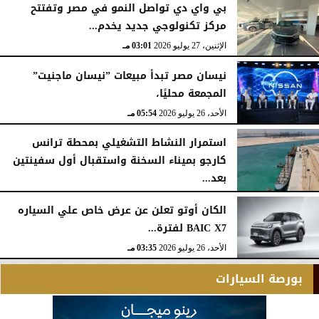
بي واي دي تواصل النمو في مصر وتفتتح
مركز تكنولوجي جديد يخدم...
الإثنين، 27 يوليو 2026
03:01 مـ
نيسان مصر تبدأ مبيعات ”نيسان ماجنيت”
المجمعة محليًا،
الأحد، 26 يوليو 2026
05:54 مـ
استمرار النشاط التشغيلي بمحطة ترانس
كارجو بميناء السخنة واستقبال أول سفينتين
بعد...
الأحد، 26 يوليو 2026
05:52 مـ
الكان أوتو تعلن عن عرض خاص علي السياره
BAIC X7 لفترة...
الأحد، 26 يوليو 2026
03:35 مـ
بورصة السيارات