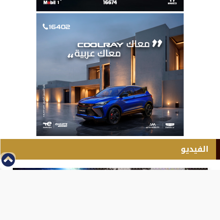
الفيديو
⇡