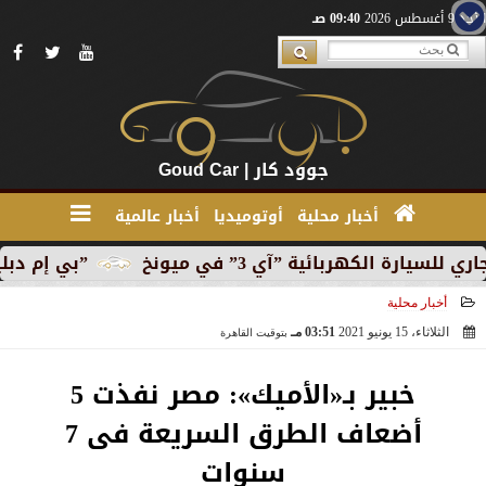
الأحد 9 أغسطس 2026
09:40 صـ
جوود كار | Goud Car
أخبار محلية
أوتوميديا
أخبار عالمية
كهربائية ”آي 3” في ميونخ
”بي إم دبليو” تبدأ الإن
أخبار محلية
الثلاثاء، 15 يونيو 2021
03:51 مـ
بتوقيت القاهرة
2021-06-15 15:51:49
خبير بـ«الأميك»: مصر نفذت 5
أضعاف الطرق السريعة فى 7
سنوات