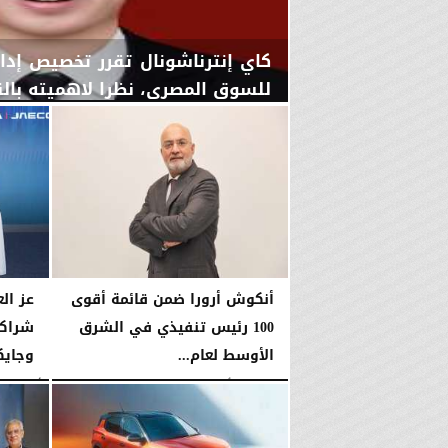
كاي إنترناشونال تقرر تخصيص إد
للسوق المصري، نظرا لاهميته بالنس
اليوم
السبت، 8 أغسطس 2026
03:00 مـ
أنكوش أرورا ضمن قائمة أقوى
عز ال
100 رئيس تنفيذي في الشرق
شراكة
الأوسط لعام...
وجايكو ب
الخميس، 6 أغسطس 2026
06:21 مـ
الأربعاء، 5 أغسطس 2026