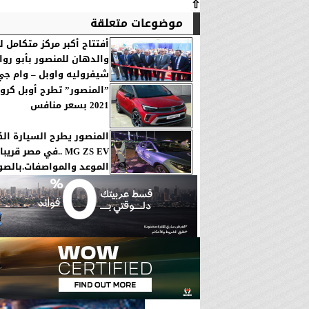
⇧
موضوعات متعلقة
أفتتاح أكبر مركز متكامل 
والدهان للمنصور بأبو رو
شيفروليه واوبل – وام جي
”المنصور” تطرح أوبل كرو
2021 بسعر منافس
المنصور يطرح السيارة الك
MG ZS EV ..في مصر ق
الموعد والمواصفات.بالصو