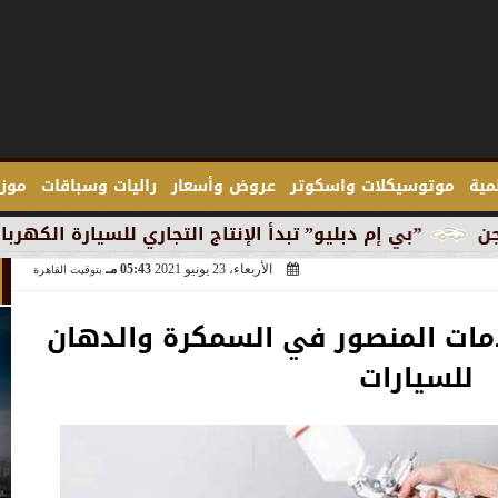
لمية
موتوسيكلات واسكوتر
عروض وأسعار
راليات وسباقات
موزع
يو” تبدأ الإنتاج التجاري للسيارة الكهربائية ”آي 3” في ميونخ
الأربعاء، 23 يونيو 2021
05:43 مـ
بتوقيت القاهرة
ات المنصور في السمكرة والدهان
للسيارات