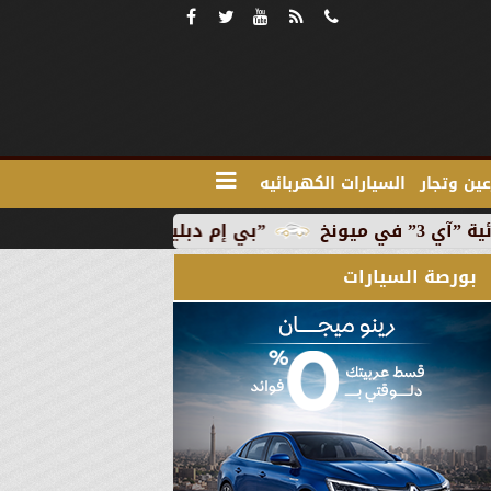
ين وتجار
السيارات الكهربائيه
”بي إم دبليو” تبدأ الإنتاج التجاري للسيارة الكهربائية ”آي 3
بورصة السيارات