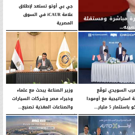
جي بي أوتو تستعد لإطلاق
علامة iCAUR في السوق
ارة مباشرة ومستقلة
المصرية
به...
الجمعة، 7 أغسطس 2026
12:17 صـ
عرب السويدي توقّع
وزير الصناعة يبحث مع علماء
 استراتيجية مع أومودا
وخبراء مصر وشركات السيارات
استثمار 5 مليار...
والصناعات المغذية تصنيع...
04:47 مـ
الأربعاء، 5 أغسطس 2026
12:17 مـ