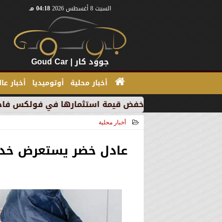
السبت 8 أغسطس 2026
04:18 مـ
جوود كار | Goud Car
أخبار محلية
أوتوميديا
أخبار عا
بسبب خفض قيمة استثمارها في فولكس فاجن
”بي إم دبل
أخبار محلية
2021-06-23 17:43:44
عادل خضر يستعرض خدم