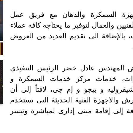
زة السمكرة والدهان مع فريق عمل
ين والعمال لتوفير ما يحتاجه كافة عملاء
 بالإضافة الى تقديم العديد من العروض
 المهندس عادل خضر الرئيس التنفيذي
رات، خدمات مركز خدمات السمكرة و
يفروليه و بيجو و إم جى، لافتاً إلى أن
ش والاجهزة الفنية الحديثة التى تستخدم
في واقعة غريبة، تعطلت سيارة ملك
ة إلى إقامة مبنى إدارى لمباشرة وتيسر
السويد بعد تحركها لثوانٍ معدودة.