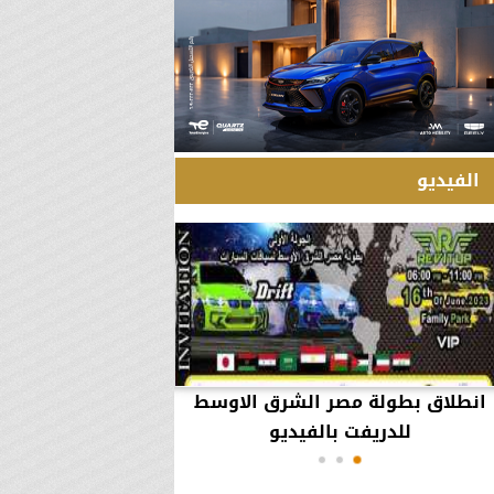
الفيديو
انطلاق بطولة مصر الشرق الاوسط
60 مليون جنيه تطي
للدريفت بالفيديو
أعمال يثير ال