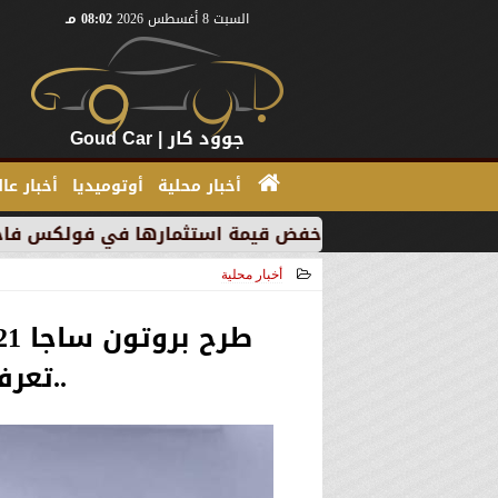
السبت 8 أغسطس 2026
08:02 مـ
جوود كار | Goud Car
أخبار محلية
أوتوميديا
أخبار عا
 بسبب خفض قيمة استثمارها في فولكس فاجن
”بي إم دب
أخبار محلية
2020-12-14 01:18:43
..تعر