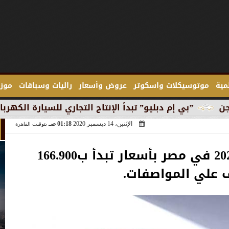
لمية
موتوسيكلات واسكوتر
عروض وأسعار
راليات وسباقات
موزع
ليو” تبدأ الإنتاج التجاري للسيارة الكهربائية ”آي 3” في ميونخ
الإثنين، 14 ديسمبر 2020
01:18 صـ
بتوقيت القاهرة
طرح بروتون ساجا 2021 في مصر بأسعار تبدأ ب166.900
ف علي المواصفات.