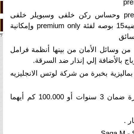
كاميرا خلفية premium only وحساس ركن خلفى وسبويلر خلفى
premium only وجنوط رياضيه15 بوصه لفئة premium only وإمكانية
by
سائق
 من وسائل الأمان من بينها أنظمة فرامل
 بماليزية بخبرة من شركة لوتس الانجليزيه
وقد منحت الشركة السيارة ضمان 3 سنوات أو 100.000 كم أيهما
ر .
Saga M - 