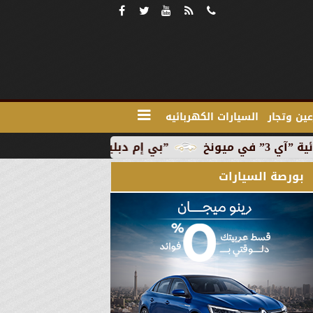
ين وتجار
السيارات الكهربائيه
”بي إم دبليو” تبدأ الإنتاج التجاري للسيارة الكهربائية ”آي 
بورصة السيارات