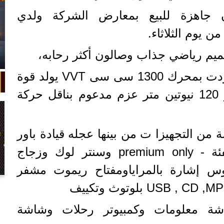
ن جاهزة للبيع بمعارض الشركة ولدي
ن يوم الثلاثاء.
صميم رياضي جذاب وصالون أكثر رحابه،
السارة ساجا الجديدة، زودت بمحرك 1300 سى سى VVT يولد قوة
حصانية قدرها 89 حصان و 120 نيوتين متر عزم مدعوم بناقل حركة
 من التجهيزا ت من بينها عجله قيادة باور
ستيرنج متعددةالوظائف لفئة - premium only وسنتر لوك وزجاج
نوس إشارة بالمراياومفتاح ريموت مشفر
في واقعة غريبة، تعطلت سيارة ملك
السويد بعد تحركها لثوانٍ معدودة.
شة معلومات وكمبيوتر رحلات وشاشة