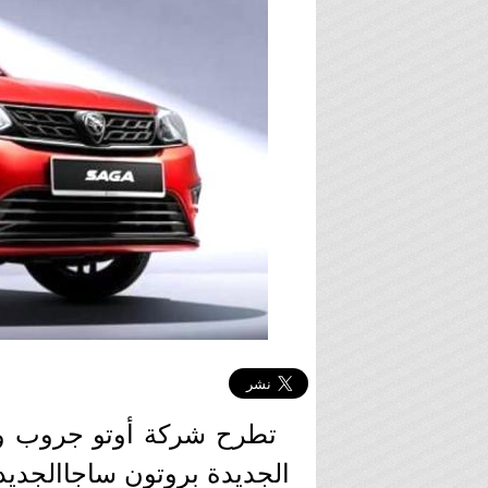
تطرح شركة أوتو جروب وع
الجديدة بروتون ساجاالجديده 2021 في السوق المص