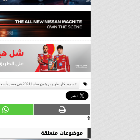
جوود كار طرح بروتون ساجا 2021 في مصر بأسعار تبدأ ب166.900 ..تعرف علي المواصفات. ماليزيه
⇧
موضوعات متعلقة