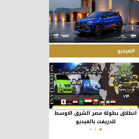
الفيديو
انطلاق بطولة مصر الشرق الاوسط
60 مليون جنيه تطي
للدريفت بالفيديو
أعمال يثير ال