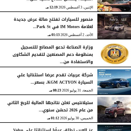
الإثنين، 3 أغسطس 2026
12:19 مـ
منصور للسيارات تفتتح صالة عرض جديدة
لعلامة IM Motors في Park St...
الأحد، 2 أغسطس 2026
01:13 مـ
وزارة الصناعة تدعو المصانع للتسجيل
بمنظومة دعم المصنعين لتقديم الشكاوى
والاستفادة من...
السبت، 1 أغسطس 2026
02:59 مـ
شركة عربيات تقدم عرضا استثنائيا علي
السيارة KGM ACTYON، بسعر...
الجمعة، 31 يوليو 2026
08:23 مـ
ستيلانتيس تعلن نتائجها المالية للربع الثاني
من عام 2026 تحسّن سنوي...
الخميس، 30 يوليو 2026
01:12 مـ
عز العرب تطلق عرضًا استثنائيًا على Volvo