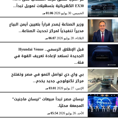
EX30 الكهربائية بتسهيلات تمويل تبدأ...
الخميس، 30 يوليو 2026
01:06 مـ
وزير الصناعة يُصدر قراراً بتعيين أيمن البياع
مديراً تنفيذياً لمركز تحديث الصناعة...
الثلاثاء، 28 يوليو 2026
06:07 مـ
قبل الإطلاق الرسمي.. Hyundai Venue
الجديدة تستعد لإعادة تعريف القوة في
فئة...
الثلاثاء، 28 يوليو 2026
12:28 مـ
بي واي دي تواصل النمو في مصر وتفتتح
مركز تكنولوجي جديد يخدم...
الإثنين، 27 يوليو 2026
03:01 مـ
نيسان مصر تبدأ مبيعات ”نيسان ماجنيت”
المجمعة محليًا،
الأحد، 26 يوليو 2026
05:54 مـ