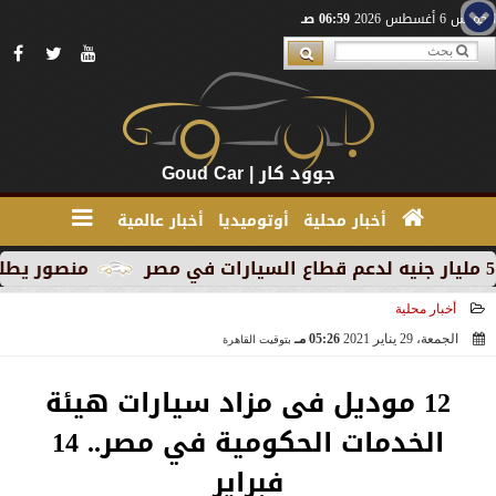
الخميس 6 أغسطس 2026
06:59 صـ
جوود كار | Goud Car
أخبار محلية
أوتوميديا
أخبار عالمية
منصور يطلق MG RX9 PHEV الجديدة كليًا في السوق المصري كأول سيارة Plug-in Hybrid من العلامة
أخبار محلية
الجمعة، 29 يناير 2021
05:26 مـ
بتوقيت القاهرة
2021-01-29 17:26:58
12 موديل فى مزاد سيارات هيئة
الخدمات الحكومية في مصر.. 14
فبراير