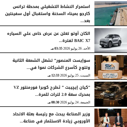
استمرار النشاط التشغيلي بمحطة ترانس
كارجو بميناء السخنة واستقبال أول سفينتين
بعد...
الأحد، 26 يوليو 2026
05:52 مـ
الكان أوتو تعلن عن عرض خاص علي السياره
BAIC X7 لفترة...
الأحد، 26 يوليو 2026
03:35 مـ
سوإيست المنصور” تشعل الشمعة الثانية
وتتوج كأسرع الشركات نموا في...
السبت، 25 يوليو 2026
12:33 مـ
”كيان إيچيبت ” تَطرح كوبرا فورمنتور VZ
بمحرك سعة 2.0 لترات للمرة...
الجمعة، 24 يوليو 2026
08:30 مـ
وزير الصناعة يبحث مع رئيسة بعثة الاتحاد
الأوروبي زيادة الاستثمار في صناعة...