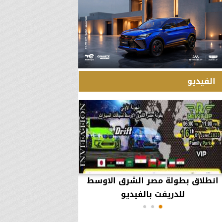
الفيديو
انطلاق بطولة مصر الشرق الاوسط
60 مليون جنيه تطي
للدريفت بالفيديو
أعمال يثير ال