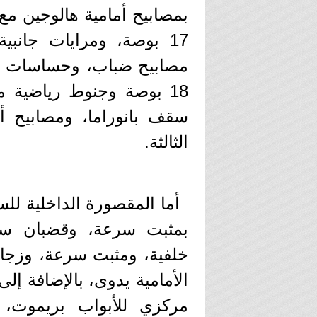
بمصابيح أمامية هالوجين مع
17 بوصة، ومرايات جانبية
مصابيح ضباب، وحساسات ركن
سقف بانوراما، ومصابيح أ
الثالثة.
أما المقصورة الداخلية لل
بمثبت سرعة، وقضبان سق
خلفية، ومثبت سرعة، وزجاج 
الأمامية يدوى، بالإضافة إل
مركزي للأبواب بريموت، 