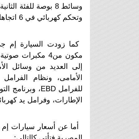
وسائط 8 بوصة للفئة ا
وتحكم كهربائي في 6 اتجاهات لمقعد السائق للفئة الثالثة.
كما زودت السيارة إم 
مكون من4 مكبرات صوتية – وراديو- بلوتوث- مدخل
إلى العديد من وسائل الأم
الأمامى، ونظام الفرامل ا
للفرامل
EBD
، وبرنامج الت
الإطارات، وفرامل يد كهربائ
أما عن أسعار سيارات إم
المصرية فتأتى كالتالى: