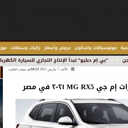
لمية
موتوسيكلات واسكوتر
عروض وأسعار
راليات وسباقات
موزع
بليو” تبدأ الإنتاج التجاري للسيارة الكهربائية ”آي 3” في ميونخ
الأحد، 7 مارس 2021
04:23 مـ
بتوقيت القاهرة