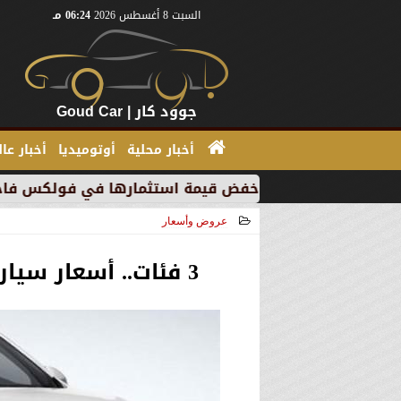
السبت 8 أغسطس 2026
06:24 مـ
جوود كار | Goud Car
أخبار محلية
أوتوميديا
أخبار عا
” بسبب خفض قيمة استثمارها في فولكس فاجن
”بي إم د
عروض وأسعار
2021-03-07 16:23:28
3 فئات.. أسعار سيارات إم جي MG RX5 ٢٠٢١ في مصر