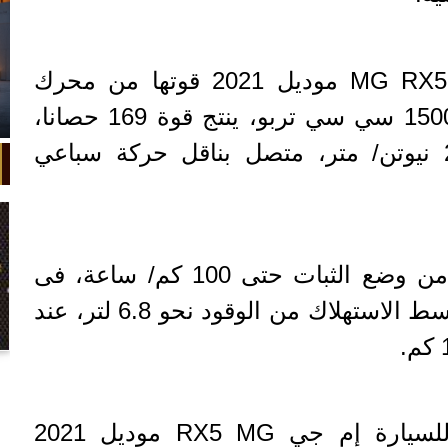
موديل 2021 قوتها من محرك
رباعى الأسطوانات، سعة 1500 سي سي تربو، ينتج قوة 169 حصانا،
وعزم أقصى للدوران 250 نيوتن/ متر، متصل بناقل حركة سباعي
السيارة MG من وضع الثبات حتى 100 كم/ ساعة، فى
غضون 9.8 ثانية ، ويبلغ متوسط الاستهلاك من الوقود نحو 6.8 لتر، عند
في واقعة غريبة، تعطلت سيارة ملك
السويد بعد تحركها لثوانٍ معدودة.
للسيارة
إم جي
MG
RX5
موديل 2021