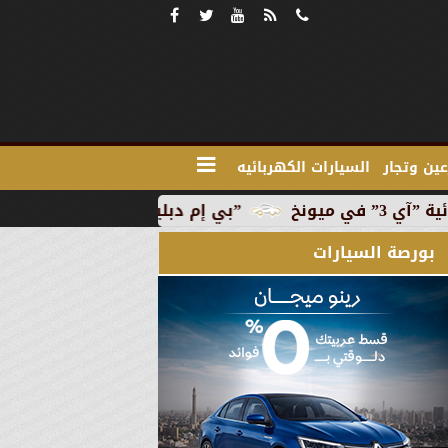
ين وتجار
السيارات الكهربائيه
”بي إم دبليو” تبدأ الإنتاج التجاري للسيارة الكهربائية ”آي
بورصة السيارات