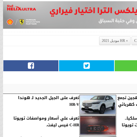
HR موديل 2021
جين تجمع
تعرف على الجيل الجديد لـ هوندا
 كهربائي
HR-V
كيا..
تعرف علي أسعار ومواصفات تويوتا
 تويوتا
C-HR فيس ليفت.