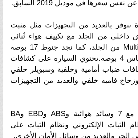
ة تتوفر بالعديد من التجهيزات مثل مثبت
داخلي من الجلد مع تكييف هواء ثُنائي
المناطق وطارة Multi-Function من الجلد، كما نجد جنوط 17 بوصة
وشاشة عدادات Digital بقياس 4 بوصة.تحتوي السيارة على كشافات
كشافات ضباب أمامية وخلفية وسبويلر خلفي
جاج فاميه خلفي والعديد من التجهيزات
وسائد هوائيةتقدم السيارة مع 7 وسائد هوائية وABS وEBD وBA
م الثبات الإلكتروني ونظام الثبات على
 الجر والعديد من وسائل الأمان الأخرى.