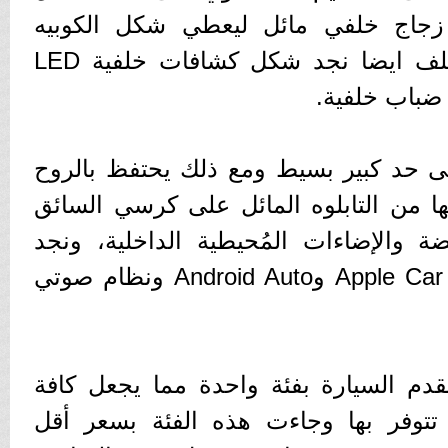
زجاج خلفي مائل ليعطي شكل الكوبيه
الرياضي المتميز، ومن الخلف ايضا نجد شكل كشافات خلفية LED
 ضباب خلفية.
ى حد كبير بسيط ومع ذلك يحتفظ بالروح
ا من التابلوه المائل على كرسي السائق
ضة والإضاءات المُحيطية الداخلية، ونجد
شاشة 8 بوصة تدعم Apple Car Play وAndroid Auto ونظام صوتي
قدم السيارة بفئة واحدة مما يجعل كافة
 تتوفر بها وجاءت هذه الفئة بسعر أقل