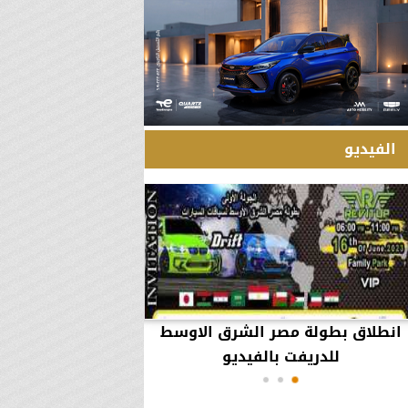
الفيديو
انطلاق بطولة مصر الشرق الاوسط
60 مليون جنيه تطي
للدريفت بالفيديو
أعمال يثير ال