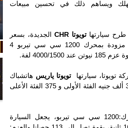
هلك ويساهم ذلك في تحسين مبيعات
طرح سيارتها
تويوتا C
HR
الجديدة، بسعر
يصل إلى 445 ألف جنيه، مزودة بمحرك 1200 سي سي تيربو 4
 تويوتا، سيارتها
تويوتا ياريس
هاتشباك
الجديدة بأسعار تبدأ من 345 ألف جنيه الفئة الأولى و 375 الفئة الأعلى
في واقعة غريبة، تعطلت سيارة ملك
السويد بعد تحركها لثوانٍ معدودة.
زودت بمحرك سعة المحرك:1200 سي سي تيربو، يجعل السيارة
تتسارع من 0 لـ100 في 10.9 ثانية، بقوة تصل إلى 113 حصانا والعزم: