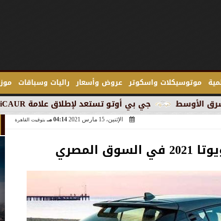
لمية
موتوسيكلات واسكوتر
عروض وأسعار
راليات وسباقات
موزع
جي بي أوتو تستعد لإطلاق علامة iCAUR في السوق المصرية
الإثنين، 15 مارس 2021
04:14 مـ
بتوقيت القاهرة
وق المصري