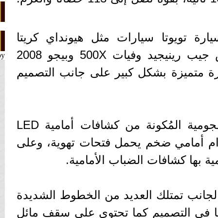
سيارة تويوتا سيارات مثل هيونداي كريتا
وسكودا كاميك، كما تنافس جيب رينيجيد وفيات 500X وبيجو 2008
by
رة متميزة بشكل كبير على جانب التصميم
حصلت مقدمة السيارة الهجومية المُكونة من كشافات أمامية LED
T مع إكصدام أمامي ضخم يحمل فتحات تهوية، وعلى
ية بها كشافات الضباب الأمامية.
C-HR  أما من الجانب تمتلك العديد من الخطوط الشديدة
تا فى التصميم كما تحتوي على سقف مائل