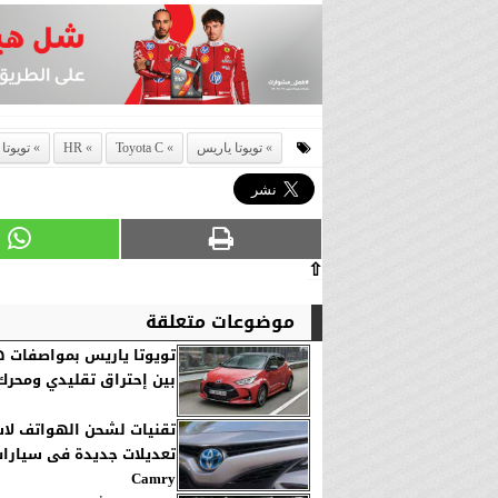
تويوتا ياريس
Toyota C
HR
تويوتا C
⇧
موضوعات متعلقة
تويوتا ياريس بمواصفات ه
بين إحتراق تقليدي ومحرك
تقنيات لشحن الهواتف لاسل
تعديلات جديدة فى سيارات
Camry