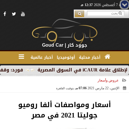
الجمعة 7 أغسطس 2026
12:37 مـ
جوود كار | Goud Car
أخبار محلية
أوتوميديا
أخبار عالمية
 المصرية
فورد: وقف الإنتاج 
عروض وأسعار
الإثنين، 22 مارس 2021
07:06 مـ
بتوقيت القاهرة
2021-03-22 19:06:39
أسعار ومواصفات ألفا روميو
جوليتا 2021 في مصر