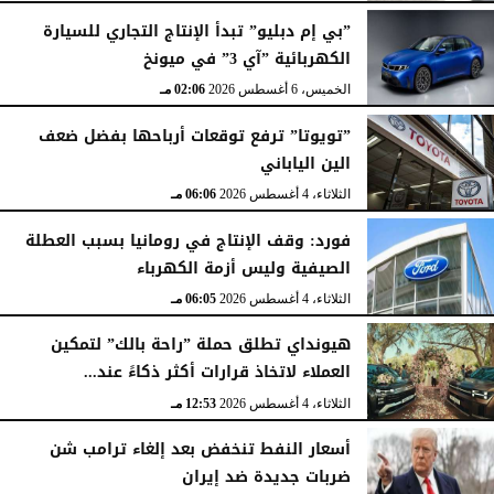
”بي إم دبليو” تبدأ الإنتاج التجاري للسيارة
الكهربائية ”آي 3” في ميونخ
الخميس، 6 أغسطس 2026
02:06 مـ
”تويوتا” ترفع توقعات أرباحها بفضل ضعف
الين الياباني
الثلاثاء، 4 أغسطس 2026
06:06 مـ
فورد: وقف الإنتاج في رومانيا بسبب العطلة
الصيفية وليس أزمة الكهرباء
الثلاثاء، 4 أغسطس 2026
06:05 مـ
هيونداي تطلق حملة ”راحة بالك” لتمكين
العملاء لاتخاذ قرارات أكثر ذكاءً عند...
الثلاثاء، 4 أغسطس 2026
12:53 مـ
أسعار النفط تنخفض بعد إلغاء ترامب شن
ضربات جديدة ضد إيران