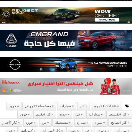
Goud car #جوود
كار
سيارات
مستعملة #عروض
جوود
كار #تقسيط
سيارات
في
جوود
كار #تقييم
جوود
كار #نصائح
شراء
سيارة
مستعملة
من
جوود
كار #أخبار
سيارات
جديدة
في
جوود
كار #سيارات
كهربائية
في