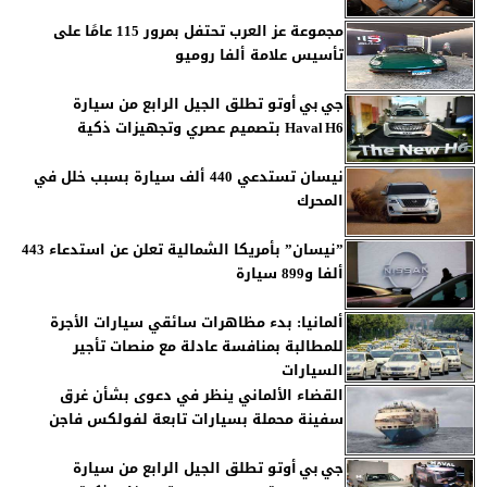
مجموعة عز العرب تحتفل بمرور 115 عامًا على
تأسيس علامة ألفا روميو
‎جي بي أوتو تطلق الجيل الرابع من سيارة
Haval H6 بتصميم عصري وتجهيزات ذكية
نيسان تستدعي 440 ألف سيارة بسبب خلل في
المحرك
”نيسان” بأمريكا الشمالية تعلن عن استدعاء 443
ألفا و899 سيارة
ألمانيا: بدء مظاهرات سائقي سيارات الأجرة
للمطالبة بمنافسة عادلة مع منصات تأجير
السيارات
القضاء الألماني ينظر في دعوى بشأن غرق
سفينة محملة بسيارات تابعة لفولكس فاجن
جي بي أوتو تطلق الجيل الرابع من سيارة