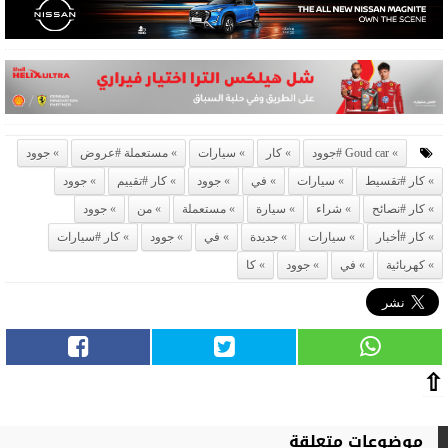
Goud car #جوود
كار
سيارات
مستعملة #عروض
جوود
كار #تقسيط
سيارات
في
جوود
كار #تقييم
جوود
كار #نصائح
شراء
سيارة
مستعملة
من
جوود
كار #أخبار
سيارات
جديدة
في
جوود
كار #سيارات
كهربائية
في
جوود
كا
⇧
موضوعات متعلقة