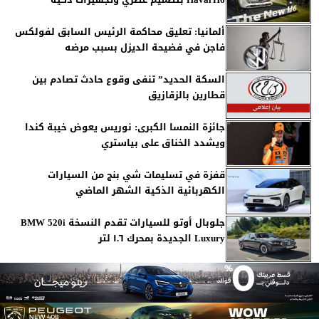
Haval H6 بتصميم عصري وتجهيزات ذكية
ألمانيا: تعليق محاكمة الرئيس السابق لفولكس
فاجن في فضيحة الديزل بسبب مرضه
السكة الحديد” تنفى وقوع حادث تصادم بين
قطارين بالزقازيق
جائزة النمسا الكبرى: نوريس يعوض خيبة كندا
ويشدد الخناق على بياستري
قفزة في تسليمات شي بنج من السيارات
الكهربائية الذكية الشهر الماضي
جلوبال أوتو للسيارات تقدم النسخة BMW 520i
Luxury الجديدة بمحرك ١.٦ لتر