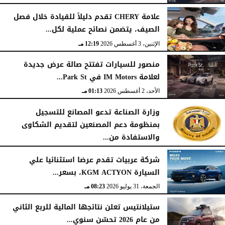
علامة CHERY تقدم دليلاً للقيادة خلال فصل
الصيف، يتضمن نصائح عملية لكل...
الإثنين، 3 أغسطس 2026
12:19 مـ
منصور للسيارات تفتتح صالة عرض جديدة
لعلامة IM Motors في Park St...
الأحد، 2 أغسطس 2026
01:13 مـ
وزارة الصناعة تدعو المصانع للتسجيل
بمنظومة دعم المصنعين لتقديم الشكاوى
والاستفادة من...
السبت، 1 أغسطس 2026
02:59 مـ
شركة عربيات تقدم عرضا استثنائيا علي
السيارة KGM ACTYON، بسعر...
الجمعة، 31 يوليو 2026
08:23 مـ
ستيلانتيس تعلن نتائجها المالية للربع الثاني
من عام 2026 تحسّن سنوي...