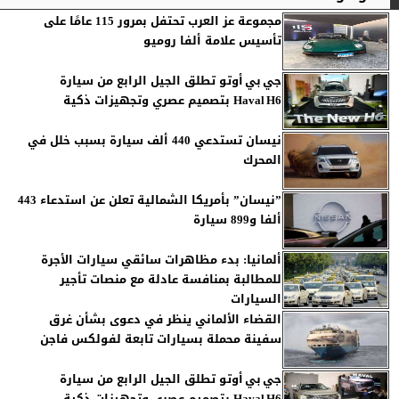
مجموعة عز العرب تحتفل بمرور 115 عامًا على
تأسيس علامة ألفا روميو
‎جي بي أوتو تطلق الجيل الرابع من سيارة
Haval H6 بتصميم عصري وتجهيزات ذكية
نيسان تستدعي 440 ألف سيارة بسبب خلل في
المحرك
”نيسان” بأمريكا الشمالية تعلن عن استدعاء 443
ألفا و899 سيارة
ألمانيا: بدء مظاهرات سائقي سيارات الأجرة
للمطالبة بمنافسة عادلة مع منصات تأجير
السيارات
القضاء الألماني ينظر في دعوى بشأن غرق
سفينة محملة بسيارات تابعة لفولكس فاجن
جي بي أوتو تطلق الجيل الرابع من سيارة