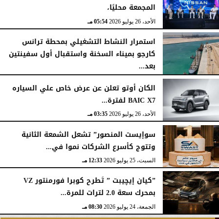
المجمعة محليًا،
الأحد، 26 يوليو 2026
05:54 مـ
استمرار النشاط التشغيلي بمحطة ترانس
كارجو بميناء السخنة واستقبال أول سفينتين
بعد...
الأحد، 26 يوليو 2026
05:52 مـ
الكان أوتو تعلن عن عرض خاص علي السياره
BAIC X7 لفترة...
الأحد، 26 يوليو 2026
03:35 مـ
سوإيست المنصور” تشعل الشمعة الثانية
وتتوج كأسرع الشركات نموا في...
السبت، 25 يوليو 2026
12:33 مـ
”كيان إيچيبت ” تَطرح كوبرا فورمنتور VZ
بمحرك سعة 2.0 لترات للمرة...
الجمعة، 24 يوليو 2026
08:30 مـ