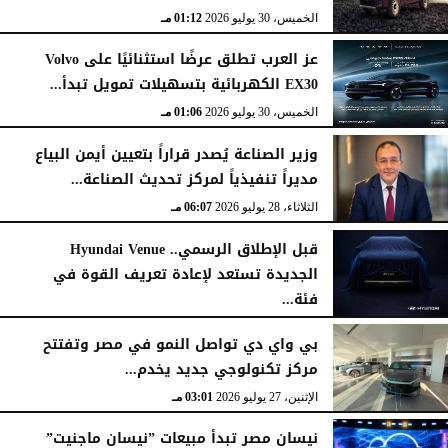
الخميس، 30 يوليو 2026
01:12 مـ
عز العرب تطلق عرضًا استثنائيًا على Volvo
EX30 الكهربائية بتسهيلات تمويل تبدأ...
الخميس، 30 يوليو 2026
01:06 مـ
وزير الصناعة يُصدر قراراً بتعيين أيمن البياع
مديراً تنفيذياً لمركز تحديث الصناعة...
الثلاثاء، 28 يوليو 2026
06:07 مـ
قبل الإطلاق الرسمي.. Hyundai Venue
الجديدة تستعد لإعادة تعريف القوة في
فئة...
الثلاثاء، 28 يوليو 2026
12:28 مـ
بي واي دي تواصل النمو في مصر وتفتتح
مركز تكنولوجي جديد يخدم...
الإثنين، 27 يوليو 2026
03:01 مـ
نيسان مصر تبدأ مبيعات ”نيسان ماجنيت”