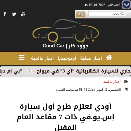
الأحد 9 أغسطس 2026
09:40 صـ
جوود كار | Goud Car
أخبار محلية
أوتوميديا
أخبار عالمية
كهربائية ”آي 3” في ميونخ
”بي إم دبليو” تبدأ الإن
أخبار عالمية
الخميس، 2 أكتوبر 2025
01:41 مـ
بتوقيت القاهرة
2025-10-02 13:41:51
أودي تعتزم طرح أول سيارة
إس.يو.في ذات 7 مقاعد العام
المقبل