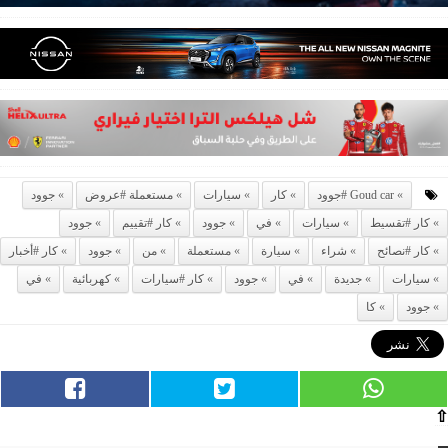
Goud car #جوود
كار
سيارات
مستعملة #عروض
جوود
كار #تقسيط
سيارات
في
جوود
كار #تقييم
جوود
كار #نصائح
شراء
سيارة
مستعملة
من
جوود
كار #أخبار
سيارات
جديدة
في
جوود
كار #سيارات
كهربائية
في
جوود
كا
⇧