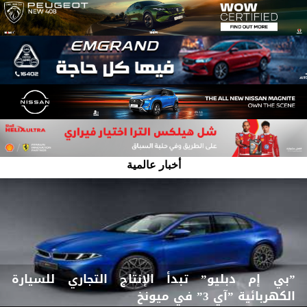
أخبار عالمية
”بي إم دبليو” تبدأ الإنتاج التجاري للسيارة
الكهربائية ”آي 3” في ميونخ