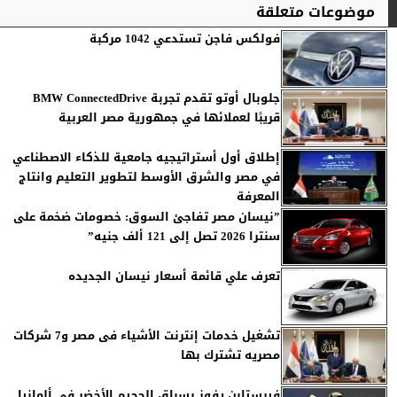
موضوعات متعلقة
فولكس فاجن تستدعي 1042 مركبة
جلوبال أوتو تقدم تجربة BMW ConnectedDrive
قريبًا لعملائها في جمهورية مصر العربية
إطلاق أول أستراتيجيه جامعية للذكاء الاصطناعي
في مصر والشرق الأوسط لتطوير التعليم وانتاج
المعرفة
”نيسان مصر تفاجئ السوق: خصومات ضخمة على
سنترا 2026 تصل إلى 121 ألف جنيه”
تعرف علي قائمة أسعار نيسان الجديده
تشغيل خدمات إنترنت الأشياء فى مصر و7 شركات
مصريه تشترك بها
فيرستابن يفوز بسباق الجحيم الأخضر في ألمانيا