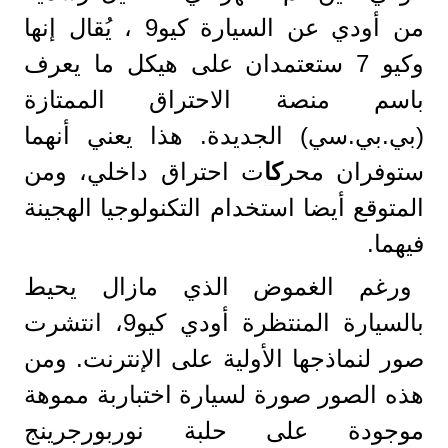
من أودي عن السيارة كيو9 ، يُقال إنها
وكيو 7 ستعتمدان على هيكل ما يعرف
باسم منصة الاحتراق الممتازة
(بي.بي.سي) الجديدة. هذا يعني أنهما
ستوفران محر
كا
ت احتراق داخلي، ومن
المتوقع أيضا استخدام التكنولوجيا الهجينة
فيهما.
ورغم الغموض الذي مازال يحيط
بالسيارة المنتظرة أودي كيو9، انتشرت
صور لنماذجها الأولية على الإنترنت. ومن
هذه الصور صورة لسيارة اختباربة مموهة
موجودة على حلبة نوربورجرينج