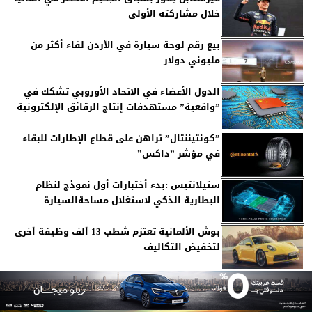
خلال مشاركته الأولى
بيع رقم لوحة سيارة في الأردن لقاء أكثر من
مليوني دولار
الدول الأعضاء في الاتحاد الأوروبي تشكك في
”واقعية” مستهدفات إنتاج الرقائق الإلكترونية
”كونتيننتال” تراهن على قطاع الإطارات للبقاء
في مؤشر ”داكس”
ستيلانتيس :بدء أختبارات أول نموذج لنظام
البطارية الذكي لاستغلال مساحةالسيارة
بوش الألمانية تعتزم شطب 13 ألف وظيفة أخرى
لتخفيض التكاليف