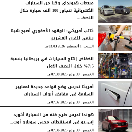
مبيعات هيونداي وكيا من السيارات
الكهربائية تتجاوز 100 ألف سيارة خلال
النصف...
الأحد، 2 أغسطس 2026
06:17 مـ
كاتب أمريكي: الوقود الأحفوري أصبح شيئا
ينتمي للقرن العشرين
السبت، 1 أغسطس 2026
03:03 مـ
انخفاض إنتاج السيارات في بريطانيا بنسبة
5ر7% خلال النصف الأول
الخميس، 30 يوليو 2026
07:38 مـ
أمريكا تدرس وضع قواعد جديدة لمعايير
السلامة في مقابض أبواب السيارات
الخميس، 30 يوليو 2026
07:37 مـ
هوندا تدرس طرح فئة من السيارة أكورد
إس.يو.في لاستقطاب محبي سوبارو أوت...
الخميس، 30 يوليو 2026
07:36 مـ