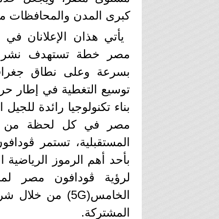
كبرى المدن والمحافظات من
يأتي هذان الإعلانان في 
بسرعة وعلى نطاق جغرافي
توسيع التغطية في إطار حر
مصر في كل لحظة من حي
المستقبلية، تستمر ڤودافون
بأحد أهم الرموز الرياضية ا
لرؤية ڤودافون مصر لمست
الخامس(5G) من خل
المشتركة.