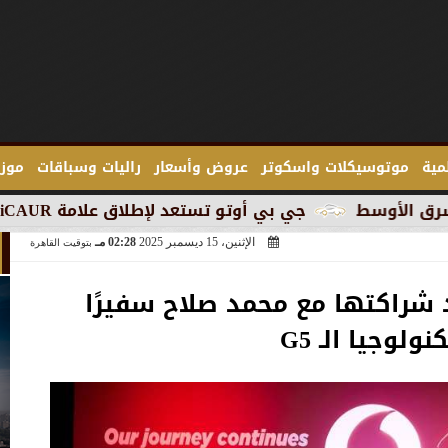
لمية
موتوسيكلات واسكوتر
عروض وأسعار
راليات وسباقات
موزع
جي بي أوتو تستعد لإطلاق علامة iCAUR في السوق المصرية
الإثنين، 15 ديسمبر 2025
02:28 مـ
بتوقيت القاهرة
شراكتها مع محمد صلاح سفيرًا
نولوجيا الـ G5