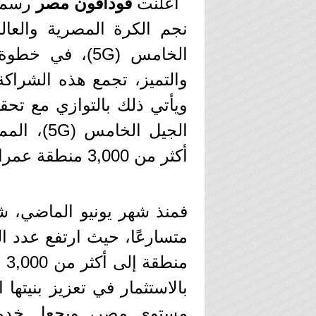
أعلنت
ڤودافون
مصر
رسميً
نجم الكرة المصرية والعال
الخامس (5G)، ف
والتميز، تجمع هذه الشراكة ب
ويأتي ذلك بالتوازي مع تحق
الجيل الخ
أكثر من 3,000 منطقة عمرانية على مستوى الجمهورية.
من
بالاستثمار في تعزيز بنيتها 
مستوى مصر، ويجعل خدمات