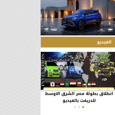
الفيديو
انطلاق بطولة مصر الشرق الاوسط
60 مليون جنيه تطي
للدريفت بالفيديو
أعمال يثير ال