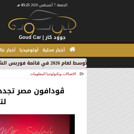
الجمعة 7 أغسطس 2026
05:25 مـ
جوود كار | Goud Car
أخبار محلية
أوتوميديا
أخبار عا
الاتصالات وتكنولوجيا المعلومات
2025-12-15 14:28:56
ڤودافون مصر تجدد 
لتك