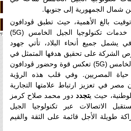
 شمال الجمهورية إلى جنوبها.
توقيت بالغ الأهمية، حيث تطبق ڤودافون
مصر خطة تستهدف نشر خدمات تكنولوجيا الجيل الخامس (5G)
by
 يشمل جميع أنحاء البلاد، تأتي جهود
ص الشركة على تحقيق هدفها المتمثل في
بناء تكنولوجيا رائدة للجيل الخامس (5G) تعكس قوة وحضور ڤودافون
اة المصريين. وفي قلب هذه الرؤية
 مصر في تعزيز ارتباط علامتها التجارية
لوطنية، حيث ي
تجدد
دور محمد صلاح كرمز
قبل الاتصالات عبر تكنولوجيا الجيل
ال شراكة طويلة الأجل قائمة على الثقة والقيم