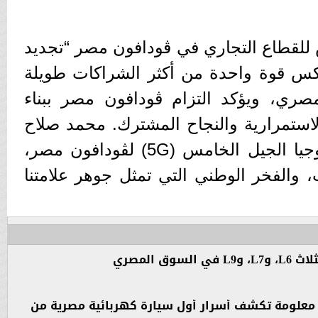
 للقطاع التجاري في ڤودافون مصر “تجديد
كس قوة واحدة من أكثر الشراكات طويلة
لمصري، ويؤكد التزام ڤودافون مصر ببناء
لاستمرارية والنجاح المشترك. محمد صلاح
يواصل دوره كسفير لتكنولوجيا الجيل الخامس (5G) لڤودافون مصر،
ت، والفخر الوطني التي تمثل جوهر علامتنا
بـ200 ألف جنيه فقط.. 13 معلومة تكشف أسرار أول سيارة كهربائية مصرية من