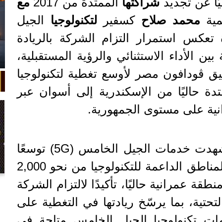
ا عن تجديد
شراكتها
الممتدة من 2017
مع
مية
محمد صلاح
كسفير
لتكنولوجيا
الجيل
ي خطوة تعكس استمرار التزام الشركة بالريادة
ين الأداء الاستثنائي والرؤية المستقبلية،
يق ڤودافون مصر لأوسع تغطية لتكنولوجيا
امس (5G)، الممتدة حاليًا من الإسكندرية إلى أسوان عبر
فمنذ شهر يونيو الماضي، شهدت خدمات الجيل الخامس (5G) توسعًا
متسارعًا، حيث ارتفع عدد المناطق الداعمة للتكنولوجيا من نحو 2,000
في واقعة غريبة، تعطلت سيارة ملك
طقة إلى أكثر من 3,000 منطقة عمرانية حاليًا، تأكيدًا لالتزام الشركة
السويد بعد تحركها لثوانٍ معدودة.
التحتية، بما يرسّخ ريادتها في التغطية على
 تكنولوجيا الجيل الخامس متاحة في