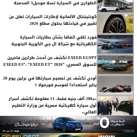
الطوارئ في السيارة تسلا موديل3 المدمجة
كونتيننتال الألمانية لإطارات السيارات تعلن عن
تغيير في قيادتها بحلول مطلع 2026
فورد تلغي اتفاقا بشأن بطاريات السيارة
الكهربائية مع شركة ال جي الكورية الجنوبية
EXEED EGYPT تكشف عن أحدث طرازين فاخرين
للسوق المصري: ”EXEED ES”، ”EXEED ET” 2026
أودي تكشف عن تصميم سيارتها في برلين يوم 20
يناير استعدادا لموسم فورمولا 1
«بـ200 ألف جنيه فقط.. 13 معلومة تكشف أسرار
أول سيارة كهربائية مصرية من وزارة التعليم
العالي»