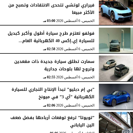
فيراري لوتشي تتحدى الانتقادات وتصبح من
الأكثر مبيعا
الخميس، 6 أغسطس 2026
03:15 مـ
الخميس، 6 أغسطس 2026
03:00 مـ
فولفو تعتزم طرح سيارة أطول وأكبر كبديل
للسيارة إي.إكس 40 الكهربائية العام...
الخميس، 6 أغسطس 2026
02:58 مـ
سمارت تطلق سيارة جديدة ذات مقعدين
وتروج لها بلوحات جدارية
الخميس، 6 أغسطس 2026
02:55 مـ
”بي إم دبليو” تبدأ الإنتاج التجاري للسيارة
الكهربائية ”آي 3” في ميونخ
الخميس، 6 أغسطس 2026
02:06 مـ
”تويوتا” ترفع توقعات أرباحها بفضل ضعف
الين الياباني