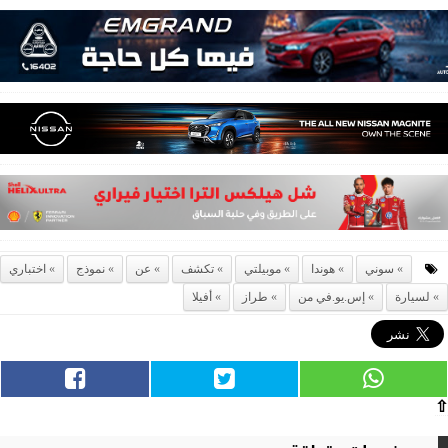
سوني
هوندا
موبيلتي
تكشف
عن
نموذج
اختباري
لسيارة
إس.يو.في من
طراز
أفيلا
⇧