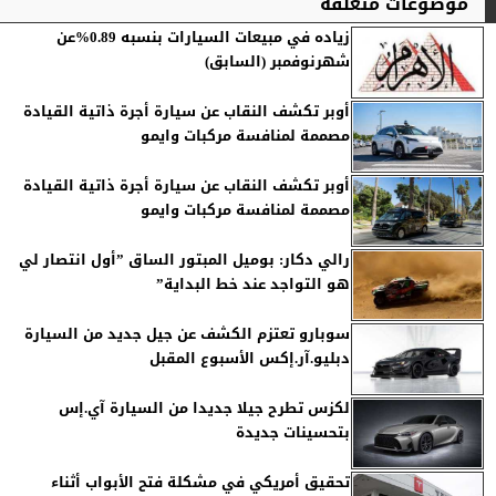
موضوعات متعلقة
زياده في مبيعات السيارات بنسبه 0.89%عن
شهرنوفمبر (السابق)
أوبر تكشف النقاب عن سيارة أجرة ذاتية القيادة
مصممة لمنافسة مركبات وايمو
أوبر تكشف النقاب عن سيارة أجرة ذاتية القيادة
مصممة لمنافسة مركبات وايمو
رالي دكار: بوميل المبتور الساق ”أول انتصار لي
هو التواجد عند خط البداية”
سوبارو تعتزم الكشف عن جيل جديد من السيارة
دبليو.آر.إكس الأسبوع المقبل
لكزس تطرح جيلا جديدا من السيارة آي.إس
بتحسينات جديدة
تحقيق أمريكي في مشكلة فتح الأبواب أثناء