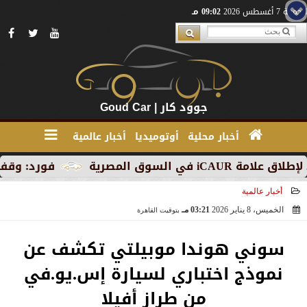
الجمعة 7 أغسطس 2026
09:02 مـ
جوود كار | Goud Car
أخبار محلية
أوتوميديا
أخبار عالمية
وق المصرية
فورد: وقف الإنتاج
أخبار عالمية
الخميس، 8 يناير 2026
03:21 مـ
بتوقيت القاهرة
2026-01-08 15:21:28
سوني هوندا موبيلتي تكشف عن
نموذج اختباري لسيارة إس.يو.في
من طراز أفيلا