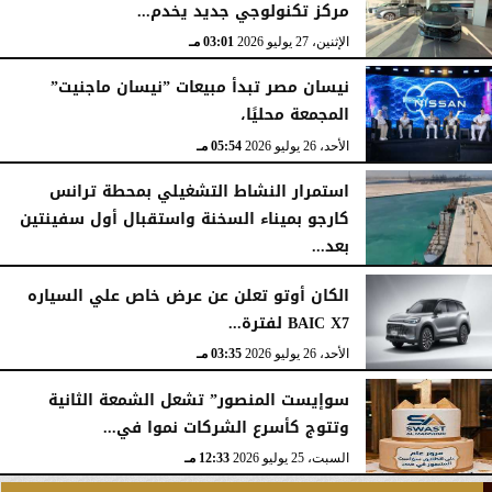
مركز تكنولوجي جديد يخدم...
الإثنين، 27 يوليو 2026
03:01 مـ
نيسان مصر تبدأ مبيعات ”نيسان ماجنيت”
المجمعة محليًا،
الأحد، 26 يوليو 2026
05:54 مـ
استمرار النشاط التشغيلي بمحطة ترانس
كارجو بميناء السخنة واستقبال أول سفينتين
بعد...
الأحد، 26 يوليو 2026
05:52 مـ
الكان أوتو تعلن عن عرض خاص علي السياره
BAIC X7 لفترة...
الأحد، 26 يوليو 2026
03:35 مـ
سوإيست المنصور” تشعل الشمعة الثانية
وتتوج كأسرع الشركات نموا في...
السبت، 25 يوليو 2026
12:33 مـ