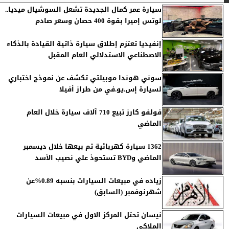
سيارة عمر كمال الجديدة تشعل السوشيال ميديا..
لوتس إميرا بقوة 400 حصان وسعر صادم
إنفيديا تعتزم إطلاق سيارة ذاتية القيادة بالذكاء
الاصطناعي الاستدلالي العام المقبل
سوني هوندا موبيلتي تكشف عن نموذج اختباري
لسيارة إس.يو.في من طراز أفيلا
فولفو كارز تبيع 710 آلاف سيارة خلال العام
الماضي
1362 سيارة كهربائية تم بيعها خلال ديسمبر
الماضي وBYD تستحوذ علي نصيب الأسد
زياده في مبيعات السيارات بنسبه 0.89%عن
شهرنوفمبر (السابق)
نيسان تحتل المركز الاول في مبيعات السيارات
الملاكي