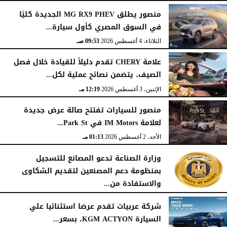
منصور يطلق MG RX9 PHEV الجديدة كليًا
في السوق المصري كأول سيارة...
الثلاثاء، 4 أغسطس 2026
09:53 صـ
علامة CHERY تقدم دليلاً للقيادة خلال فصل
الصيف، يتضمن نصائح عملية لكل...
الإثنين، 3 أغسطس 2026
12:19 مـ
منصور للسيارات تفتتح صالة عرض جديدة
لعلامة IM Motors في Park St...
الأحد، 2 أغسطس 2026
01:13 مـ
وزارة الصناعة تدعو المصانع للتسجيل
بمنظومة دعم المصنعين لتقديم الشكاوى
والاستفادة من...
السبت، 1 أغسطس 2026
02:59 مـ
شركة عربيات تقدم عرضا استثنائيا علي
السيارة KGM ACTYON، بسعر...