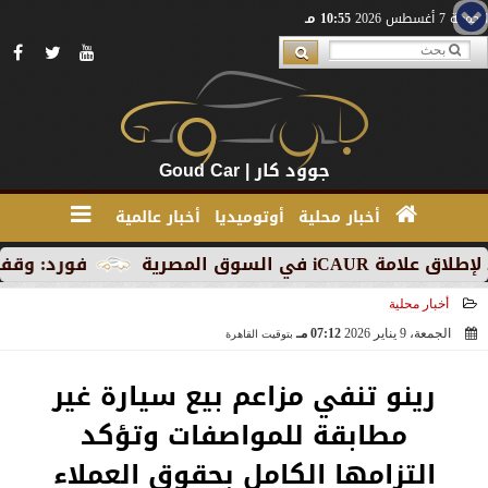
الجمعة 7 أغسطس 2026
10:55 مـ
جوود كار | Goud Car
أخبار محلية
أوتوميديا
أخبار عالمية
المصرية
فورد: وقف الإنتاج ف
أخبار محلية
الجمعة، 9 يناير 2026
07:12 مـ
بتوقيت القاهرة
2026-01-09 19:12:24
رينو تنفي مزاعم بيع سيارة غير
مطابقة للمواصفات وتؤكد
التزامها الكامل بحقوق العملاء