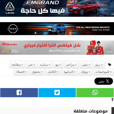
رينو
تنفي
مزاعم
بيع
سيارة
غير
مطابقة
للمواصفات
وتؤكد
التزامها
الكامل
بحقوق
العملاء
⇧
موضوعات متعلقة