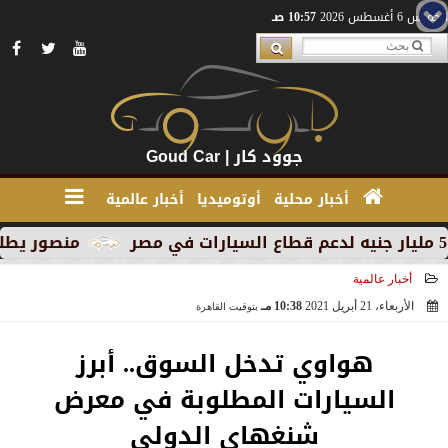
الخميس 6 أغسطس 2026
10:57 صـ
جوود كار | Goud Car
أخبار محلية
أوتوميديا
أخبار عالمية
منصور يطلق MG RX9 PHEV الجديدة كليًا في السوق المصري كأول سيارة Plug-in Hybrid من العلامة
أخبار عالمية
الأربعاء، 21 أبريل 2021
10:38 مـ
بتوقيت القاهرة
2021-04-21 22:38:49
هواوي تدخل السوق.. أبرز
السيارات المطلوبة في معرض
شنغهاي الدولي