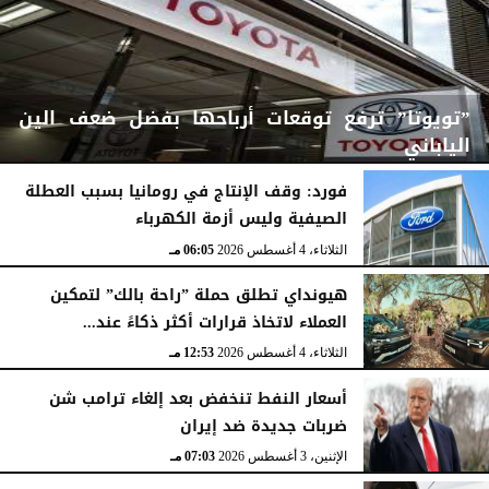
”تويوتا” ترفع توقعات أرباحها بفضل ضعف الين
الياباني
فورد: وقف الإنتاج في رومانيا بسبب العطلة
الصيفية وليس أزمة الكهرباء
الثلاثاء، 4 أغسطس 2026
06:06 مـ
الثلاثاء، 4 أغسطس 2026
06:05 مـ
هيونداي تطلق حملة ”راحة بالك” لتمكين
العملاء لاتخاذ قرارات أكثر ذكاءً عند...
الثلاثاء، 4 أغسطس 2026
12:53 مـ
أسعار النفط تنخفض بعد إلغاء ترامب شن
ضربات جديدة ضد إيران
الإثنين، 3 أغسطس 2026
07:03 مـ