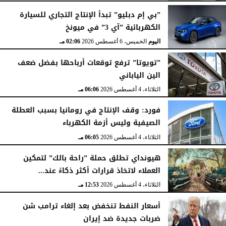
”بي إم دبليو” تبدأ الإنتاج التجاري للسيارة
الكهربائية ”آي 3” في ميونخ
اليوم
الخميس، 6 أغسطس 2026
02:06 مـ
”تويوتا” ترفع توقعات أرباحها بفضل ضعف
الين الياباني
الثلاثاء، 4 أغسطس 2026
06:06 مـ
فورد: وقف الإنتاج في رومانيا بسبب العطلة
الصيفية وليس أزمة الكهرباء
الثلاثاء، 4 أغسطس 2026
06:05 مـ
هيونداي تطلق حملة ”راحة بالك” لتمكين
العملاء لاتخاذ قرارات أكثر ذكاءً عند...
الثلاثاء، 4 أغسطس 2026
12:53 مـ
أسعار النفط تنخفض بعد إلغاء ترامب شن
ضربات جديدة ضد إيران