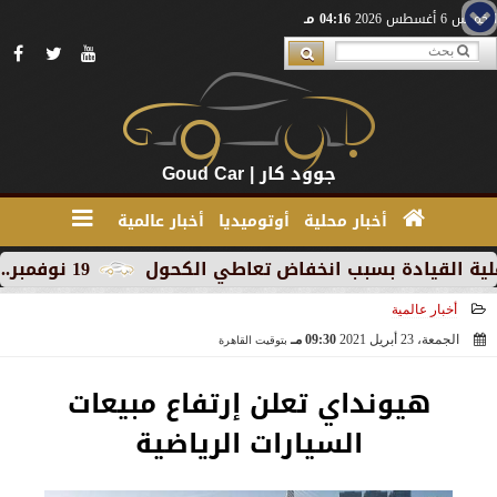
الخميس 6 أغسطس 2026
04:16 مـ
جوود كار | Goud Car
أخبار محلية
أوتوميديا
أخبار عالمية
قيادة بسبب انخفاض تعاطي الكحول
19 نوفمبر.. إنطلاق 《أوتو إكس》 أكبر معرض لموزعين السيارات المعتمدين في مصر
أخبار عالمية
الجمعة، 23 أبريل 2021
09:30 مـ
بتوقيت القاهرة
2021-04-23 21:30:39
هيونداي تعلن إرتفاع مبيعات
السيارات الرياضية