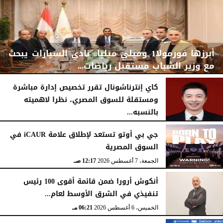
أبرزها فورمولا1 وميلي ميليا.. نادي السيارات يبحث
مع وزير الشباب مستقبل ‏‏‏رياضات...
كاي إنترناشونال تقرر تخصيص إدارة مباشرة
ومستقلة للسوق المصري، نظرا لاهميته
بالنسبه...
اليوم
الأحد، 9 أغسطس 2026
03:11 مـ
السبت، 8 أغسطس 2026
03:00 مـ
جي بي أوتو تستعد لإطلاق علامة iCAUR في
السوق المصرية
الجمعة، 7 أغسطس 2026
12:17 صـ
أنكوش أرورا ضمن قائمة أقوى 100 رئيس
تنفيذي في الشرق الأوسط لعام...
الخميس، 6 أغسطس 2026
06:21 مـ