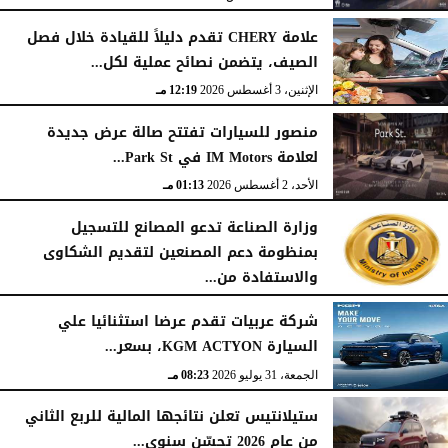
علامة CHERY تقدم دليلاً للقيادة خلال فصل
الصيف، يتضمن نصائح عملية لكل...
الإثنين، 3 أغسطس 2026
12:19 مـ
منصور للسيارات تفتتح صالة عرض جديدة
لعلامة IM Motors في Park St...
الأحد، 2 أغسطس 2026
01:13 مـ
وزارة الصناعة تدعو المصانع للتسجيل
بمنظومة دعم المصنعين لتقديم الشكاوى
والاستفادة من...
السبت، 1 أغسطس 2026
02:59 مـ
شركة عربيات تقدم عرضا استثنائيا علي
السيارة KGM ACTYON، بسعر...
الجمعة، 31 يوليو 2026
08:23 مـ
ستيلانتيس تعلن نتائجها المالية للربع الثاني
من عام 2026 تحسّن سنوي...