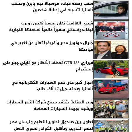
سحب رخصة قيادة موسيالا نجم بايرن ومنتخب
ألمانيا لتسببه في إصابة شخصين
شيري العالمية تعلن رسمياً تعيين روبرت
ليفاندوفسكي سفيراً عالمياً لعلامتها التجارية
جنرال موتورز مصر وأفريقيا تعلن عن تغيير في
قيادتها
فيراري 488 GTB تخطف الأنظار مع كايلي جينر على
إنستجرام
إقبال كبير على دعم السيارات الكهربائية في
ألمانيا بعد تسجيل 17 ألف طلب
وزير الصناعة يتفقد مصنع شركة النصر للسيارات
ويشيد بجودة السيارات المصنعة
تعاون بين صندوق تطوير التعليم ونيسان مصر
لدعم التدريب وتأهيل الكوادر لسوق العمل