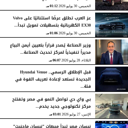
الخميس، 30 يوليو 2026
01:12 مـ
عز العرب تطلق عرضًا استثنائيًا على Volvo
EX30 الكهربائية بتسهيلات تمويل تبدأ...
الخميس، 30 يوليو 2026
01:06 مـ
وزير الصناعة يُصدر قراراً بتعيين أيمن البياع
مديراً تنفيذياً لمركز تحديث الصناعة...
الثلاثاء، 28 يوليو 2026
06:07 مـ
قبل الإطلاق الرسمي.. Hyundai Venue
الجديدة تستعد لإعادة تعريف القوة في
فئة...
الثلاثاء، 28 يوليو 2026
12:28 مـ
بي واي دي تواصل النمو في مصر وتفتتح
مركز تكنولوجي جديد يخدم...
الإثنين، 27 يوليو 2026
03:01 مـ
نيسان مصر تبدأ مبيعات ”نيسان ماجنيت”