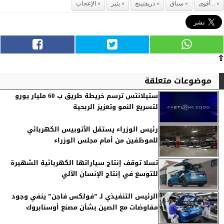
.. أقوى
سباق
دريفتينج
يثير
الإعجاب
⇧
موضوعات متعلقة
ستيلانتس ترسم خريطة طريق ب 60 مليار يورو
لتسريع النمو وتعزيز الربحية
رئيس الوزراء يستقل الأتوبيس الكهربائي
للموظفين من أمام مجلس الوزراء
تسلا توقف إنتاج سياراتها الكهربائية الشهيرة
للتوسع في إنتاج الإنسان الآلي
الرئيس التنفيذي لـ ”فولكس فاجن” ينفي وجود
مفاوضات مع الصين بشأن مصنع أوسنابروك