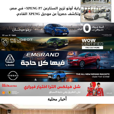
راية أوتو تزيح الستارعن XPENG P7+ في مصر،
وتكشف حصرياً عن موديل XPENG القادم،
أخبار محلية