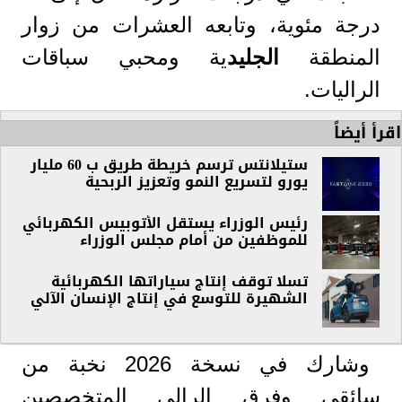
درجة مئوية، وتابعه العشرات من زوار
المنطقة
الجليد
ية ومحبي سباقات
الراليات.
اقرأ أيضاً
ستيلانتس ترسم خريطة طريق ب 60 مليار
يورو لتسريع النمو وتعزيز الربحية
رئيس الوزراء يستقل الأتوبيس الكهربائي
للموظفين من أمام مجلس الوزراء
تسلا توقف إنتاج سياراتها الكهربائية
الشهيرة للتوسع في إنتاج الإنسان الآلي
وشارك في نسخة 2026 نخبة من
سائقي وفرق الرالي المتخصصين