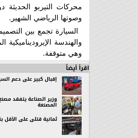
محركات التيربو الحديثة د
وصوتها الرياضي الشهير.
السيارة تجمع بين التصميم
والهندسة الإيروديناميكية ا
وهي متوقفة.
اقرأ أيضاً
إقبال كبير على دعم السيارات
وزير الصناعة يتفقد مصن
المصنعة
ثمانية قتلى على الأقل 