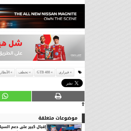
فيراري
488 GTB
تخطف
الأنظار
⇧
موضوعات متعلقة
إقبال كبير على دعم السيا