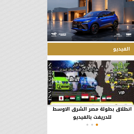
الفيديو
انطلاق بطولة مصر الشرق الاوسط
60 مليون جنيه تطي
للدريفت بالفيديو
أعمال يثير ال