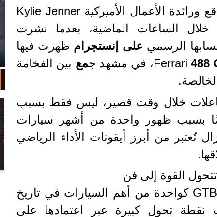
أشعلت نجمة تلفزيون الواقع ورائدة الأعمال الأميركية Kylie Jenner
ي خلال الساعات الماضية، بعدما نشرت
سابها الرسمي
على
إنستجرام
ظهرت فيها
488
، في مشهد ج
مع
بين الفخامة
الخالصة.
فاعلات خلال وقت قصير، ليس فقط بسبب
ًا بسبب ظهور واحدة من أشهر سيارات
ال تُعتبر من أبرز أيقونات الأداء الرياضي
ها.
في واقعة غريبة، تعطلت سيارة ملك
السويد بعد تحركها لثوانٍ معدودة.
قدمت Ferrari سيارة 488 GTB كواحدة من أهم السيارات في تاريخ
لت نقطة تحول كبيرة عبر اعتمادها على