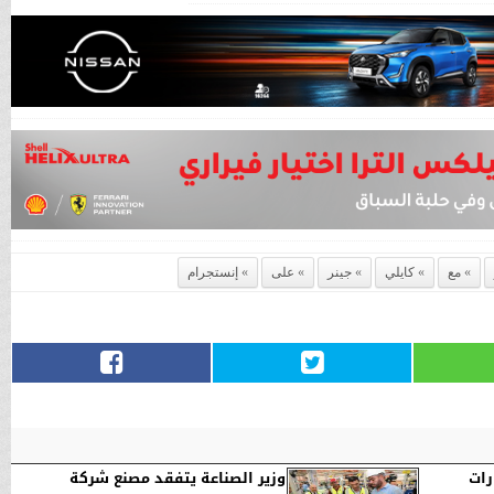
مع
كايلي
جينر
على
إنستجرام
رات
وزير الصناعة يتفقد مصنع شركة