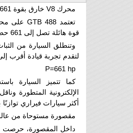
محرك V8 خارق بقوة 661 حصانًا
قوة هائلة تصل إلى 661 حصانًا، مع عزم دوران يبلغ 760 نيوتن متر.
لتقدم تجربة قيادة أقرب إلى
P=661 hp
كما تتميز السيارة باست
الإلكترونية المتطورة وناق
أكثر سيارات فيراري توازنًا 
مقصورة مستوحاة من عالم ا
داخل المقصورة، حرصت فير