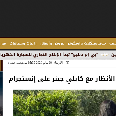
لمية
موتوسيكلات واسكوتر
عروض وأسعار
راليات وسباقات
موزع
بليو” تبدأ الإنتاج التجاري للسيارة الكهربائية ”آي 3” في ميونخ
الأربعاء، 20 مايو 2026
05:39 مـ
بتوقيت القاهرة