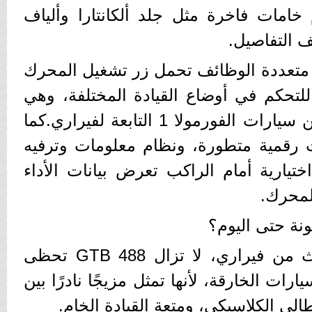
امات فاخرة مثل جلد ألكانتارا وألياف
 التفاصيل.
 متعددة الوظائف تحمل زر تشغيل المحرك
Manet الشهير للتحكم في أوضاع القيادة المختلفة، وهي
عناصر مستوحاة مباشرة من سيارات الفورمولا 1 التابعة لفيراري.كما
ت رقمية متطورة، ونظام معلومات وترفيه
يارية أمام الراكب تعرض بيانات الأداء
لمحرك.
رغم ظهور طرازات أحدث من فيراري، لا تزال 488 GTB تحظى
ات الخارقة، لأنها تمثل مزيجًا نادرًا بين
طالي الكلاسيكي، ومتعة القيادة الخام.