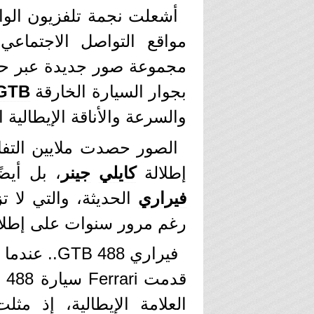
مواقع التواصل الاجتماع
مجموعة صور جديدة عبر ح
بجوار السيارة الخارقة Ferrari
 GTB
والسرعة والأناقة الإيطالية 
الصور حصدت ملايين الت
إطلالة
كايلي
جينر
، بل أيض
فيراري
الحديثة، والتي لا تز
رغم مرور سنوات على إطلاق
فيراري 488 GTB.. عندما تتحول القوة إلى فن
العلامة الإيطالية، إذ مث