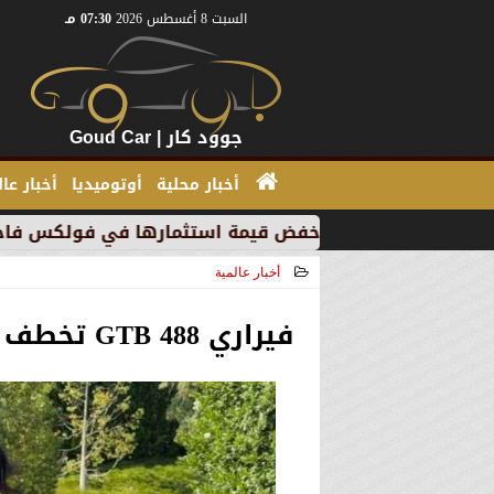
السبت 8 أغسطس 2026
07:30 مـ
جوود كار | Goud Car
أخبار محلية
أوتوميديا
أخبار عا
” بسبب خفض قيمة استثمارها في فولكس فاجن
”بي إم د
أخبار عالمية
2026-05-20 17:39:30
فيراري 488 GTB تخطف الأنظار مع كايلي جينر على إنستجرام