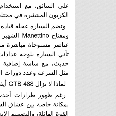
على السائق، مع استخدام خ
الكربون المنتشرة في مختلف
وتضم السيارة عجلة قيادة
ومفتاح tino
تأتي السيارة بلوحة عدادا
حديث، مع شاشة إضافية اخت
مثل السرعة وعدد دورات ا
لماذا لا تزال 488 GTB أيقونة حتى اليوم؟
بمكانة خاصة بين عشاق السيار
القوة الهائلة، والتصميم الإي