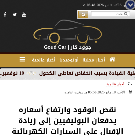
الخميس 6 أغسطس 2026
05:48 مـ
جوود كار | Goud Car
أخبار محلية
أوتوميديا
أخبار عالمية
يادة بسبب انخفاض تعاطي الكحول
19 نوفمبر.. إنطلاق 《أوتو إكس》 أكبر معرض لموزعين السيارات المعتمدين في مصر
أخبار عالمية
الأحد، 10 مايو 2026
05:56 مـ
بتوقيت القاهرة
2026-05-10 17:56:37
نقص الوقود وارتفاع أسعاره
يدفعان البوليفيين إلى زيادة
الإقبال على السيارات الكهربائية