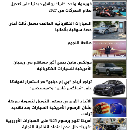
فورمولا واحد: ”فيا” يوافق مبدئيا على تعديل
نظام المحركات في 2027
السيارات الكهربائية الخالصة تسجل ثالث أعلى
حصة سوقية بألمانيا
صانعة النجوم
فولكس فاجن تصبح أكبر مساهم في ريفيان
الأمريكية للسيارات الكهربائية
تراجع أرباح ”بي إم دبليو” مع استمرار تفوقها
على ”فولكس فاجن” و”مرسيدس”
الاتحاد الأوروبي يسعى للتوصل لتسوية سريعة
بشأن الرسوم الأمريكية السيارات بعد تهديد
ترامب
أمريكا تلوح برسوم 25% على السيارات الأوروبية
”قريبا” حال عدم اعتماد اتفاقية التجارة