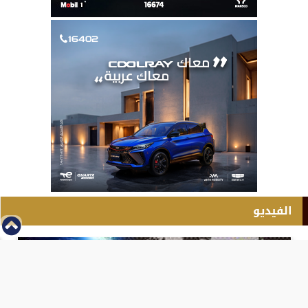
الفيديو
⇡