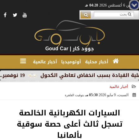
الخميس 6 أغسطس 2026
04:28 مـ
جوود كار | Goud Car
أخبار محلية
أوتوميديا
أخبار عالمية
ادة بسبب انخفاض تعاطي الكحول
19 نوفمبر.. إنطلاق 《أوتو إكس》 أكبر معرض لموزعين السيارات المعتمدين في مصر
أخبار عالمية
السبت، 9 مايو 2026
05:30 مـ
بتوقيت القاهرة
2026-05-09 17:30:47
السيارات الكهربائية الخالصة
تسجل ثالث أعلى حصة سوقية
بألمانيا