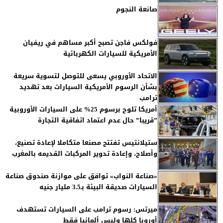
صانعة النجوم
فولكس فاجن تصبح أكبر مساهم في ريفيان
الأمريكية للسيارات الكهربائية
الاتحاد الأوروبي يسعى للتوصل لتسوية سريعة
بشأن الرسوم الأمريكية السيارات بعد تهديد
ترامب
أمريكا تلوح برسوم 25% على السيارات الأوروبية
”قريبا” حال عدم اعتماد اتفاقية التجارة
ستيلانتيس تفتتح مصنعا متكاملا لإعادة تصنيع،
وأصلاح، وإعادة تدوير المركبات القديمه بالمغرب
«صناعة النواب» توافق على موازنة صندوق صناعة
السيارات صديقة البيئة بـ3.5 مليار جنيه
ميرتس: رسوم ترامب على السيارات تستهدف
أوروبا كلها وليس ألمانيا فقط