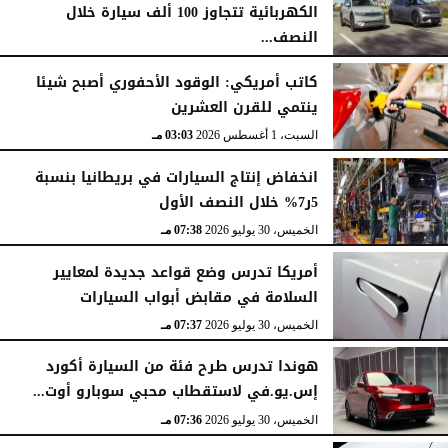
الكهربائية تتجاوز 100 ألف سيارة خلال
النصف...
الأحد، 2 أغسطس 2026
06:17 مـ
كاتب أمريكي: الوقود الأحفوري أصبح شيئا
ينتمي للقرن العشرين
السبت، 1 أغسطس 2026
03:03 مـ
انخفاض إنتاج السيارات في بريطانيا بنسبة
5ر7% خلال النصف الأول
الخميس، 30 يوليو 2026
07:38 مـ
أمريكا تدرس وضع قواعد جديدة لمعايير
السلامة في مقابض أبواب السيارات
الخميس، 30 يوليو 2026
07:37 مـ
هوندا تدرس طرح فئة من السيارة أكورد
إس.يو.في لاستقطاب محبي سوبارو أوت...
الخميس، 30 يوليو 2026
07:36 مـ