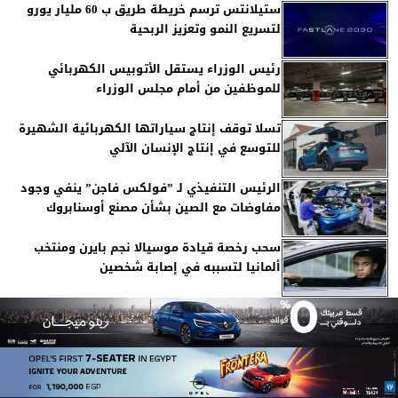
ستيلانتس ترسم خريطة طريق ب 60 مليار يورو
لتسريع النمو وتعزيز الربحية
رئيس الوزراء يستقل الأتوبيس الكهربائي
للموظفين من أمام مجلس الوزراء
تسلا توقف إنتاج سياراتها الكهربائية الشهيرة
للتوسع في إنتاج الإنسان الآلي
الرئيس التنفيذي لـ ”فولكس فاجن” ينفي وجود
مفاوضات مع الصين بشأن مصنع أوسنابروك
سحب رخصة قيادة موسيالا نجم بايرن ومنتخب
ألمانيا لتسببه في إصابة شخصين