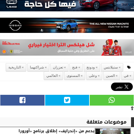
ستيلانتس
ودونج
فنج
تعززان
شراكتهما
التاريخية
في
الصين
وعلى
المستوى
العالمي
⇧
موضوعات متعلقة
بدعم من «إندرايف» إطلاق برنامج «أورورا