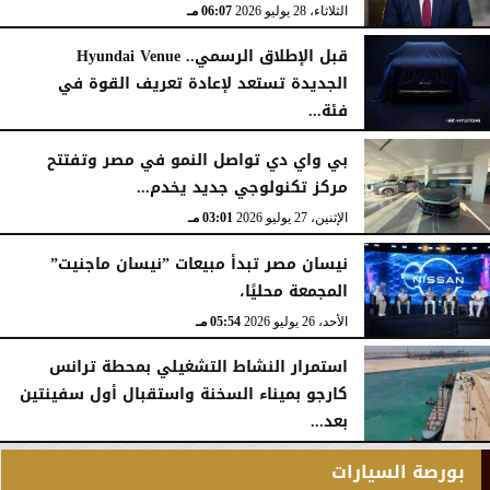
الثلاثاء، 28 يوليو 2026
06:07 مـ
قبل الإطلاق الرسمي.. Hyundai Venue
الجديدة تستعد لإعادة تعريف القوة في
فئة...
الثلاثاء، 28 يوليو 2026
12:28 مـ
بي واي دي تواصل النمو في مصر وتفتتح
مركز تكنولوجي جديد يخدم...
الإثنين، 27 يوليو 2026
03:01 مـ
نيسان مصر تبدأ مبيعات ”نيسان ماجنيت”
المجمعة محليًا،
الأحد، 26 يوليو 2026
05:54 مـ
استمرار النشاط التشغيلي بمحطة ترانس
كارجو بميناء السخنة واستقبال أول سفينتين
بعد...
الأحد، 26 يوليو 2026
05:52 مـ
بورصة السيارات