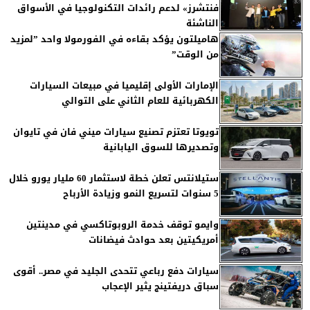
فنتشرز» لدعم رائدات التكنولوجيا في الأسواق
الناشئة
هاميلتون يؤكد بقاءه في الفورمولا واحد ”لمزيد
من الوقت”
الإمارات الأولى إقليميا في مبيعات السيارات
الكهربائية للعام الثاني على التوالي
تويوتا تعتزم تصنيع سيارات ميني فان في تايوان
وتصديرها للسوق اليابانية
ستيلانتس تعلن خطة لاستثمار 60 مليار يورو خلال
5 سنوات لتسريع النمو وزيادة الأرباح
وايمو توقف خدمة الروبوتاكسي في مدينتين
أمريكيتين بعد حوادث فيضانات
سيارات دفع رباعي تتحدى الجليد في مصر.. أقوى
سباق دريفتينج يثير الإعجاب