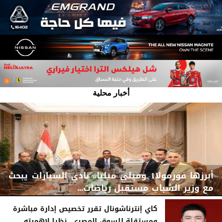
أخبار محلية
أبرزها فورمولا1 وميلي ميليا.. نادي السيارات يبحث
مع وزير الشباب مستقبل ‏‏‏رياضات...
كاي إنترناشونال تقرر تخصيص إدارة مباشرة
ومستقلة للسوق المصري، نظرا لاهميته