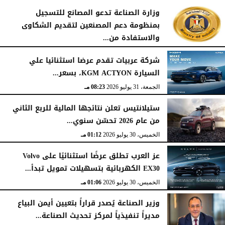
وزارة الصناعة تدعو المصانع للتسجيل
بمنظومة دعم المصنعين لتقديم الشكاوى
والاستفادة من...
السبت، 1 أغسطس 2026
02:59 مـ
شركة عربيات تقدم عرضا استثنائيا علي
السيارة KGM ACTYON، بسعر...
الجمعة، 31 يوليو 2026
08:23 مـ
ستيلانتيس تعلن نتائجها المالية للربع الثاني
من عام 2026 تحسّن سنوي...
الخميس، 30 يوليو 2026
01:12 مـ
عز العرب تطلق عرضًا استثنائيًا على Volvo
EX30 الكهربائية بتسهيلات تمويل تبدأ...
الخميس، 30 يوليو 2026
01:06 مـ
وزير الصناعة يُصدر قراراً بتعيين أيمن البياع
مديراً تنفيذياً لمركز تحديث الصناعة...