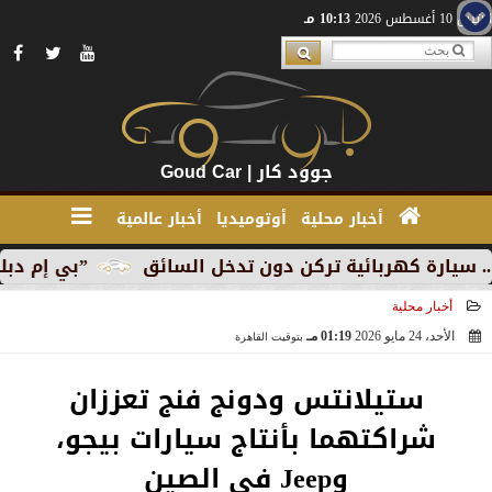
الإثنين 10 أغسطس 2026
10:13 مـ
جوود كار | Goud Car
أخبار محلية
أوتوميديا
أخبار عالمية
”بي إم دبليو” تبدأ الإنتاج
أخبار محلية
الأحد، 24 مايو 2026
01:19 مـ
بتوقيت القاهرة
2026-05-24 13:19:50
ستيلانتس ودونج فنج تعززان
شراكتهما بأنتاج سيارات بيجو،
وJeep في الصين