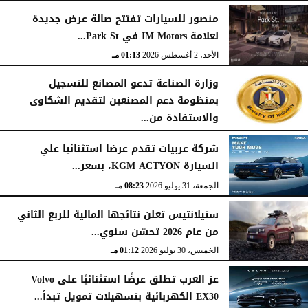
منصور للسيارات تفتتح صالة عرض جديدة
لعلامة IM Motors في Park St...
الأحد، 2 أغسطس 2026
01:13 مـ
وزارة الصناعة تدعو المصانع للتسجيل
بمنظومة دعم المصنعين لتقديم الشكاوى
والاستفادة من...
السبت، 1 أغسطس 2026
02:59 مـ
شركة عربيات تقدم عرضا استثنائيا علي
السيارة KGM ACTYON، بسعر...
الجمعة، 31 يوليو 2026
08:23 مـ
ستيلانتيس تعلن نتائجها المالية للربع الثاني
من عام 2026 تحسّن سنوي...
الخميس، 30 يوليو 2026
01:12 مـ
عز العرب تطلق عرضًا استثنائيًا على Volvo
EX30 الكهربائية بتسهيلات تمويل تبدأ...