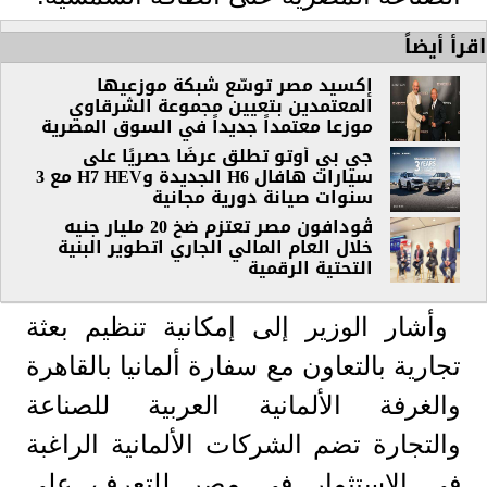
اقرأ أيضاً
إكسيد مصر توسّع شبكة موزعيها
المعتمدين بتعيين مجموعة الشرقاوي
موزعا معتمداً جديداً في السوق المصرية
جي بي أوتو تطلق عرضًا حصريًا على
سيارات هافال H6 الجديدة وH7 HEV مع 3
سنوات صيانة دورية مجانية
ڤودافون مصر تعتزم ضخ 20 مليار جنيه
خلال العام المالي الجاري اتطوير البنية
التحتية الرقمية
وأشار الوزير إلى إمكانية تنظيم بعثة
تجارية بالتعاون مع سفارة ألمانيا بالقاهرة
والغرفة الألمانية العربية للصناعة
والتجارة تضم الشركات الألمانية الراغبة
في الاستثمار في مصر للتعرف على