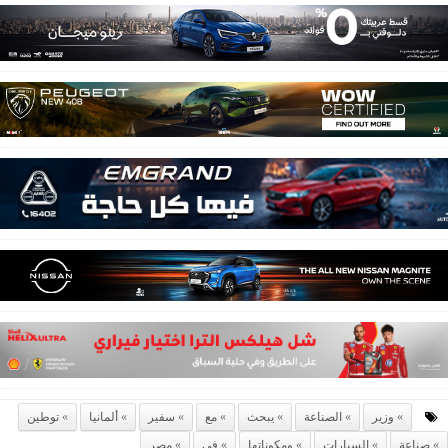
وزير
الصناعة
يبحث
مع
سفير
ألمانيا
توطين
صناعة
السيارات
ومكوناتها
في
مصر