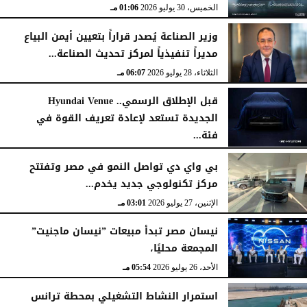
الخميس، 30 يوليو 2026
01:06 مـ
وزير الصناعة يُصدر قراراً بتعيين أيمن البياع
مديراً تنفيذياً لمركز تحديث الصناعة...
الثلاثاء، 28 يوليو 2026
06:07 مـ
قبل الإطلاق الرسمي.. Hyundai Venue
الجديدة تستعد لإعادة تعريف القوة في
فئة...
الثلاثاء، 28 يوليو 2026
12:28 مـ
بي واي دي تواصل النمو في مصر وتفتتح
مركز تكنولوجي جديد يخدم...
الإثنين، 27 يوليو 2026
03:01 مـ
نيسان مصر تبدأ مبيعات ”نيسان ماجنيت”
المجمعة محليًا،
الأحد، 26 يوليو 2026
05:54 مـ
استمرار النشاط التشغيلي بمحطة ترانس