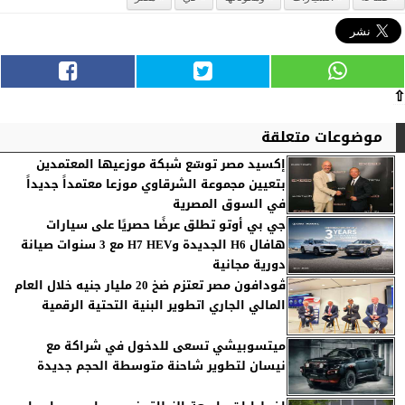
⇧
موضوعات متعلقة
إكسيد مصر توسّع شبكة موزعيها المعتمدين
بتعيين مجموعة الشرقاوي موزعا معتمداً جديداً
في السوق المصرية
جي بي أوتو تطلق عرضًا حصريًا على سيارات
هافال H6 الجديدة وH7 HEV مع 3 سنوات صيانة
دورية مجانية
ڤودافون مصر تعتزم ضخ 20 مليار جنيه خلال العام
المالي الجاري اتطوير البنية التحتية الرقمية
ميتسوبيشي تسعى للدخول في شراكة مع
نيسان لتطوير شاحنة متوسطة الحجم جديدة