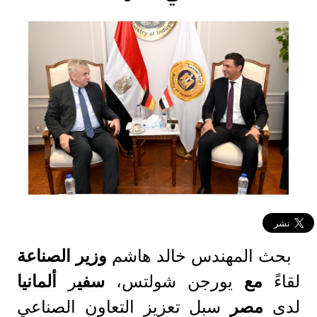
بحث المهندس خالد هاشم
وزير
ال
صناعة
لقاءً
مع
يورجن شولتس،
س
في
ر
ألمانيا
لدى
مصر
سبل تعزيز التعاون الصناعي