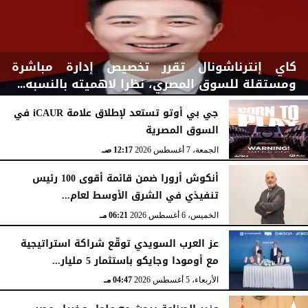
كاي إنترناشونال تقرر تخصيص إدارة مباشرة
ومستقلة للسوق المصري، نظرا لاهميته بالنسبه...
جي بي أوتو تستعد لإطلاق علامة iCAUR في
السوق المصرية
السبت، 8 أغسطس 2026
03:00 مـ
الجمعة، 7 أغسطس 2026
12:17 صـ
أنكوش أرورا ضمن قائمة أقوى 100 رئيس
تنفيذي في الشرق الأوسط لعام...
الخميس، 6 أغسطس 2026
06:21 مـ
عز العرب السويدي توقّع شراكة استراتيجية
مع أومودا وجايكو باستثمار 5 مليار...
الأربعاء، 5 أغسطس 2026
04:47 مـ