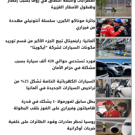
اضطرابات واسعة النطاق في روما بسبب إعصار
وهطول الأمطار الغزيرة
جائزة موناكو الكبرى: سلسلة أنتونيلي مهددة
من فيراري
ألمانيا: راينميتال تبيع الجزء الأكبر من قسم توريد
مكونات السيارات لشركة ”أيكويتا”
فورد تستدعي حوالي 420 ألف سيارة بسبب
مشكلة في حزام الأمان
السيارات الكهربائية الخاصة تشكل 25% من
تراخيص السيارات الجديدة في ألمانيا
بطل سابق لفورمولا -1 يشكك في قدرة
هاميلتون وفيراري على الفوز بلقب البطولة
روسيا تحظر صادرات وقود الطائرات على خلفية
ضربات أوكرانية