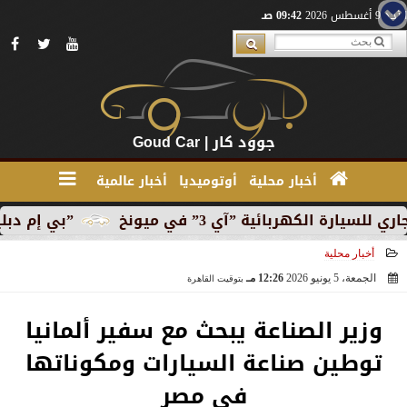
الأحد 9 أغسطس 2026
09:42 صـ
جوود كار | Goud Car
أخبار محلية
أوتوميديا
أخبار عالمية
ربائية ”آي 3” في ميونخ
”بي إم دبليو” تبدأ الإنتاج
أخبار محلية
الجمعة، 5 يونيو 2026
12:26 مـ
بتوقيت القاهرة
2026-06-05 12:26:15
وزير الصناعة يبحث مع سفير ألمانيا
توطين صناعة السيارات ومكوناتها
في مصر