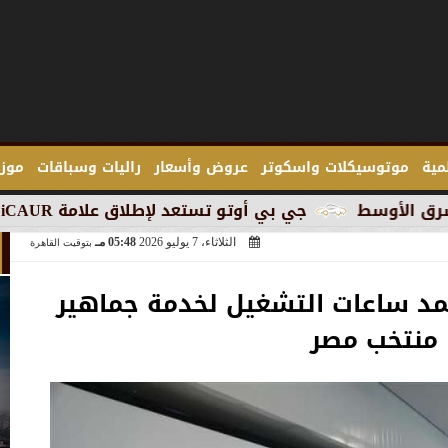
لمية
موتوسيكلات واسكوتر
عروض وأسعار
راليات وسباقات
موزع
جي بي أوتو تستعد لإطلاق علامة iCAUR في السوق المصرية
الثلاثاء، 7 يوليو 2026
05:48 مـ
بتوقيت القاهرة
مد ساعات التشغيل لخدمة جماهير
منتخب مصر