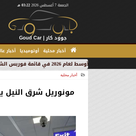
الجمعة 7 أغسطس 2026
03:22 مـ
جوود كار | Goud Car
أخبار محلية
أوتوميديا
أخبار عا
أخبار محلية
2026-07-07 17:48:06
مونوريل شرق النيل ي