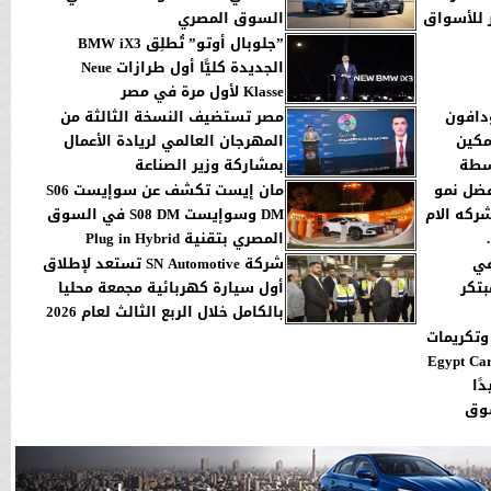
 للأسواق
السوق المصري
”جلوبال أوتو” تُطلِق BMW iX3
الجديدة كليًّا أول طرازات Neue
Klasse لأول مرة في مصر
دافون
مصر تستضيف النسخة الثالثة من
مكين
المهرجان العالمي لريادة الأعمال
سطة
بمشاركة وزير الصناعة
فضل نمو
مان إيست تكشف عن سوإيست S06
شركه الام
DM وسوإيست S08 DM في السوق
المصري بتقنية Plug in Hybrid
 في
شركة SN Automotive تستعد لإطلاق
تكر
أول سيارة كهربائية مجمعة محليا
بالكامل خلال الربع الثالث لعام 2026
د 6 جوائز وتكريمات
ي احتفالية ”Egypt Car of
t” تأكيدًا
سوق