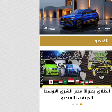
الفيديو
انطلاق بطولة مصر الشرق الاوسط
60 مليون جنيه تطي
للدريفت بالفيديو
أعمال يثير ال