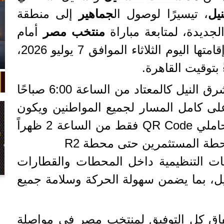
نيل
، تيسيرًا لوصول ال
جماهير
إلى منطقة
منتخب
مصر
أمام
منتخب الأرجنتين، والمقرر إقامتها اليوم الثلاثاء الموافق 7 يوليو 2026،
ويستمر تشغيل مونوريل شرق النيل كالمعتاد من الساعة 6:00 صباحًا
ة 9:00 مساءً على كامل المسار لجميع المواطنين ويكون
التشغيل الاستثنائي مجانًا لحاملي QR Code فقط من الساعة 2 ظهراً
يمات التنظيمية داخل المحطات والقطارات
يل، بما يضمن سهولة الحركة وسلامة جميع
في واقعة غريبة، تعطلت سيارة ملك
السويد بعد تحركها لثوانٍ معدودة.
أنفاق كل التوفيق لمنتخب مصر في مواصلة