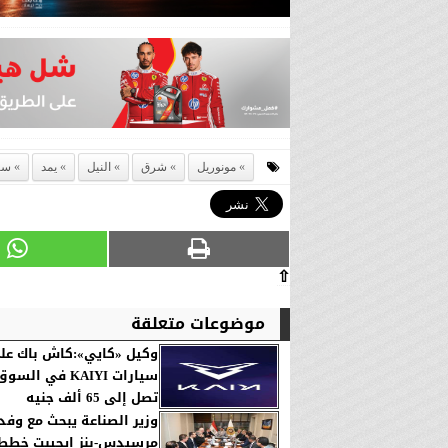
مونوريل
شرق
النيل
يمد
سا
⇧
موضوعات متعلقة
وكيل «كايي»:كاش باك عل
سيارات KAIYI في 
تصل إلى 65 ألف جنيه
وزير الصناعة يبحث مع وف
مرسيدس-بنز إيجيبت خطط