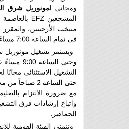
ومجاني ل
مونوريل
شرق
ال
المشجعين EFZ بالعاصمة الجديدة، لمتابعة مباراة
في تمام الساعة 7:00 مساءً بتوقيت القاهرة.
وحتى الساع
حتى الساعة 2 صباحاً من محطة المستثمرين حتى محطة R2
مع ضرورة الالتزام بالتعل
واتباع إرشادات فرق التشغ
الجماهير.
وتتمنى الهيئة القومية لل