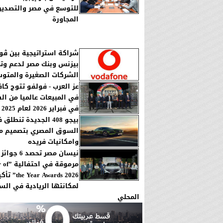
للتوسع في مصر والتصدير
المجاورة
شراكة استراتيجية بين ڤو
بيزنس وبنك مصر لدعم وت
الشركات الصغيرة والمتو
عز العرب - فولفو تتوج كا
في المبيعات عالميا من ال
في فبراير 2026 لعام 2025 .
بيجو 408 الجديدة تنطلق
السوق المصري بتصميم مب
وامكانيات فريده
نيسان مصر تحص
مرموقة ف
he Year Awards 2026
لمكانتها الريادية في ال
المحلي