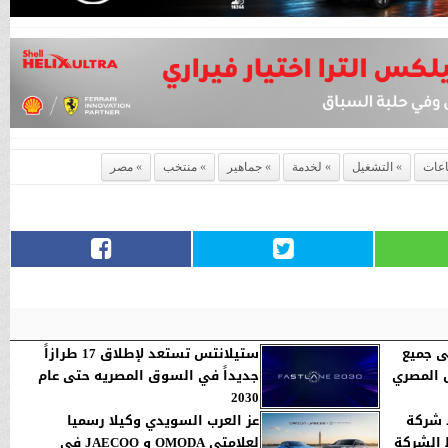
عات
التشغيل
لخدمة
جماهير
منتخب
مصر
ى جميع
ستيلانتس تستعد لإطلاق 17 طرازاً
السوق المصري
جديداً في السوق المصريه حتى عام
2030
د شركة
عز العرب السويدي وكيلا رسميا
 الشركة
لعلامتي OMODA و JAECOO في