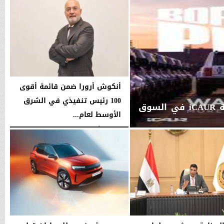
أنكوش أرورا ضمن قائمة أقوى
100 رئيس تنفيذي في الشرق
جي بي أوتو تستعد لإطلاق علامة iCAUR في السوق
الأوسط لعام...
الخميس، 6 أغسطس 2026
06:21 مـ