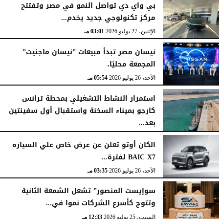
بي واي دي تواصل النمو في مصر وتفتتح
مركز تكنولوجي جديد يخدم...
الإثنين، 27 يوليو 2026
03:01 مـ
نيسان مصر تبدأ مبيعات ”نيسان ماجنيت”
المجمعة محليًا،
الأحد، 26 يوليو 2026
05:54 مـ
استمرار النشاط التشغيلي بمحطة ترانس
كارجو بميناء السخنة واستقبال أول سفينتين
بعد...
الأحد، 26 يوليو 2026
05:52 مـ
الكان أوتو تعلن عن عرض خاص علي السياره
BAIC X7 لفترة...
الأحد، 26 يوليو 2026
03:35 مـ
سوإيست المنصور” تشعل الشمعة الثانية
وتتوج كأسرع الشركات نموا في...
السبت، 25 يوليو 2026
12:33 مـ