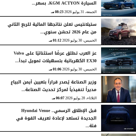
السيارة KGM ACTYON، بسعر...
الجمعة، 31 يوليو 2026
08:23 مـ
ستيلانتيس تعلن نتائجها المالية للربع الثاني
من عام 2026 تحسّن سنوي...
الخميس، 30 يوليو 2026
01:12 مـ
عز العرب تطلق عرضًا استثنائيًا على Volvo
EX30 الكهربائية بتسهيلات تمويل تبدأ...
الخميس، 30 يوليو 2026
01:06 مـ
وزير الصناعة يُصدر قراراً بتعيين أيمن البياع
مديراً تنفيذياً لمركز تحديث الصناعة...
الثلاثاء، 28 يوليو 2026
06:07 مـ
قبل الإطلاق الرسمي.. Hyundai Venue
الجديدة تستعد لإعادة تعريف القوة في
فئة...
الثلاثاء، 28 يوليو 2026
12:28 مـ