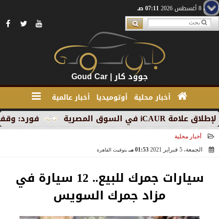
السبت 8 أغسطس 2026
07:11 صـ
جوود كار | Goud Car
أخبار محلية
أوتوميديا
أخبار عالمية
ق المصرية
فورد: وقف الإنتاج 
أخبار محلية
الجمعة، 5 فبراير 2021
01:53 مـ
بتوقيت القاهرة
2021-02-05 13:53:59
سيارات جمرك للبيع.. 12 سيارة في
مزاد جمرك السويس