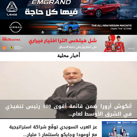
أخبار محلية
أنكوش أرورا ضمن قائمة أقوى 100 رئيس تنفيذي
في الشرق الأوسط لعام...
عز العرب السويدي توقّع شراكة استراتيجية
مع أومودا وجايكو باستثمار 5 مليار...