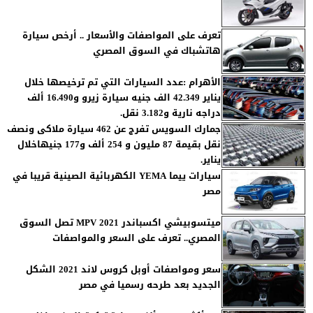
تعرف على المواصفات والأسعار .. أرخص سيارة
هاتشباك في السوق المصري
الأهرام :عدد السيارات التي تم ترخيصها خلال
يناير 42.349 الف جنيه سيارة زيرو و16.490 ألف
دراجه نارية و3.182 نقل.
جمارك السويس تفرج عن 462 سيارة ملاكى ونصف
نقل بقيمة 87 مليون و 254 ألف و177 جنيهاخلال
يناير.
سيارات ييما YEMA الكهربائية الصينية قريبا في
مصر
ميتسوبيشي اكسباندر 2021 MPV تصل السوق
المصري.. تعرف على السعر والمواصفات
سعر ومواصفات أوبل كروس لاند 2021 الشكل
الجديد بعد طرحه رسميا في مصر