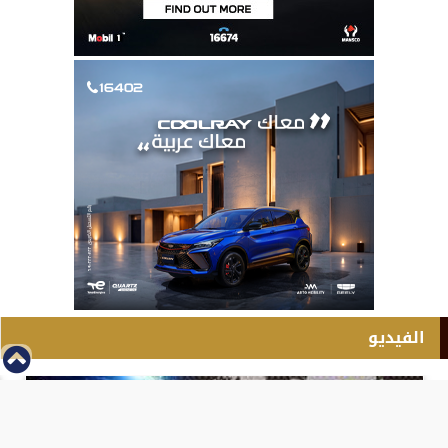
الفيديو
⇡