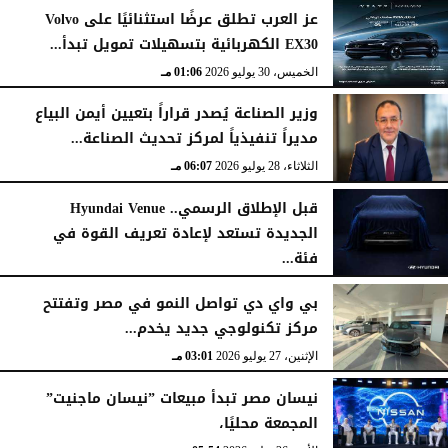
عز العرب تطلق عرضًا استثنائيًا على Volvo
EX30 الكهربائية بتسهيلات تمويل تبدأ...
الخميس، 30 يوليو 2026
01:06 مـ
وزير الصناعة يُصدر قراراً بتعيين أيمن البياع
مديراً تنفيذياً لمركز تحديث الصناعة...
الثلاثاء، 28 يوليو 2026
06:07 مـ
قبل الإطلاق الرسمي.. Hyundai Venue
الجديدة تستعد لإعادة تعريف القوة في
فئة...
الثلاثاء، 28 يوليو 2026
12:28 مـ
بي واي دي تواصل النمو في مصر وتفتتح
مركز تكنولوجي جديد يخدم...
الإثنين، 27 يوليو 2026
03:01 مـ
نيسان مصر تبدأ مبيعات ”نيسان ماجنيت”
المجمعة محليًا،