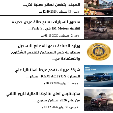
الصيف، يتضمن نصائح عملية لكل...
الإثنين، 3 أغسطس 2026
12:19 مـ
منصور للسيارات تفتتح صالة عرض جديدة
لعلامة IM Motors في Park St...
الأحد، 2 أغسطس 2026
01:13 مـ
وزارة الصناعة تدعو المصانع للتسجيل
بمنظومة دعم المصنعين لتقديم الشكاوى
والاستفادة من...
السبت، 1 أغسطس 2026
02:59 مـ
شركة عربيات تقدم عرضا استثنائيا علي
السيارة KGM ACTYON، بسعر...
الجمعة، 31 يوليو 2026
08:23 مـ
ستيلانتيس تعلن نتائجها المالية للربع الثاني
من عام 2026 تحسّن سنوي...
الخميس، 30 يوليو 2026
01:12 مـ