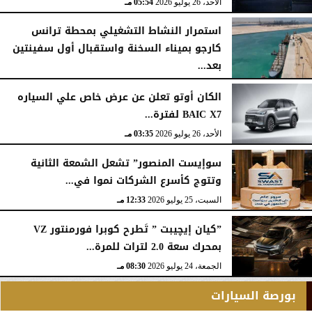
الأحد، 26 يوليو 2026
05:54 مـ
استمرار النشاط التشغيلي بمحطة ترانس
كارجو بميناء السخنة واستقبال أول سفينتين
بعد...
الأحد، 26 يوليو 2026
05:52 مـ
الكان أوتو تعلن عن عرض خاص علي السياره
BAIC X7 لفترة...
الأحد، 26 يوليو 2026
03:35 مـ
سوإيست المنصور” تشعل الشمعة الثانية
وتتوج كأسرع الشركات نموا في...
السبت، 25 يوليو 2026
12:33 مـ
”كيان إيچيبت ” تَطرح كوبرا فورمنتور VZ
بمحرك سعة 2.0 لترات للمرة...
الجمعة، 24 يوليو 2026
08:30 مـ
بورصة السيارات