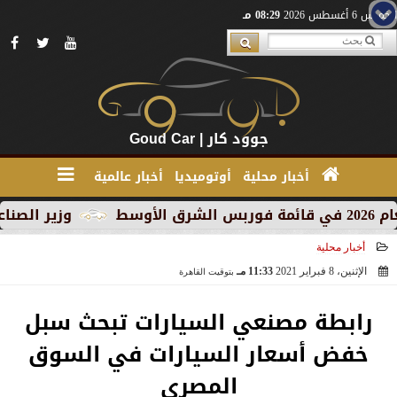
الخميس 6 أغسطس 2026
08:29 مـ
جوود كار | Goud Car
أخبار محلية
أوتوميديا
أخبار عالمية
وزير الصناعة يبحث م
أخبار محلية
الإثنين، 8 فبراير 2021
11:33 مـ
بتوقيت القاهرة
2021-02-08 23:33:07
رابطة مصنعي السيارات تبحث سبل
خفض أسعار السيارات في السوق
المصري