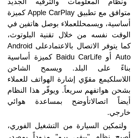
ونظام المعلومات والترفيه الجديد
متوافق مع تطبيق Apple CarPlay كميزة
أساسية، ويسمحللعملاء بوصل هاتفين في
الوقت نفسه من خلال تقنية البلوتوث،
كما يتوفر الاتصال بالاعتمادعلى Android
Auto أو Baidu CarLife كميزة أساسية
بناءً على البلد. ويسمح الشاحن
اللاسلكيمع مقوّي إشارة الهواتف للعملاء
بشحن هواتفهم سريعاً. ويوفّر هذا النظام
أيضاً اتصالاتأوضح بمساعدة هوائي
خارجي.
ولتمكين السيارة من التشغيل الفوري،
أصبح نظام "بيفي برو" مزوداً بمصدر