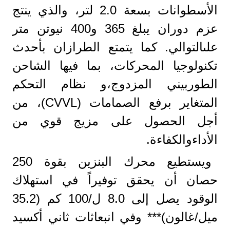
الأسطوانات بسعة 2.0 لتر، والذي ينتج
عزم دوران يبلغ 365 و400 نيوتن متر
علىالتوالي. كما يتمتع الطرازان بأحدث
تكنولوجيا المحركات، بما فيها الشاحن
الطوربيني المزدوج،و نظام التحكم
المتغاير برفع الصمامات (CVVL)، من
أجل الحصول على مزيج قوي من
الأداءوالكفاءة.
ويستطيع محرك البنزين بقوة 250
حصان أن يحقق توفيراً في استهلاك
الوقود يصل إلى 8.0 ل/100 كم (35.2
ميل/غالون)*** وفي انبعاثات ثاني أكسيد