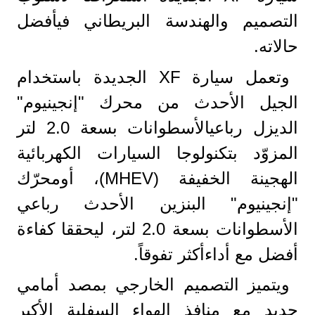
التصميم والهندسة البريطاني فيأفضل
حالاته.
وتعمل سيارة XF الجديدة باستخدام
الجيل الأحدث من محرك "إنجينيوم"
الديزل رباعيالأسطوانات بسعة 2.0 لتر
المزوّد بتكنولوجا السيارات الكهربائية
الهجينة الخفيفة (MHEV)، أومحرّك
"إنجينيوم" البنزين الأحدث رباعي
الأسطوانات بسعة 2.0 لتر، ليحققا كفاءة
أفضل مع أداءأكثر تفوقاً.
ويتميز التصميم الخارجي بمصد أمامي
جديد مع منافذ الهواء السفلية الأكبر