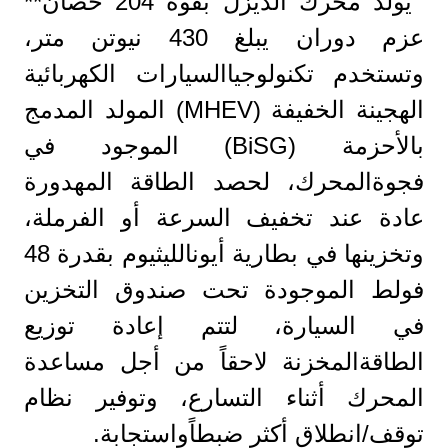
يولّد محرك الديزل بقوة 204 حصان**
عزم دوران يبلغ 430 نيوتن متر،
وتستخدم تكنولوجياالسيارات الكهربائية
الهجينة الخفيفة (MHEV) المولد المدمج
بالأحزمة (BiSG) الموجود في
فجوةالمحرك، لحصد الطاقة المهدورة
عادة عند تخفيف السرعة أو الفرملة،
وتخزينها في بطارية أيونالليثيوم بقدرة 48
فولط الموجودة تحت صندوق التخزين
في السيارة، لتتم إعادة توزيع
الطاقةالمخزنة لاحقاً من أجل مساعدة
المحرك أثناء التسارع، وتوفير نظام
توقف/انطلاق أكثر ضبطاًواستجابة.