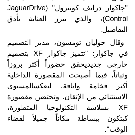
"جاكوار درايف كونترول" (JaguarDrive
Control)، والذي يبرز العناية بأدق
التفاصيل.
وقال جوليان تومسون، مدير التصميم
في جاكوار: "تتميز جاكوار XF بتصميم
خارجي جديديحقق حضوراً أكثر بروزاً
وثباتاً، فيما أصبحت المقصورة الداخلية
أكثر فخامة وأناقة، لتعكسالمستوى
الاستثنائي من الإتقان. وتحتضن مقصورة
XF بسلاسة التكنولوجيا المتطورة،
كيتكون ببساطة مكاناً جميلاً لقضاء
الوقت".