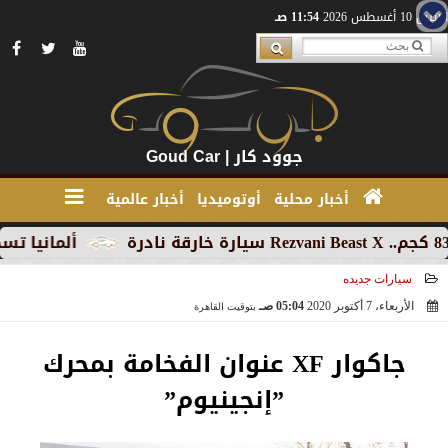
الإثنين 10 أغسطس 2026
11:54 صـ
جوود كار | Goud Car
أخبار محلية
أوتوميديا
أخبار عالمية
ألمانيا تسجل تراجعاً
سيارات جديده
الأربعاء، 7 أكتوبر 2020
05:04 صـ
بتوقيت القاهرة
2020-10-07 05:04:49
جاكوار XF عنوان الفخامة بمحرك
”إنجينيوم”