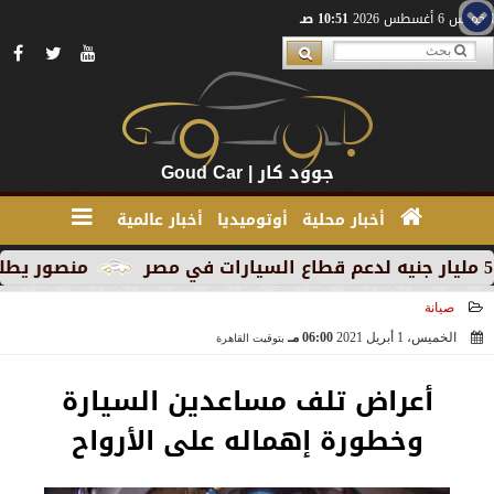
الخميس 6 أغسطس 2026
10:51 صـ
جوود كار | Goud Car
أخبار محلية
أوتوميديا
أخبار عالمية
منصور يطلق MG RX9 PHEV الجديدة كليًا في السوق المصري كأول سيارة Plug-in Hybrid من العلامة
صيانة
الخميس، 1 أبريل 2021
06:00 مـ
بتوقيت القاهرة
2021-04-01 18:00:21
أعراض تلف مساعدين السيارة
وخطورة إهماله على الأرواح