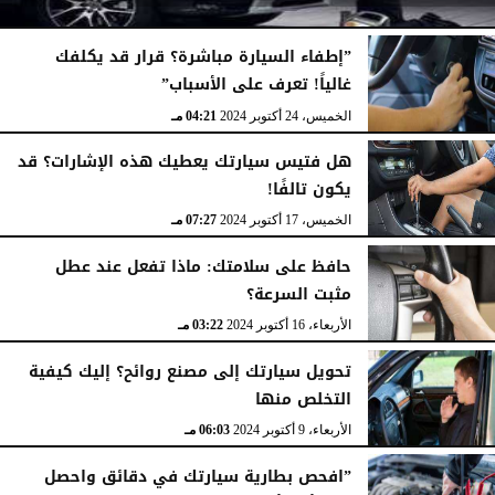
”إطفاء السيارة مباشرة؟ قرار قد يكلفك
غالياً! تعرف على الأسباب”
الإثنين، 16 ديسمبر 2024
04:53 مـ
الخميس، 24 أكتوبر 2024
04:21 مـ
هل فتيس سيارتك يعطيك هذه الإشارات؟ قد
يكون تالفًا!
الخميس، 17 أكتوبر 2024
07:27 مـ
حافظ على سلامتك: ماذا تفعل عند عطل
مثبت السرعة؟
الأربعاء، 16 أكتوبر 2024
03:22 مـ
تحويل سيارتك إلى مصنع روائح؟ إليك كيفية
التخلص منها
الأربعاء، 9 أكتوبر 2024
06:03 مـ
”افحص بطارية سيارتك في دقائق واحصل