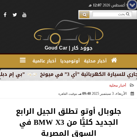
الأحد 9 أغسطس 2026
12:07 مـ
جوود كار | Goud Car
أخبار محلية
أوتوميديا
أخبار عالمية
ية ”آي 3” في ميونخ
”بي إم دبليو” تبدأ الإنتاج الت
أخبار محلية
الأربعاء، 3 سبتمبر 2025
09:40 مـ
بتوقيت القاهرة
2025-09-03 21:40:40
جلوبال أوتو تطلق الجيل الرابع
الجديد كليًّا من BMW X3 في
السوق المصرية