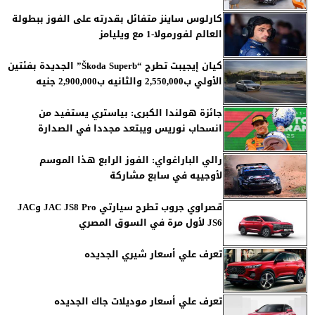
كارلوس ساينز متفائل بقدرته على الفوز ببطولة
العالم لفورمولا-1 مع ويليامز
كيان إيجيبت تطرح “Škoda Superb” الجديدة بفئتين
الأولي ب2,550,000 والثانيه ب2,900,000 جنيه
جائزة هولندا الكبرى: بياستري يستفيد من
انسحاب نوريس ويبتعد مجددا في الصدارة
رالي الباراغواي: الفوز الرابع هذا الموسم
لأوجييه في سابع مشاركة
قصراوي جروب تطرح سيارتي JAC JS8 Pro وJAC
JS6 لأول مرة في السوق المصري
تعرف علي أسعار شيري الجديده
تعرف علي أسعار موديلات جاك الجديده