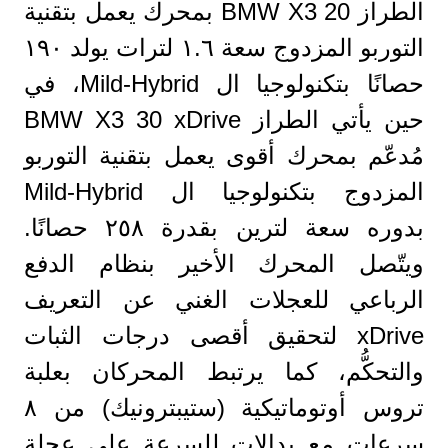
الطراز BMW X3 20 بمحرك يعمل بتقنية
التوربو المزدوج سعة ١.٦ لترات يولد ١٩٠
حصانًا بتكنولوجيا ال Mild-Hybrid، في
حين يأتي الطراز BMW X3 30 xDrive
مُدعّم بمحرك أقوى يعمل بتقنية التوربو
المزدوج بتكنولوجيا ال Mild-Hybrid
بدوره سعة لترين بقدرة ٢٥٨ حصانًا.
ويتّصل المحرك الأخير بنظام الدفع
الرباعي للعجلات الغني عن التعريف
xDrive لتحقيق أقصى درجات الثبات
والتحكُّم، كما يرتبط المحركان بعلبة
تروس أوتوماتيكية (ستيبترونيك) من ٨
سرعات مع بدالات للسرعة على عجلة