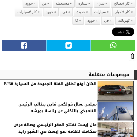
كار #نصائح
شراء
سيارة
مستعملة
من
جوود
كار #أخبار
سيارات
جديدة
في
جوود
كار #سيارات
كهربائية
في
جوود
كا
⇧
موضوعات متعلقة
الكان أوتو تطلق الفئة الجديدة من السيارة BJ30
مجلس عمال فولكس فاجن يطالب الرئيس
التنفيذي بالتخلي عن رئاسة بورشه
مان إيست تفتتح المقر الرئيسي وصالة عرض
متكاملة لعلامة سو إيست في الشيخ زايد