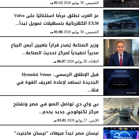
الخميس، 30 يوليو 2026
01:12 مـ
عز العرب تطلق عرضًا استثنائيًا على Volvo
EX30 الكهربائية بتسهيلات تمويل تبدأ...
الخميس، 30 يوليو 2026
01:06 مـ
وزير الصناعة يُصدر قراراً بتعيين أيمن البياع
مديراً تنفيذياً لمركز تحديث الصناعة...
الثلاثاء، 28 يوليو 2026
06:07 مـ
قبل الإطلاق الرسمي.. Hyundai Venue
الجديدة تستعد لإعادة تعريف القوة في
فئة...
الثلاثاء، 28 يوليو 2026
12:28 مـ
بي واي دي تواصل النمو في مصر وتفتتح
مركز تكنولوجي جديد يخدم...
الإثنين، 27 يوليو 2026
03:01 مـ
نيسان مصر تبدأ مبيعات ”نيسان ماجنيت”