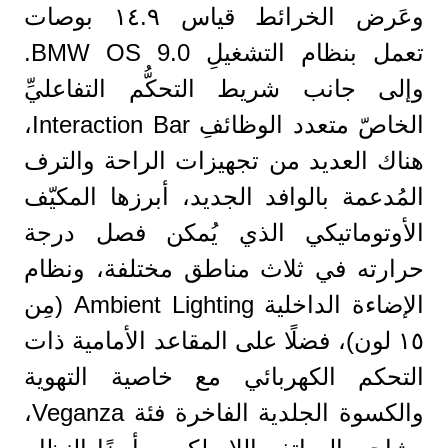
وعَرض الخرائط قياس ١٤.٩ بوصات
تعمل بنظام التشغيلِ BMW OS 9.0.
وإلى جانب شريط التحكُّم التفاعليِّ
الخاصّ متعدد الوظائفِ Interaction Bar،
هناك العديد من تجهيزات الراحة والترف
المُدعمة بالوافد الجديد، أبرزها المكيّف
الأوتوماتيكي الذي يُمكن فصل درجة
حرارته في ثلاث مناطق مختلفة، ونظام
الإضاءة الداخلية Ambient Lighting (مِن
١٥ لون)، فضلًا على المقاعد الأمامية ذات
التحكم الكهربائي مع خاصية التهوية
والكسوة الجلدية الفاخرة فئة Veganza،