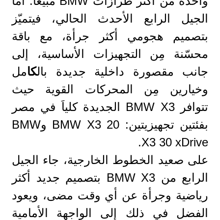
واحدة من أكثر طرازات BMW مبيعًا. أما
الجيل الرابع الأحدث الحالي، فيتميّز
بتصميم هجومي أكثر جرأة، مع باقة
محسّنة مِن التجهيزات الأساسية، إلى
جانب مقصورة داخلية جديدة بال
كا
مل
وخيارين مِن المحركات القوية حيث
تتوافر BMW X3 الجديدة كلياَ في مصر
بفئتين تجهيزيتين: BMW X3 20 وBMW
X3 30 xDrive.
على صعيد الخطوط الخارجية، جاء الجيل
الرابع من BMW X3 بتصميم جديد أكثر
رياضية وجرأة عن أي وقت مضى، ويعود
الفضل في ذلك إلى الواجهة الأمامية