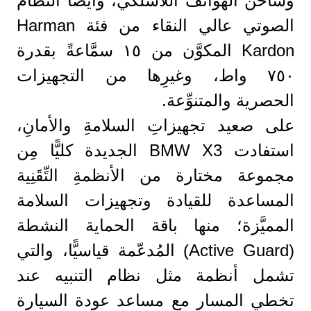
وشاحن الهواتف اللاسلكي، وأيضًا النظام
الصوتي عالي النقاء من فئة Harman
Kardon المكوَّن من ١٥ سمَّاعةً بقدرة
٧٥٠ واط، وغيرِها من التجهيزات
الحصرية والمتنوِّعة.
على صعيد تجهيزاتِ السلامةِ والأمانِ،
استفادت BMW X3 الجديدة كليًّا مِن
مجموعة مختارة من الأنظمةِ التِّقَنِية
المساعدة للقيادة وتجهيزات السلامة
المميَّزة؛ منها باقة الحماية النشطة
(Active Guard) المُدعّمة قياسيًّا، والتي
تشمل أنظمة مثل نظام التنبيه عند
تخطي المسار مع مساعد عودة السيارة