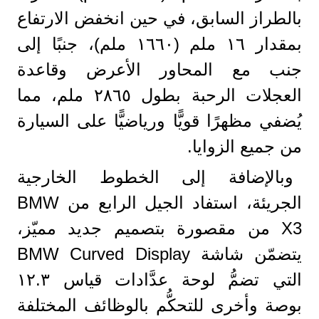
بالطراز السابق، في حين انخفض الارتفاع
بمقدار ١٦ ملم (١٦٦٠ ملم)، جنبًا إلى
جنب مع المحاور الأعرض وقاعدة
العجلات الرحبة بطول ٢٨٦٥ ملم، مما
يُضفي مظهرًا قويًّا ورياضيًّا على السيارة
من جميع الزوايا.
وبالإضافة إلى الخطوط الخارجية
الجريئة، استفاد الجيل الرابع من BMW
X3 من مقصورة بتصميم جديد مميّز،
يتضمّن شاشة BMW Curved Display
التي تضمُّ لوحة عدَّادات قياس ١٢.٣
بوصة وأخرى للتحكُّم بالوظائف المختلفة