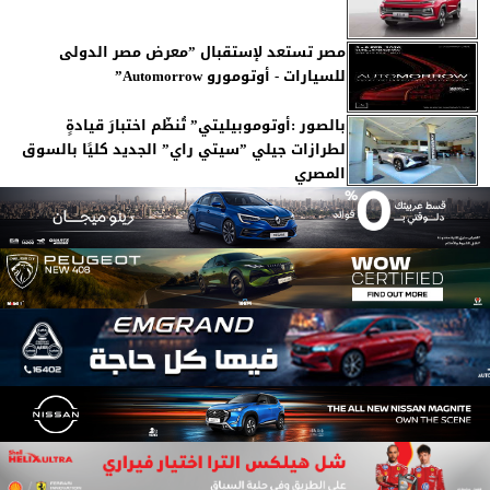
مصر تستعد لإستقبال ”معرض مصر الدولى
للسيارات - أوتومورو Automorrow”
بالصور :أوتوموبيليتي” تُنظّم اختبارَ قيادةٍ
لطرازات جيلي ”سيتي راي” الجديد كليًا بالسوق
المصري