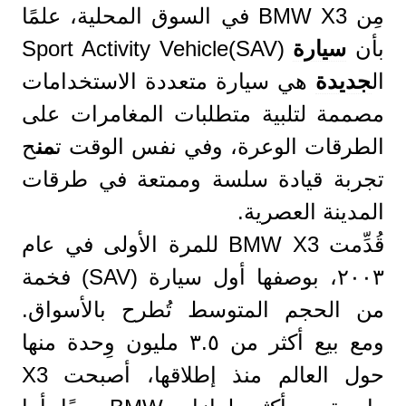
مِن BMW X3 في السوق المحلية، علمًا
بأن
سيارة
Sport Activity Vehicle(SAV)
ال
جديدة
هي سيارة متعددة الاستخدامات
مصممة لتلبية متطلبات المغامرات على
الطرقات الوعرة، وفي نفس الوقت ت
من
ح
تجربة قيادة سلسة وممتعة في طرقات
المدينة العصرية.
قُدِّمت BMW X3 للمرة الأولى في عام
٢٠٠٣، بوصفها أول سيارة (SAV) فخمة
من الحجم المتوسط تُطرح بالأسواق.
ومع بيع أكثر من ٣.٥ مليون وِحدة منها
حول العالم منذ إطلاقها، أصبحت X3