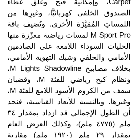
Carpet، وإمكانية فتح وغلق غطاء
الصندوق الخلفي كهربائيًّا، وغيرِها من
اللمساتِ المُمَيَّزَة الأخرى. وتُضيف باقة
M Sport Pro لمسات رياضية معزّزة منها
الحليات السوداء اللامعة على الصادمين
الأمامي والخلفي وشبك التهوية الأمامي،
بخلاف مصابيح M Lights Shadowline،
ونظام كبح رياضي للفئة M، وقضبان
سقف من الكروم الأسود اللامع للفئة M،
وغيرها. وبالنسبة للأبعاد القياسية، فنجد
أن الطول الإجمالي قد ازداد بمقدار ٣٤
ملم (٤٧٧٥ ملم)، وكذلك العرض العام
بمقدار ٢٩ ملم (١٩٢٠ ملم) مقارنة