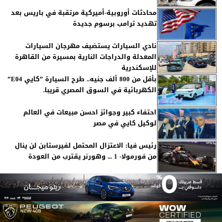
محادثات أوروبية-أميركية مرتقبة في باريس بعد
تهديد ترامب برسوم جديدة
نادي السيارات يستضيف مهرجان السيارات
المعدلة والدراجات النارية بمسيرة من القاهرة
للإسكندرية
بأقل من 800 ألف جنيه.. طرح السيارة ”كايي E04”
الكهربائية في السوق المصري قريبا.
احتفاء كبير وجوائز احسن مبيعات في العالم
لوكيل كايي في مصر
رئيس فيا: الاعتزال المحتمل لفيرستابن لن ينال
من فورمولا- 1 ... وهورنر يقترب من العودة