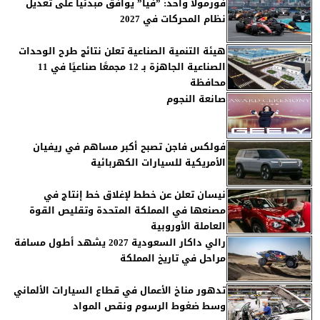
فورمولا واحد: ”فيا” يوافق مبدئيا على تعديل
نظام المحركات في 2027
هيئة التنمية الصناعية تعلن نتائج طرح الوحدات
الصناعية الجاهزة بـ 12 مجمعًا صناعيًا في 11
محافظة
صانعة النجوم
فولكس فاجن تصبح أكبر مساهم في ريفيان
الأمريكية للسيارات الكهربائية
نيسان تعلن عن خطط لإغلاق خط إنتاج في
مصنعها في المملكة المتحدة وتقليص القوة
العاملة الأوروبية
رالي داكار السعودية 2027 يشهد أطول مسافة
مراحل في تاريخ المملكة
تدهور مناخ الأعمال في قطاع السيارات الألماني
وسط ضغوط الرسوم ونقص المواد