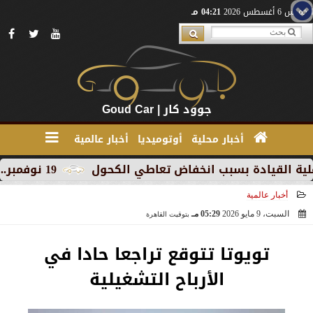
الخميس 6 أغسطس 2026
04:21 مـ
جوود كار | Goud Car
أخبار محلية
أوتوميديا
أخبار عالمية
يادة بسبب انخفاض تعاطي الكحول
19 نوفمبر.. إنطلاق 《أوتو إكس》 أكبر معرض لموزعين السيارات المعتمدين في مصر
أخبار عالمية
السبت، 9 مايو 2026
05:29 مـ
بتوقيت القاهرة
2026-05-09 17:29:11
تويوتا تتوقع تراجعا حادا في
الأرباح التشغيلية