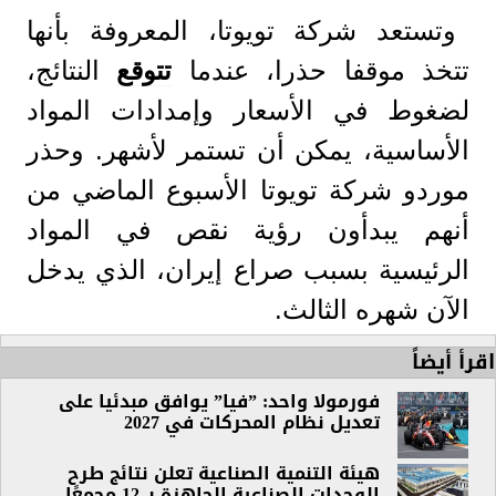
وتستعد شركة تويوتا، المعروفة بأنها
تتخذ موقفا حذرا، عندما
تتوقع
النتائج،
لضغوط في الأسعار وإمدادات المواد
الأساسية، يمكن أن تستمر لأشهر. وحذر
موردو شركة تويوتا الأسبوع الماضي من
أنهم يبدأون رؤية نقص في المواد
الرئيسية بسبب صراع إيران، الذي يدخل
الآن شهره الثالث.
اقرأ أيضاً
فورمولا واحد: ”فيا” يوافق مبدئيا على
تعديل نظام المحركات في 2027
هيئة التنمية الصناعية تعلن نتائج طرح
الوحدات الصناعية الجاهزة بـ 12 مجمعًا