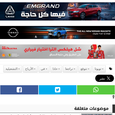
تويوتا
تتوقع
تراجعا
حادا
في
الأرباح
التشغيلية
⇧
موضوعات متعلقة