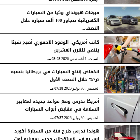
مبيعات هيونداي وكيا من السيارات
الكهربائية تتجاوز 100 ألف سيارة خلال
النصف...
الأحد، 2 أغسطس 2026
06:17 مـ
كاتب أمريكي: الوقود الأحفوري أصبح شيئا
ينتمي للقرن العشرين
السبت، 1 أغسطس 2026
03:03 مـ
انخفاض إنتاج السيارات في بريطانيا بنسبة
5ر7% خلال النصف الأول
الخميس، 30 يوليو 2026
07:38 مـ
أمريكا تدرس وضع قواعد جديدة لمعايير
السلامة في مقابض أبواب السيارات
الخميس، 30 يوليو 2026
07:37 مـ
هوندا تدرس طرح فئة من السيارة أكورد
إس.يو.في لاستقطاب محبي سوبارو أوت...