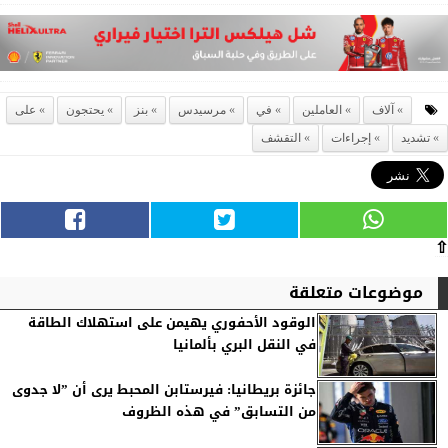
آلاف
العاملين
في
مرسيدس
بنز
يحتجون
على
تشديد
إجراءات
التقشف
⇧
موضوعات متعلقة
الوقود الأحفوري يهيمن على استهلاك الطاقة
في النقل البري بألمانيا
جائزة بريطانيا: فيرستابن المحبط يرى أن ”لا جدوى
من التسابق” في هذه الظروف