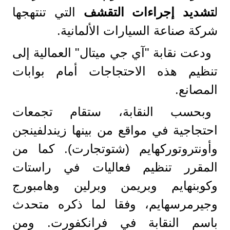
ل
تشديد
إجراءات
التقشف
التي تنتهجها
شركة صناعة السيارات الألمانية.
ودعت نقابة "آي جي ميتال" العمالية إلى
تنظيم هذه الاحتجاجات أمام بوابات
المصانع.
وبحسب النقابة، ستقام تجمعات
احتجاجية في مواقع من بينها زيندلفينجن
وأونتروتوركهايم (شتوتجارت). كما من
المقرر تنظيم فعاليات في راستات
وكوبنهايم وبريمن وبرلين وهامبورج
وجيرمرسهايم، وفقا لما ذكره متحدث
باسم النقابة في فرانكفورت. ومن