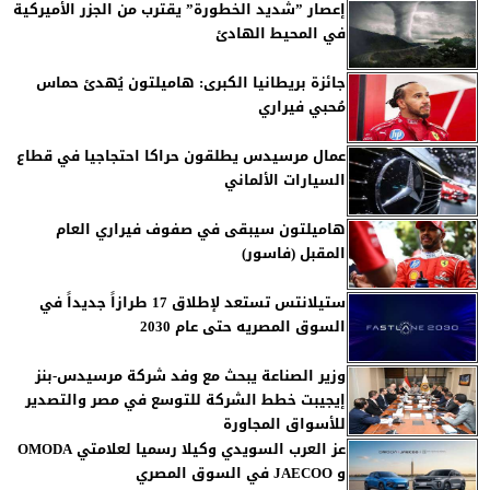
إعصار ”شديد الخطورة” يقترب من الجزر الأميركية
في المحيط الهادئ
جائزة بريطانيا الكبرى: هاميلتون يُهدئ حماس
مُحبي فيراري
عمال مرسيدس يطلقون حراكا احتجاجيا في قطاع
السيارات الألماني
هاميلتون سيبقى في صفوف فيراري العام
المقبل (فاسور)
ستيلانتس تستعد لإطلاق 17 طرازاً جديداً في
السوق المصريه حتى عام 2030
وزير الصناعة يبحث مع وفد شركة مرسيدس-بنز
إيجيبت خطط الشركة للتوسع في مصر والتصدير
للأسواق المجاورة
عز العرب السويدي وكيلا رسميا لعلامتي OMODA
و JAECOO في السوق المصري