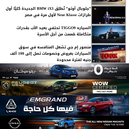
”جلوبال أوتو” تُطلِق BMW iX3 الجديدة كليًّا أول
طرازات Neue Klasse لأول مرة في مصر
السياره TIGGO9 تحتفي بعيد الأب بقدرات
متكاملة صُممت من أجل الأسرة
منصور إم جي تشعل المنافسه في سوق
السيارات بعروض وخصومات تصل إلى 100 ألف
جنيه لفترة محدودة