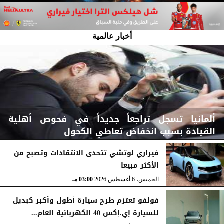
أخبار عالمية
ألمانيا تسجل تراجعاً جديداً في فحوص أهلية
القيادة بسبب انخفاض تعاطي الكحول
فيراري لوتشي تتحدى الانتقادات وتصبح من
الأكثر مبيعا
الخميس، 6 أغسطس 2026
03:15 مـ
الخميس، 6 أغسطس 2026
03:00 مـ
فولفو تعتزم طرح سيارة أطول وأكبر كبديل
للسيارة إي.إكس 40 الكهربائية العام...