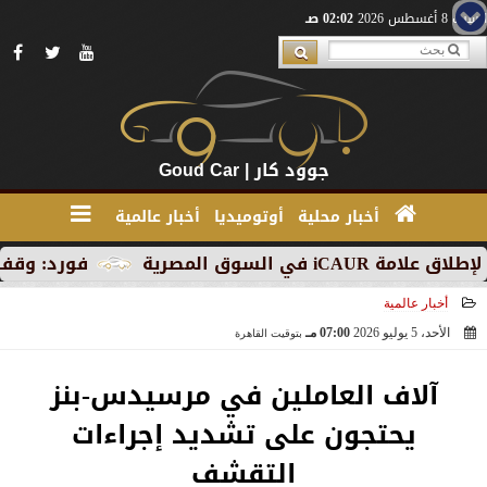
السبت 8 أغسطس 2026
02:02 صـ
جوود كار | Goud Car
أخبار محلية
أوتوميديا
أخبار عالمية
 المصرية
فورد: وقف الإنتاج 
أخبار عالمية
الأحد، 5 يوليو 2026
07:00 مـ
بتوقيت القاهرة
2026-07-05 19:00:07
آلاف العاملين في مرسيدس-بنز
يحتجون على تشديد إجراءات
التقشف