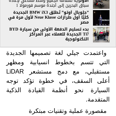
ا
لأول
وية لسلامة الجميع وسط مساعي لإعادة
سباق البحرين إلى أجندة موسم فورمولا 1
”جلوبال أوتو” تُطلِق BMW iX3 الجديدة
كليًّا أول طرازات Neue Klasse لأول مرة في
مصر
بدء تسليم الدفعة الأولى من سيارة BYD
Ti7 الجديدة للعملاء عبر المراكز
التكنولوجية
واعتمدت جيلي لغة تصميمها الجديدة
التي تتسم بخطوط انسيابية ومظهر
مستقبلي، مع دمج مستشعر LiDAR
أعلى السقف، في خطوة تؤكد توجه
السيارة نحو أنظمة القيادة الذكية
المتقدمة.
مقصورة عملية وتقنيات مبتكرة