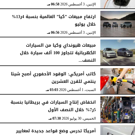
الإثنين، 3 أغسطس 2026
06:58 مـ
ارتفاع مبيعات ”كيا” العالمية بنسبة 4ر13%
خلال يوليو
الإثنين، 3 أغسطس 2026
06:56 مـ
مبيعات هيونداي وكيا من السيارات
الكهربائية تتجاوز 100 ألف سيارة خلال
النصف...
الأحد، 2 أغسطس 2026
06:17 مـ
كاتب أمريكي: الوقود الأحفوري أصبح شيئا
ينتمي للقرن العشرين
السبت، 1 أغسطس 2026
03:03 مـ
انخفاض إنتاج السيارات في بريطانيا بنسبة
5ر7% خلال النصف الأول
الخميس، 30 يوليو 2026
07:38 مـ
أمريكا تدرس وضع قواعد جديدة لمعايير