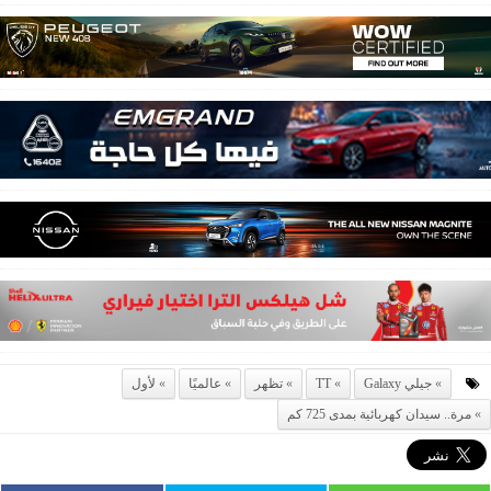
جيلي Galaxy
TT
تظهر
عالميًا
لأول
مرة.. سيدان كهربائية بمدى 725 كم