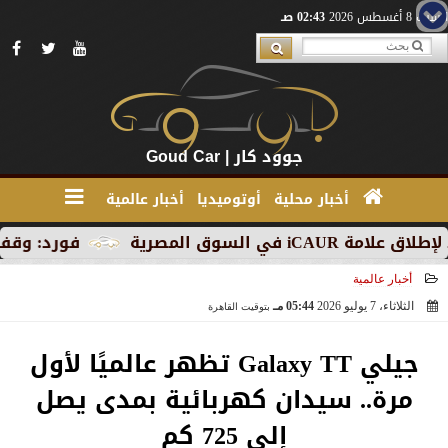
السبت 8 أغسطس 2026
02:43 صـ
جوود كار | Goud Car
أخبار محلية
أوتوميديا
أخبار عالمية
لمصرية
فورد: وقف الإنتاج ف
أخبار عالمية
الثلاثاء، 7 يوليو 2026
05:44 مـ
بتوقيت القاهرة
2026-07-07 17:44:40
جيلي Galaxy TT تظهر عالميًا لأول
مرة.. سيدان كهربائية بمدى يصل
إلى 725 كم