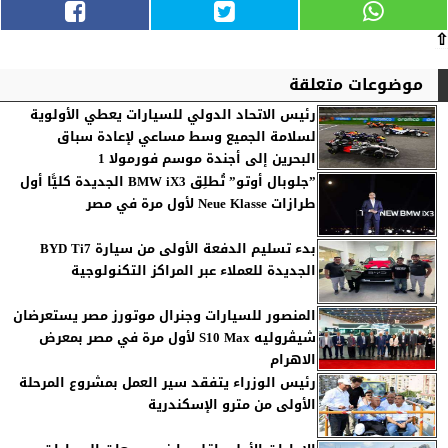
⇧
موضوعات متعلقة
رئيس الاتحاد الدولي للسيارات يعطي الأولوية
لسلامة الجميع وسط مساعي لإعادة سباق
البحرين إلى أجندة موسم فورمولا 1
”جلوبال أوتو” تُطلِق BMW iX3 الجديدة كليًّا أول
طرازات Neue Klasse لأول مرة في مصر
بدء تسليم الدفعة الأولى من سيارة BYD Ti7
الجديدة للعملاء عبر المراكز التكنولوجية
المنصور للسيارات وجنرال موتورز مصر يستعرضان
شيڤروليه S10 Max لأول مرة في مصر بمعرض
الاهرام
رئيس الوزراء يتفقد سير العمل بمشروع المرحلة
الأولى من مترو الإسكندرية