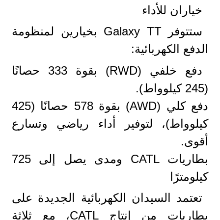
خياران للأداء
ستتوفر Galaxy TT بخيارين لمنظومة
الدفع الكهربائية:
دفع خلفي (RWD) بقوة 333 حصانًا
(245 كيلوواط).
دفع كلي (AWD) بقوة 578 حصانًا (425
كيلوواط)، لتوفير أداء رياضي وتسارع
أقوى.
بطاريات CATL ومدى يصل إلى 725
كيلومترًا
تعتمد السيدان الكهربائية الجديدة على
بطاريات من إنتاج CATL، مع ثلاثة