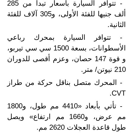
- تتوافر السيارة بأسعار تبدأ من 285
ألف جنيها للفئة الأولى، و305 آلاف للفئة
الثانية.
- تتوافر السيارة بمحرك رباعي
الأسطوانات، بسعة 1500 سي سي تيربو،
و قوة 147 حصان، وعزم أقصى للدوران
210 نيوتن/ متر.
- المحرك متصل بناقل حركة من طراز
CVT.
- تأتي بأبعاد «4410 مم طول، و1800
مم عرض، و1660 مم ارتفاع» ويصل
طول قاعدة العجلات 2620 مم.