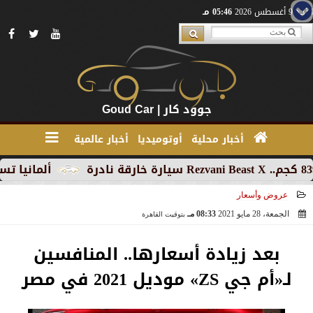
الأحد 9 أغسطس 2026
05:46 مـ
جوود كار | Goud Car
أخبار محلية
أوتوميديا
أخبار عالمية
ألمانيا تسجل تراج
عروض وأسعار
الجمعة، 28 مايو 2021
08:33 مـ
بتوقيت القاهرة
2021-05-28 20:33:20
بعد زيادة أسعارها.. المنافسين
لـ«أم جي ZS» موديل 2021 في مصر