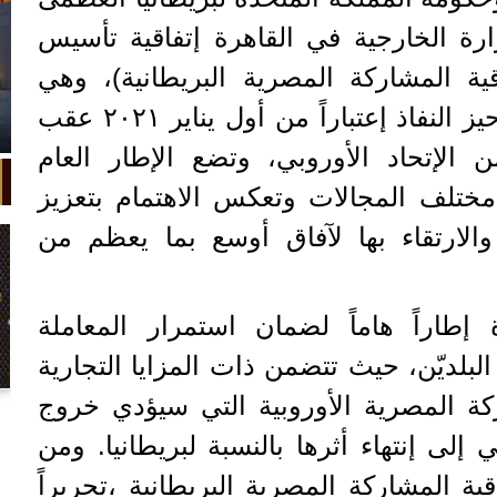
زارة الخارجية في القاهرة إتفاقية تأسيس
اقية المشاركة المصرية البريطانية)، وهي
الإتفاقية المتوقع أن تدخل حيز النفاذ إعتباراً من أول يناير ٢٠٢١ عقب
الإتحاد الأوروبي، وتضع الإطار العام
 مختلف المجالات وتعكس الاهتمام بتعزيز
 والارتقاء بها لآفاق أوسع بما يعظم من
 إطاراً هاماً لضمان استمرار المعاملة
البلديّن، حيث تتضمن ذات المزايا التجارية
في واقعة غريبة، تعطلت سيارة ملك
ركة المصرية الأوروبية التي سيؤدي خروج
السويد بعد تحركها لثوانٍ معدودة.
ي إلى إنتهاء أثرها بالنسبة لبريطانيا. ومن
ة المشاركة المصرية البريطانية ،تحريراً