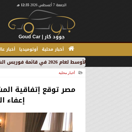
الجمعة 7 أغسطس 2026
12:35 مـ
جوود كار | Goud Car
أخبار محلية
أوتوميديا
أخبار عا
أخبار محلية
2020-12-06 21:51:50
مصر توقع إتفاقية المش
إعفاء ا