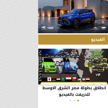
الفيديو
انطلاق بطولة مصر الشرق الاوسط
60 مليون جنيه تطي
للدريفت بالفيديو
أعمال يثير ال