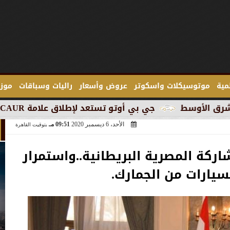
لمية
موتوسيكلات واسكوتر
عروض وأسعار
راليات وسباقات
موزع
جي بي أوتو تستعد لإطلاق علامة iCAUR في السوق المصرية
الأحد، 6 ديسمبر 2020
09:51 مـ
بتوقيت القاهرة
اركة المصرية البريطانية..واستمرار
لسيارات من الجمارك.