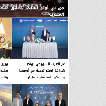
المصرية
اليوم
الجمعة، 7 أغسطس 2026
12:17 صـ
عز العرب السويدي توقّع
وزير 
شراكة استراتيجية مع أومودا
وخبرا
وجايكو باستثمار 5 مليار...
والصن
الأربعاء، 5 أغسطس 2026
04:47 مـ
الأربعاء، 5 أغسطس 2026