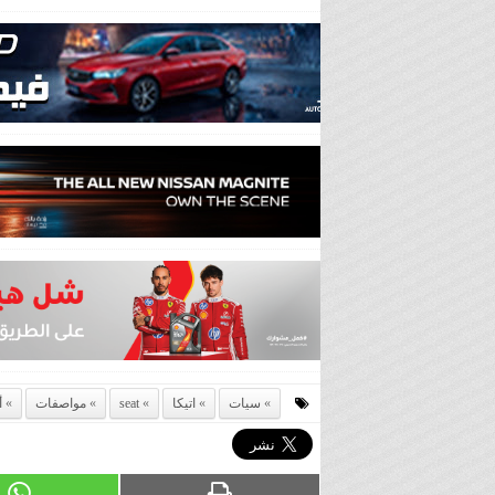
سيات
اتيكا
seat
مواصفات
أ