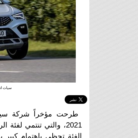
سيات اتيكا SEAT ATECA 2021 
طرحت مؤخراً شركة س
الفئة تحظي بإهتمام كبير ب