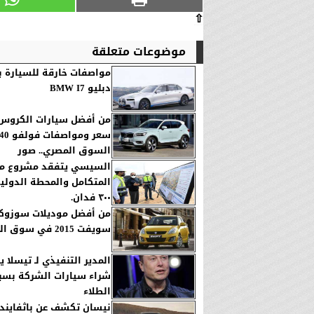
⇧
موضوعات متعلقة
مواصفات خارقة للسيارة ب
دبليو BMW I7
من أفضل سيارات الكروس أ
السوق المصري.. صور
السيسي يتفقد مشروع مرك
المتكامل والمحطة الدولي
٣٠٠ فدان.
من أفضل موديلات سوزوكي
سويفت 2015 في سوق المستعمل
المدير التنفيذي لـ تيسلا ي
شراء سيارات الشركة بسب
الطلاء