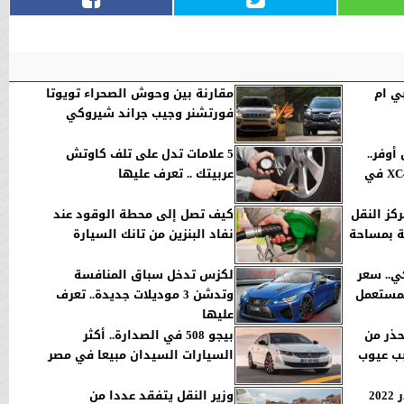
ي ام
مقارنة بين وحوش الصحراء تويوتا
فورتشنر وجيب جراند شيروكي
وفر..
5 علامات تدل على تلف كاوتش
سعر ومواصفات فولفو XC40 في
عربيتك .. تعرف عليها
ز النقل
كيف تصل إلى محطة الوقود عند
ة بمساحة
نفاد البنزين من تانك السيارة
.. سعر
لكزس تدخل سباق المنافسة
وتدشن 3 موديلات جديدة.. تعرف
عليها
حذر من
بيجو 508 في الصدارة.. أكثر
ب عيوب
السيارات السيدان مبيعا في مصر
نيسان تكشف عن باثفايندر 2022
وزير النقل يتفقد عددا من