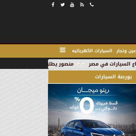
ين وتجار
السيارات الكهربائيه
منصور يطلق MG RX9 PHEV الجديدة كليًا في السوق المصري كأول سيارة Plug-in Hybrid من العلامة
بورصة السيارات