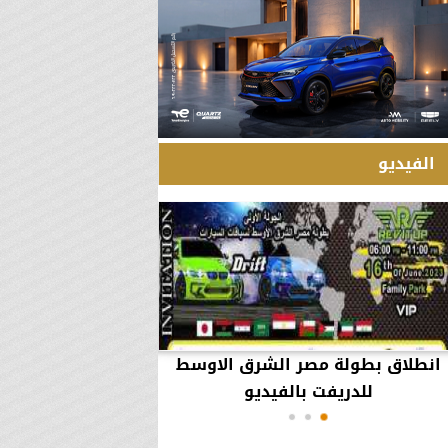
الفيديو
انطلاق بطولة مصر الشرق الاوسط
60 مليون جنيه تطي
للدريفت بالفيديو
أعمال يثير ال