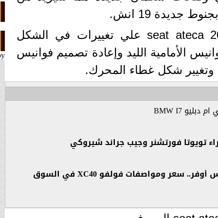
 جديدة 19 انش.
وحصلت سيات اتيكا seat ateca 2021 علي تغييرات في الشكل
وانيس الأمامية الليد وإعادة تصميم فوانيس
by
 وتغيير شكل غطاء المحرك.
دبليو BMW I7
ء تويوتا فورتشنر وجيب جراند شيروكي
من أفضل سيارات الكروس أوفر.. سعر ومواصفات فولفو XC40 في السوق