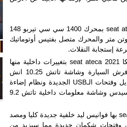
تأتي سيات اتيكا seat ateca 2021 بمحرك 1400 سي سي تيربو 148
 وعزم دوران 250 نيوتن متر والمحرك متصل بفتيس أوتوماتيك
 إستجابة النقلات.
وجاءت السيارة سيات اتيكا seat ateca 2021 بتغييرات داخلية منها
الطارة ومقابض الأبواب وفرش السيارة وشاشة تاتش 10.25 انش
ومقاعد كهربائية قابلة للتعديل وفتحات الـUSB الجديدة ونظام إضاءة
داخلي ملون فاخر مثل مرسيدس وشاشة معلومات داخلية تاتش 9.2
في واقعة غريبة، تعطلت سيارة ملك
السويد بعد تحركها لثوانٍ معدودة.
سيات اتيكا seat ateca 2021 بها فوانيس ليد خلفية جديدة كليا ومصد
 وفتحات شكمان جديدة مما سيزيد من